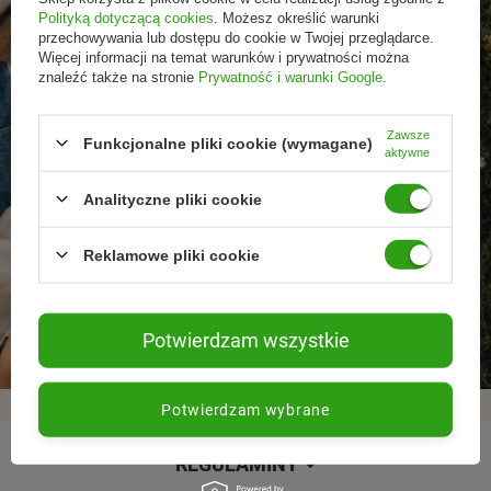
Polityką dotyczącą cookies
. Możesz określić warunki
przechowywania lub dostępu do cookie w Twojej przeglądarce.
Więcej informacji na temat warunków i prywatności można
znaleźć także na stronie
Prywatność i warunki Google
.
Zawsze
Funkcjonalne pliki cookie (wymagane)
aktywne
Analityczne pliki cookie
Reklamowe pliki cookie
Promocje tylko dla
Nowości przed
Rezygnacja w każdej
subskrybentów
premierą
chwili
Potwierdzam wszystkie
Potwierdzam wybrane
REGULAMINY