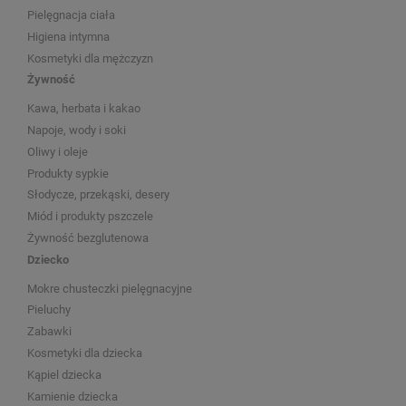
Pielęgnacja ciała
Higiena intymna
Kosmetyki dla mężczyzn
Żywność
Kawa, herbata i kakao
Napoje, wody i soki
Oliwy i oleje
Produkty sypkie
Słodycze, przekąski, desery
Miód i produkty pszczele
Żywność bezglutenowa
Dziecko
Mokre chusteczki pielęgnacyjne
Pieluchy
Zabawki
Kosmetyki dla dziecka
Kąpiel dziecka
Kamienie dziecka