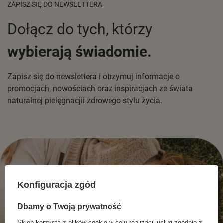
ZAPISZ SIĘ DO NEWSLETTERA
Dołącz do tych, którzy
wybierają świadomie.
Zapisz się do newslettera i otrzymuj informacje o
promocjach, nowościach oraz inspiracjach ze świata
naturalnej pielęgnacjii zdrowego stylu życia.
Konfiguracja zgód
Dbamy o Twoją prywatność
Sklep korzysta z plików cookie w celu realizacji usług zgodnie z