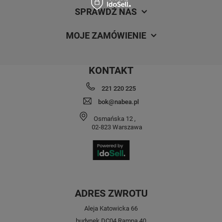
SPRAWDŹ NAS
MOJE ZAMÓWIENIE
KONTAKT
221 220 225
bok@nabea.pl
Osmańska 12
,
02-823
Warszawa
ADRES ZWROTU
Aleja Katowicka 66
budynek DC04 Rampa 40