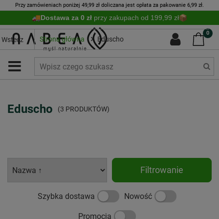
Przy zamówieniach poniżej 49,99 zł doliczana jest opłata za pakowanie 6,99 zł.
Dostawa za 0 zł
przy zakupach od 199,99 zł
0
Strona główna
Eduscho
Wstecz
Eduscho
(3 PRODUKTÓW)
Filtrowanie
Szybka dostawa
Nowość
Promocja