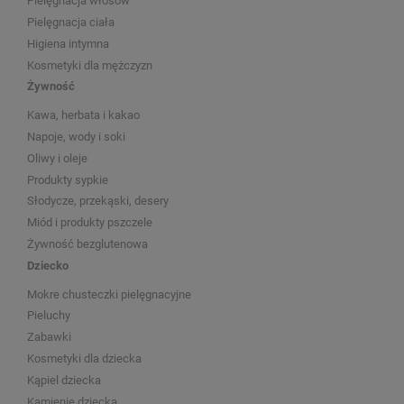
Pielęgnacja włosów
Pielęgnacja ciała
Higiena intymna
Kosmetyki dla mężczyzn
Żywność
Kawa, herbata i kakao
Napoje, wody i soki
Oliwy i oleje
Produkty sypkie
Słodycze, przekąski, desery
Miód i produkty pszczele
Żywność bezglutenowa
Dziecko
Mokre chusteczki pielęgnacyjne
Pieluchy
Zabawki
Kosmetyki dla dziecka
Kąpiel dziecka
Kamienie dziecka