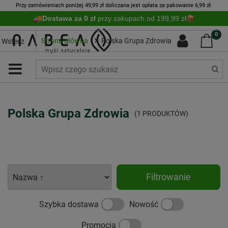
Przy zamówieniach poniżej 49,99 zł doliczana jest opłata za pakowanie 6,99 zł.
Dostawa za 0 zł
przy zakupach od 199,99 zł
0
Strona główna
Polska Grupa Zdrowia
Wstecz
Polska Grupa Zdrowia
(1 PRODUKTÓW)
Filtrowanie
Szybka dostawa
Nowość
Promocja