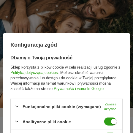
Konfiguracja zgód
Dbamy o Twoją prywatność
Sklep korzysta z plików cookie w celu realizacji usług zgodnie z
Polityką dotyczącą cookies
. Możesz określić warunki
przechowywania lub dostępu do cookie w Twojej przeglądarce.
Promocje tylko dla
Nowości przed
Rezygnacja w każdej
Więcej informacji na temat warunków i prywatności można
subskrybentów
premierą
chwili
znaleźć także na stronie
Prywatność i warunki Google
.
Zawsze
Funkcjonalne pliki cookie (wymagane)
aktywne
Analityczne pliki cookie
REGULAMINY