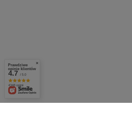
Prawdziwe
opinie klientów
4.7
/ 5.0
4348 opinii