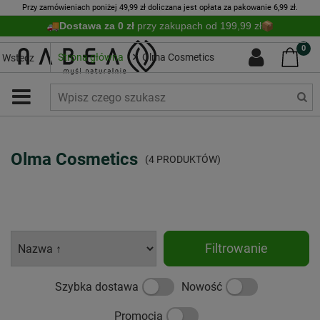
Przy zamówieniach poniżej 49,99 zł doliczana jest opłata za pakowanie 6,99 zł.
Dostawa za 0 zł
przy zakupach od 199,99 zł
0
Strona główna
Olma Cosmetics
Wstecz
Olma Cosmetics
(4 PRODUKTÓW)
Filtrowanie
Szybka dostawa
Nowość
Promocja