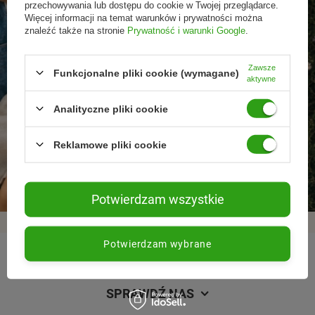
przechowywania lub dostępu do cookie w Twojej przeglądarce.
Więcej informacji na temat warunków i prywatności można
znaleźć także na stronie
Prywatność i warunki Google
.
Zawsze
Funkcjonalne pliki cookie (wymagane)
aktywne
Analityczne pliki cookie
Promocje tylko dla
Nowości przed
Rezygnacja w każdej
Reklamowe pliki cookie
subskrybentów
premierą
chwili
Potwierdzam wszystkie
Potwierdzam wybrane
REGULAMINY
SPRAWDŹ NAS