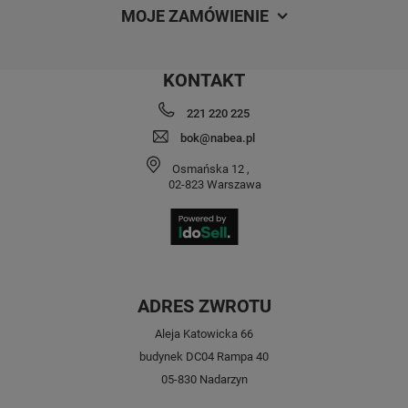
MOJE ZAMÓWIENIE
KONTAKT
221 220 225
bok@nabea.pl
Osmańska 12
,
02-823
Warszawa
ADRES ZWROTU
Aleja Katowicka 66
budynek DC04 Rampa 40
05-830 Nadarzyn