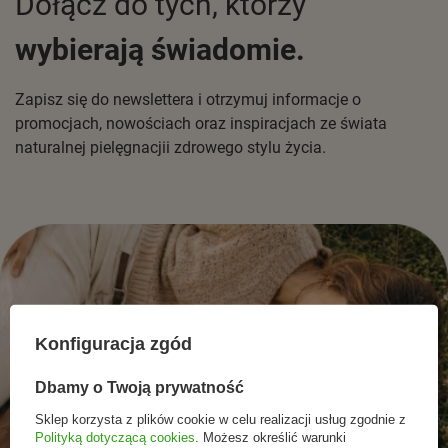
Dołącz do tych, którzy
wybierają świadomie.
Zapisz się do newslettera i otrzymuj informacje o
promocjach, nowościach oraz inspiracjach ze świata
naturalnej pielęgnacjii zdrowego stylu życia.
Konfiguracja zgód
Dbamy o Twoją prywatność
Sklep korzysta z plików cookie w celu realizacji usług zgodnie z
Polityką dotyczącą cookies
. Możesz określić warunki