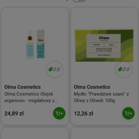
Olma Cosmetics
Olma Cosmetics
Olma Cosmetics Olejek
Mydło "Prawdziwe szare" z
arganowo - migdałowy z
Oliwy z Oliwek 100g
witaminą E -
24,89 zł
12,26 zł
Przeciwzmarszczkowy 50ml