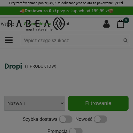
Przy zamówieniach poniżej 49,99 zł doliczana jest opłata za pakowanie 6,99 zł.
Dostawa za 0 zł
przy zakupach od 199,99 zł
0
Strona główna
Dropi
Wstecz
Dropi
(1 PRODUKTÓW)
Filtrowanie
Szybka dostawa
Nowość
Promocja