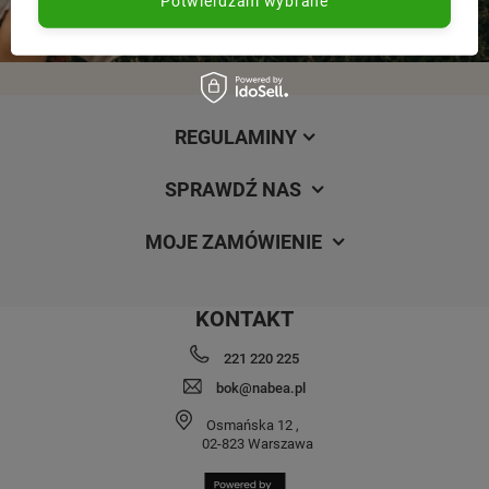
Potwierdzam wybrane
REGULAMINY
SPRAWDŹ NAS
MOJE ZAMÓWIENIE
KONTAKT
221 220 225
bok@nabea.pl
Osmańska 12
,
02-823
Warszawa