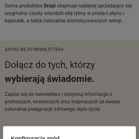
Gama produktów
Dropi
obejmuje najlepiej sprzedający się
oryginalny czysty islandzki olej rybny w postaci płynu i
kapsułek, a także naturalnie aromatyzowanych wersji.
ZAPISZ SIĘ DO NEWSLETTERA
Dołącz do tych, którzy
wybierają świadomie.
Zapisz się do newslettera i otrzymuj informacje o
promocjach, nowościach oraz inspiracjach ze świata
naturalnej pielęgnacjii zdrowego stylu życia.
Konfiguracja zgód