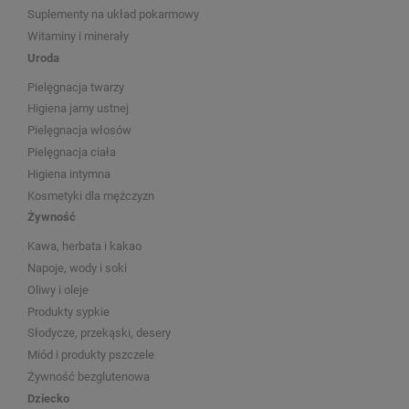
Suplementy na układ pokarmowy
Witaminy i minerały
Uroda
Pielęgnacja twarzy
Higiena jamy ustnej
Pielęgnacja włosów
Pielęgnacja ciała
Higiena intymna
Kosmetyki dla mężczyzn
Żywność
Kawa, herbata i kakao
Napoje, wody i soki
Oliwy i oleje
Produkty sypkie
Słodycze, przekąski, desery
Miód i produkty pszczele
Żywność bezglutenowa
Dziecko