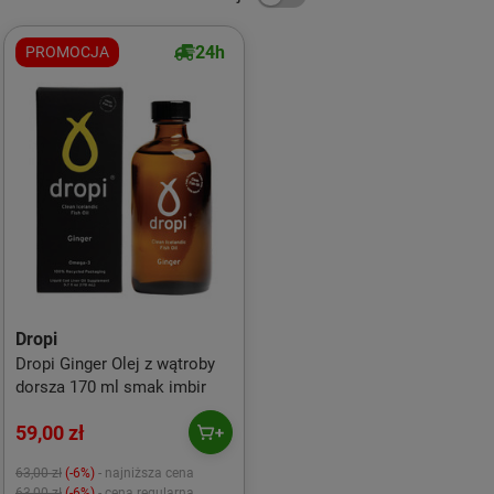
24h
PROMOCJA
Dropi
Dropi Ginger Olej z wątroby
dorsza 170 ml smak imbir
59,00 zł
63,00 zł
(-6%)
- najniższa cena
63,00 zł
(-6%)
- cena regularna