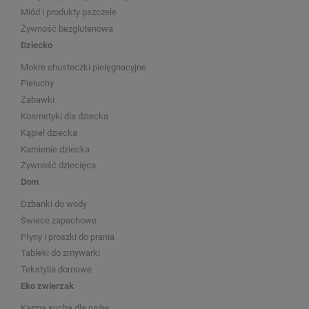
Miód i produkty pszczele
Żywność bezglutenowa
Dziecko
Mokre chusteczki pielęgnacyjne
Pieluchy
Zabawki
Kosmetyki dla dziecka
Kąpiel dziecka
Kamienie dziecka
Żywność dziecięca
Dom
Dzbanki do wody
Świece zapachowe
Płyny i proszki do prania
Tableki do zmywarki
Tekstylia domowe
Eko zwierzak
Karma sucha dla psów