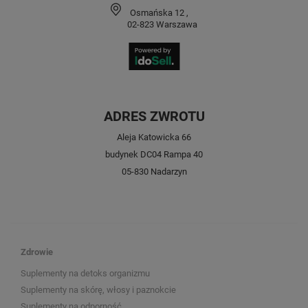
Osmańska 12
,
02-823
Warszawa
ADRES ZWROTU
Aleja Katowicka 66
budynek DC04 Rampa 40
05-830 Nadarzyn
Zdrowie
Suplementy na detoks organizmu
Suplementy na skórę, włosy i paznokcie
Suplementy na odporność