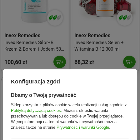
Invex Remedies
Invex Remedies
Invex Remedies Silor+B
Invex Remedies Selen +
Krzem Z Borem i Jodem 500
Witamina B 12 300 ml
ml
100,60 zł
68,32 zł
Konfiguracja zgód
Dbamy o Twoją prywatność
Sklep korzysta z plików cookie w celu realizacji usług zgodnie z
Polityką dotyczącą cookies
. Możesz określić warunki
przechowywania lub dostępu do cookie w Twojej przeglądarce.
Więcej informacji na temat warunków i prywatności można
znaleźć także na stronie
Prywatność i warunki Google
.