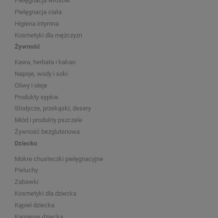
Pielęgnacja włosów
Pielęgnacja ciała
Higiena intymna
Kosmetyki dla mężczyzn
Żywność
Kawa, herbata i kakao
Napoje, wody i soki
Oliwy i oleje
Produkty sypkie
Słodycze, przekąski, desery
Miód i produkty pszczele
Żywność bezglutenowa
Dziecko
Mokre chusteczki pielęgnacyjne
Pieluchy
Zabawki
Kosmetyki dla dziecka
Kąpiel dziecka
Kamienie dziecka