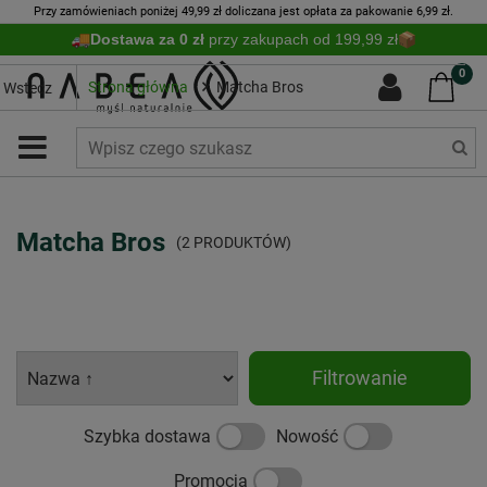
Przy zamówieniach poniżej 49,99 zł doliczana jest opłata za pakowanie 6,99 zł.
Dostawa za 0 zł
przy zakupach od 199,99 zł
0
Strona główna
Matcha Bros
Wstecz
Matcha Bros
(2 PRODUKTÓW)
Filtrowanie
Szybka dostawa
Nowość
Promocja