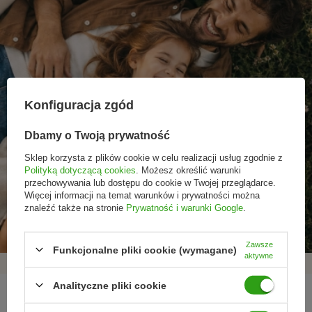
Konfiguracja zgód
Dbamy o Twoją prywatność
Sklep korzysta z plików cookie w celu realizacji usług zgodnie z
Polityką dotyczącą cookies
. Możesz określić warunki
przechowywania lub dostępu do cookie w Twojej przeglądarce.
Promocje tylko dla
Nowości przed
Rezygnacja w każdej
Więcej informacji na temat warunków i prywatności można
subskrybentów
premierą
chwili
znaleźć także na stronie
Prywatność i warunki Google
.
Zawsze
Funkcjonalne pliki cookie (wymagane)
aktywne
Analityczne pliki cookie
REGULAMINY