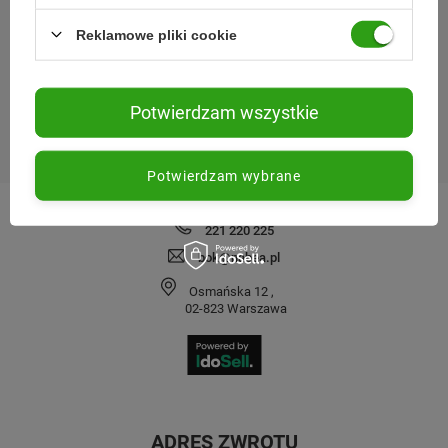
REGULAMINY
Reklamowe pliki cookie
SPRAWDŹ NAS
Potwierdzam wszystkie
MOJE ZAMÓWIENIE
Potwierdzam wybrane
KONTAKT
221 220 225
bok@nabea.pl
Osmańska 12
,
02-823
Warszawa
ADRES ZWROTU