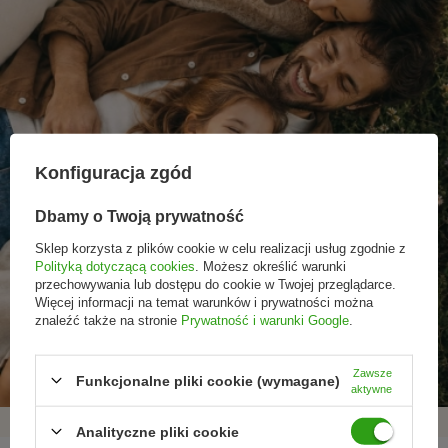
Konfiguracja zgód
Dbamy o Twoją prywatność
Sklep korzysta z plików cookie w celu realizacji usług zgodnie z
Polityką dotyczącą cookies
. Możesz określić warunki
przechowywania lub dostępu do cookie w Twojej przeglądarce.
Więcej informacji na temat warunków i prywatności można
Promocje tylko dla
Nowości przed
Rezygnacja w każdej
znaleźć także na stronie
Prywatność i warunki Google
.
subskrybentów
premierą
chwili
Zawsze
Funkcjonalne pliki cookie (wymagane)
aktywne
Analityczne pliki cookie