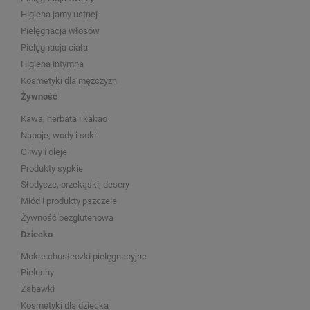
Higiena jamy ustnej
Pielęgnacja włosów
Pielęgnacja ciała
Higiena intymna
Kosmetyki dla mężczyzn
Żywność
Kawa, herbata i kakao
Napoje, wody i soki
Oliwy i oleje
Produkty sypkie
Słodycze, przekąski, desery
Miód i produkty pszczele
Żywność bezglutenowa
Dziecko
Mokre chusteczki pielęgnacyjne
Pieluchy
Zabawki
Kosmetyki dla dziecka