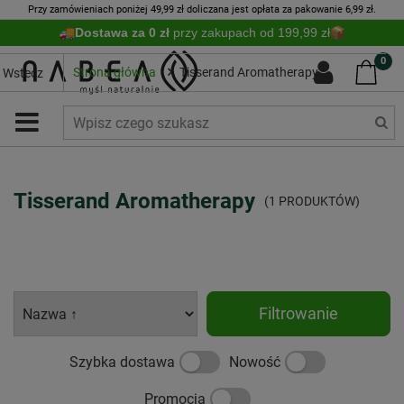
Przy zamówieniach poniżej 49,99 zł doliczana jest opłata za pakowanie 6,99 zł.
Dostawa za 0 zł
przy zakupach od 199,99 zł
0
Strona główna
Tisserand Aromatherapy
Wstecz
Tisserand Aromatherapy
(1 PRODUKTÓW)
Filtrowanie
Szybka dostawa
Nowość
Promocja