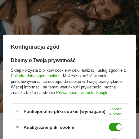
Konfiguracja zgód
Dbamy o Twoją prywatność
Sklep korzysta z plików cookie w celu realizacji usług zgodnie z
Polityką dotyczącą cookies
. Możesz określić warunki
przechowywania lub dostępu do cookie w Twojej przeglądarce.
Promocje tylko dla
Nowości przed
Rezygnacja w każdej
Więcej informacji na temat warunków i prywatności można
subskrybentów
premierą
chwili
znaleźć także na stronie
Prywatność i warunki Google
.
Zawsze
Funkcjonalne pliki cookie (wymagane)
aktywne
Analityczne pliki cookie
REGULAMINY