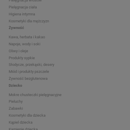
Pielęgnacja włosów
Pielęgnacja ciała
Higiena intymna
Kosmetyki dla mężczyzn
Żywność
Kawa, herbata i kakao
Napoje, wody i soki
Oliwy i oleje
Produkty sypkie
Słodycze, przekąski, desery
Miód i produkty pszczele
Żywność bezglutenowa
Dziecko
Mokre chusteczki pielęgnacyjne
Pieluchy
Zabawki
Kosmetyki dla dziecka
Kąpiel dziecka
Kamienie dziecka