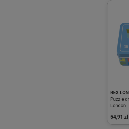
REX LO
Puzzle d
London
54,91 zł