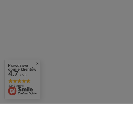
Prawdziwe
opinie klientów
4.7
/ 5.0
4347 opinii