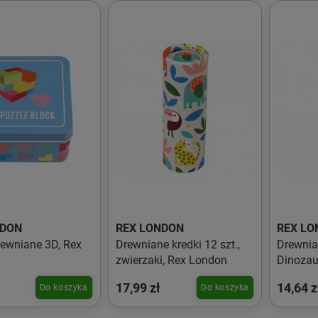
NDON
REX LONDON
REX LO
rewniane 3D, Rex
Drewniane kredki 12 szt.,
Drewnian
zwierzaki, Rex London
Dinozau
17,99 zł
14,64 z
Do koszyka
Do koszyka