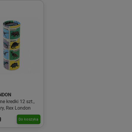
NDON
e kredki 12 szt.,
ry, Rex London
ł
Do koszyka