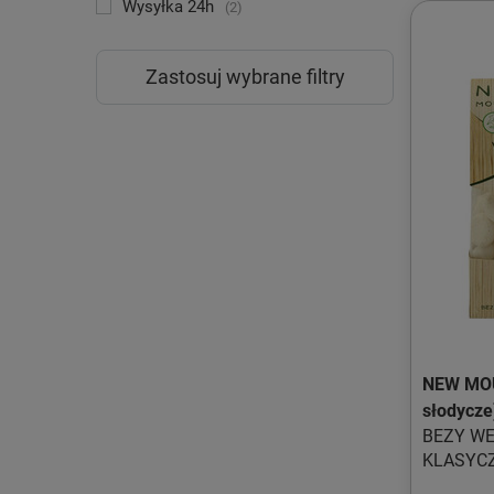
Wysyłka 24h
2
Zastosuj wybrane filtry
NEW MOU
słodycze
BEZY W
KLASYC
BEZGLUT