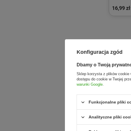
BEZGLUT
16,99 zł
NEW MO
Konfiguracja zgód
Dbamy o Twoją prywatn
Sklep korzysta z plików cookie 
dostępu do cookie w Twojej prz
warunki Google
.
Funkcjonalne pliki 
Analityczne pliki coo