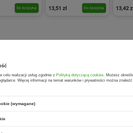
ENOWE 200 g -
BEZGLUTENOWE 200 g -
CZOSNK
13,51 zł
13,42 z
Do koszyka
Do koszyka
UNTAIN
NEW MOUNTAIN
BEZGLU
NEW M
ość
w celu realizacji usług zgodnie z
Polityką dotyczącą cookies
. Możesz określi
eglądarce. Więcej informacji na temat warunków i prywatności można znaleźć
cookie (wymagane)
kie