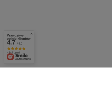
Prawdziwe
opinie klientów
4.7
/ 5.0
4344 opinii