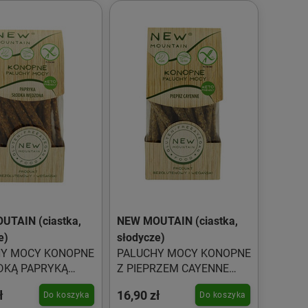
UTAIN (ciastka,
NEW MOUTAIN (ciastka,
e)
słodycze)
HY MOCY KONOPNE
PALUCHY MOCY KONOPNE
DKĄ PAPRYKĄ
Z PIEPRZEM CAYENNE
NĄ
BEZGLUTENOWE 200 g -
ł
16,90 zł
Do koszyka
Do koszyka
TENOWE 200 g -
NEW MOUNTAIN