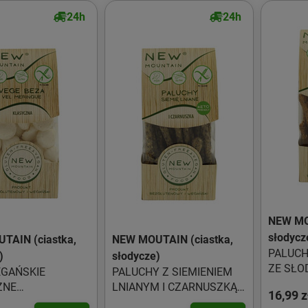
24h
24h
NEW MO
słodycz
TAIN (ciastka,
NEW MOUTAIN (ciastka,
PALUC
)
słodycze)
ZE SŁO
EGAŃSKIE
PALUCHY Z SIEMIENIEM
WĘDZO
ZNE
LNIANYM I CZARNUSZKĄ
16,99 z
BEZGLU
ENOWE 50 g -
BEZGLUTENOWE 200 g -