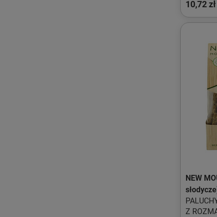
10,72 zł
NEW MO
NEW MOU
słodycze
PALUCH
Z ROZM