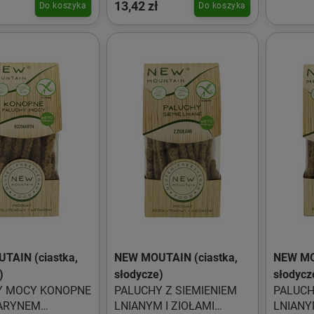
13,42 zł
NEW M
Do koszyka
Do koszyka
UNTAIN
NEW MOUNTAIN
TAIN (ciastka,
NEW MOUTAIN (ciastka,
NEW MO
)
słodycze)
słodycz
Y MOCY KONOPNE
PALUCHY Z SIEMIENIEM
PALUCH
ARYNEM
LNIANYM I ZIOŁAMI
LNIANY