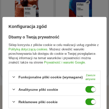
Konfiguracja zgód
Dbamy o Twoją prywatność
VIVANI (czekolady, batony,
VIVANI (czekolady, batony,
Sklep korzysta z plików cookie w celu realizacji usług zgodnie z
kakao instant
kakao instant
Polityką dotyczącą cookies
. Możesz określić warunki
VIVANI CZEKOLADA
VIVANI CZEKOLADA
przechowywania lub dostępu do cookie w Twojej przeglądarce.
Więcej informacji na temat warunków i prywatności można
KUWERTURA MLECZNA DO
MLECZNA BIO 80 g
znaleźć także na stronie
Prywatność i warunki Google
.
GOTOWANIA BIO 150 g
23,90 zł
36,70 zł
Zawsze
Funkcjonalne pliki cookie (wymagane)
aktywne
Analityczne pliki cookie
ZAPISZ SIĘ DO NEWSLETTERA
Reklamowe pliki cookie
Dołącz do tych, którzy