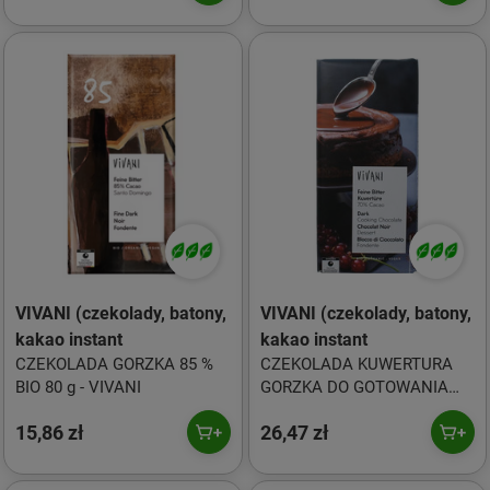
VIVANI (czekolady, batony,
VIVANI (czekolady, batony,
kakao instant
kakao instant
CZEKOLADA GORZKA 85 %
CZEKOLADA KUWERTURA
BIO 80 g - VIVANI
GORZKA DO GOTOWANIA
WEGAŃSKA BIO 150 g -
15,86 zł
26,47 zł
VIVANI