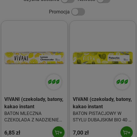
Promocja
VIVANI (czekolady, batony,
VIVANI (czekolady, batony,
kakao instant
kakao instant
BATON MLECZNA
BATON PISTACJOWY W
CZEKOLADA Z NADZIENIEM
STYLU DUBAJSKIM BIO 40 g
SERNIK CYTRYNOWY BIO 40
- VIVANI
6,85 zł
7,00 zł
g - VIVANI