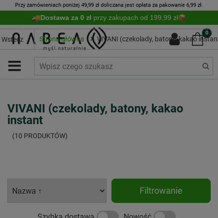
Przy zamówieniach poniżej 49,99 zł doliczana jest opłata za pakowanie 6,99 zł.
Dostawa za 0 zł
przy zakupach od 199,99 zł
0
Strona główna
VIVANI (czekolady, batony, kakao instan
Wstecz
VIVANI (czekolady, batony, kakao
instant
(10 PRODUKTÓW)
Filtrowanie
Szybka dostawa
Nowość