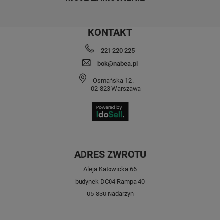
KONTAKT
221 220 225
bok@nabea.pl
Osmańska 12
,
02-823
Warszawa
ADRES ZWROTU
Aleja Katowicka 66
budynek DC04 Rampa 40
05-830 Nadarzyn