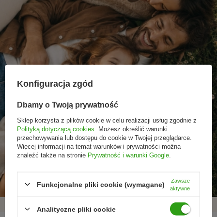
Konfiguracja zgód
Dbamy o Twoją prywatność
Sklep korzysta z plików cookie w celu realizacji usług zgodnie z
Polityką dotyczącą cookies
. Możesz określić warunki
przechowywania lub dostępu do cookie w Twojej przeglądarce.
Więcej informacji na temat warunków i prywatności można
Promocje tylko dla
Nowości przed
Rezygnacja w każdej
znaleźć także na stronie
Prywatność i warunki Google
.
subskrybentów
premierą
chwili
Zawsze
Funkcjonalne pliki cookie (wymagane)
aktywne
Analityczne pliki cookie