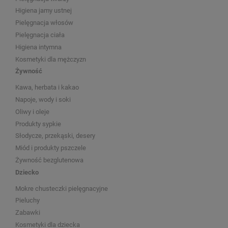
Higiena jamy ustnej
Pielęgnacja włosów
Pielęgnacja ciała
Higiena intymna
Kosmetyki dla mężczyzn
Żywność
Kawa, herbata i kakao
Napoje, wody i soki
Oliwy i oleje
Produkty sypkie
Słodycze, przekąski, desery
Miód i produkty pszczele
Żywność bezglutenowa
Dziecko
Mokre chusteczki pielęgnacyjne
Pieluchy
Zabawki
Kosmetyki dla dziecka