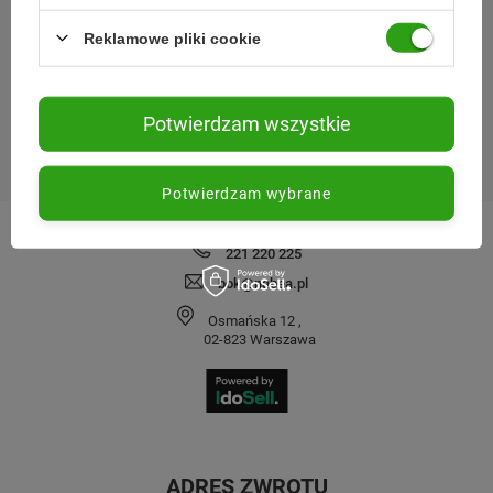
REGULAMINY
Reklamowe pliki cookie
SPRAWDŹ NAS
Potwierdzam wszystkie
MOJE ZAMÓWIENIE
Potwierdzam wybrane
KONTAKT
221 220 225
bok@nabea.pl
Osmańska 12
,
02-823
Warszawa
ADRES ZWROTU