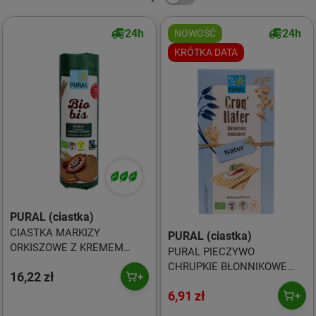
24h
24h
NOWOŚĆ
KRÓTKA DATA
PURAL (ciastka)
CIASTKA MARKIZY
PURAL (ciastka)
ORKISZOWE Z KREMEM
PURAL PIECZYWO
KAKAOWYM WEGAŃSKIE
CHRUPKIE BŁONNIKOWE
16,22 zł
FAIR TRADE BIO 320 g -
OWSIANE BEZGLUTENOWE
PURAL (BIO BIS)
6,91 zł
BIO 160g KRÓTKA DATA
2026-09-01