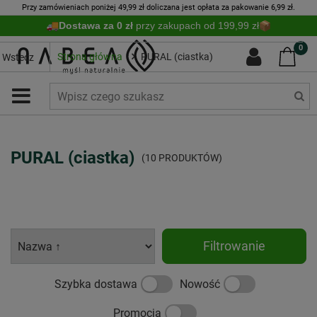
Przy zamówieniach poniżej 49,99 zł doliczana jest opłata za pakowanie 6,99 zł.
Dostawa za 0 zł
przy zakupach od 199,99 zł
0
Strona główna
PURAL (ciastka)
Wstecz
PURAL (ciastka)
(10 PRODUKTÓW)
Filtrowanie
Szybka dostawa
Nowość
Promocja