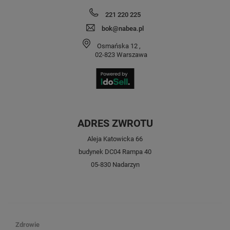
221 220 225
bok@nabea.pl
Osmańska 12
,
02-823
Warszawa
ADRES ZWROTU
Aleja Katowicka 66
budynek DC04 Rampa 40
05-830 Nadarzyn
Zdrowie