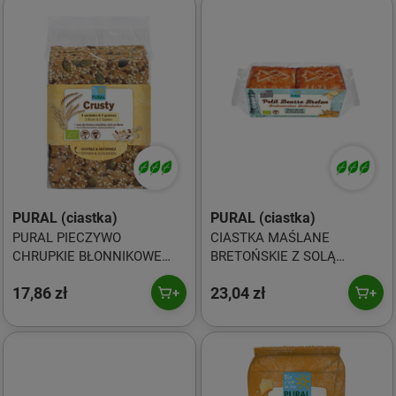
PURAL (ciastka)
PURAL (ciastka)
PURAL PIECZYWO
CIASTKA MAŚLANE
CHRUPKIE BŁONNIKOWE
BRETOŃSKIE Z SOLĄ
WIELOZBOŻOWE Z
MORSKĄ BIO 220 g - PURAL
17,86 zł
23,04 zł
NASIONAMI BIO 200g