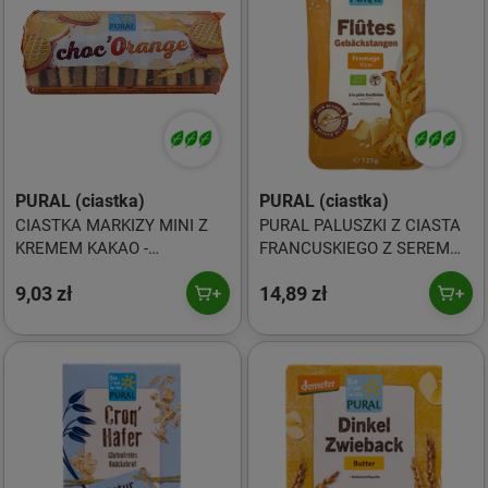
PURAL (ciastka)
PURAL (ciastka)
CIASTKA MARKIZY MINI Z
PURAL PALUSZKI Z CIASTA
KREMEM KAKAO -
FRANCUSKIEGO Z SEREM
POMARAŃCZA BIO 85 g -
BIO 125g
9,03 zł
14,89 zł
PURAL