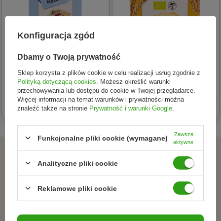
Konfiguracja zgód
Dbamy o Twoją prywatność
PURAL (ciastka)
PURAL (ciastka)
PURAL PIECZYWO
PURAL SUCHARKI
Sklep korzysta z plików cookie w celu realizacji usług zgodnie z
CHRUPKIE BŁONNIKOWE
ORKISZOWE MAŚLANE BIO
Polityką dotyczącą cookies
. Możesz określić warunki
przechowywania lub dostępu do cookie w Twojej przeglądarce.
OWSIANE BEZGLUTENOWE
200g
Więcej informacji na temat warunków i prywatności można
7,62 zł
13,23 zł
BIO 160g
znaleźć także na stronie
Prywatność i warunki Google
.
Zawsze
Funkcjonalne pliki cookie (wymagane)
aktywne
ZAPISZ SIĘ DO NEWSLETTERA
Analityczne pliki cookie
Dołącz do tych, którzy
Reklamowe pliki cookie
wybierają świadomie.