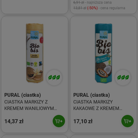
6,91 zł
- najniższa cena
13,81 zł
(-50%)
- cena regularna
PURAL (ciastka)
PURAL (ciastka)
CIASTKA MARKIZY Z
CIASTKA MARKIZY
KREMEM WANILIOWYM
KAKAOWE Z KREMEM
WEGAŃSKIE FAIR TRADE BIO
KOKOSOWYM WEGAŃSKIE
14,37 zł
17,10 zł
320 g - PURAL (BIO BIS)
BIO 300 g - PURAL (BIO BIS)