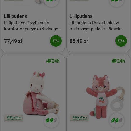
Lilliputiens
Lilliputiens
Lilliputiens Przytulanka
Lilliputiens Przytulanka w
komforter pacynka świecąca
ozdobnym pudełku Piesek
w ciemności Jednorożec
Jules 3 m+
77,49 zł
85,49 zł
Lena 0 m+
24h
24h