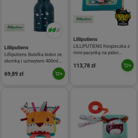
Lilliputiens
LILLIPUTIENS Książeczka z
Lilliputiens
mini-pacynką na palec
Lilliputiens Butelka bidon ze
wielofunkcyjna "Buziaki dla
słomką i uchwytem 400ml
113,78 zł
Cezara" Niedźwiadek Cesar
Piesek Jules
12 m +
69,89 zł