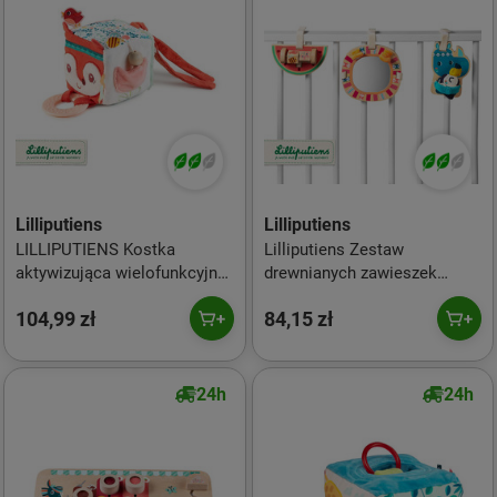
Lilliputiens
Lilliputiens
LILLIPUTIENS Kostka
Lilliputiens Zestaw
aktywizująca wielofunkcyjna
drewnianych zawieszek
Lisiczka Alice 3 m+
aktywizujących Nosorożec
104,99 zł
84,15 zł
Marius 9 m+
24h
24h