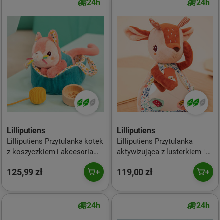
24h
24h
Lilliputiens
Lilliputiens
Lilliputiens Przytulanka kotek
Lilliputiens Przytulanka
z koszyczkiem i akcesoriami
aktywizująca z lusterkiem "A
Kotka Jeanne 12 m+
kuku" Sarenka Stella 6 m+
125,99 zł
119,00 zł
24h
24h