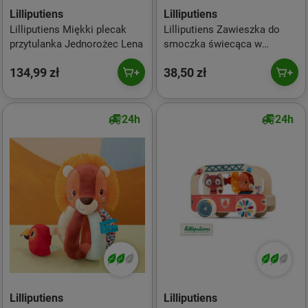
Lilliputiens
Lilliputiens
Lilliputiens Miękki plecak
Lilliputiens Zawieszka do
przytulanka Jednorożec Lena
smoczka świecąca w
ciemności Nocny mini
134,99 zł
38,50 zł
przyjaciel Kotka Jeanne 0 m+
24h
24h
Lilliputiens
Lilliputiens