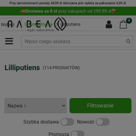
Przy zamówieniach poniżej 49,99 zł doliczana jest opłata za pakowanie 6,99 zł.
Dostawa za 0 zł
przy zakupach od 199,99 zł
0
Strona główna
Lilliputiens
Wstecz
Lilliputiens
(114 PRODUKTÓW)
Filtrowanie
Szybka dostawa
Nowość
Promocja