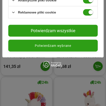
Analityczne pliki cookie
Reklamowe pliki cookie
Potwierdzam wszystkie
Potwierdzam wybrane
Lilliputiens
Lilliputiens
Lilliputiens Samochód
Lilliputiens Grzechotka z
wielofunkcjny Safari Lew
dzwoneczkiem Piesek Jules
Jack 9 m+
3 m+
141,35 zł
37,68 zł
24h
24h