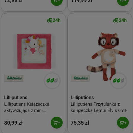
72,99 zł
114,99 zł
Jednorożec Lena 3m+
Zwierzątka 12m+
24h
24h
Lilliputiens
Lilliputiens
Lilliputiens Książeczka
Lilliputiens Przytulanka z
aktywizująca z mini
książeczką Lemur Elvis 6m+
przytulanką Strażniczka
80,99 zł
75,35 zł
snów Jednorożec Lena 18m+