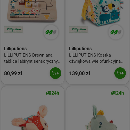
Lilliputiens
Lilliputiens
LILLIPUTIENS Drewniana
LILLIPUTIENS Kostka
tablica labirynt sensoryczny
dźwiękowa wielofunkcyjna
Lodziarnia 18 m+
Dżungla 9 m+
80,99 zł
139,00 zł
24h
24h