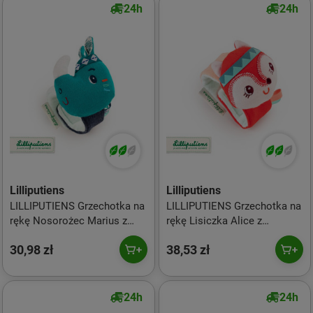
24h
24h
Lilliputiens
Lilliputiens
LILLIPUTIENS Grzechotka na
LILLIPUTIENS Grzechotka na
rękę Nosorożec Marius z
rękę Lisiczka Alice z
szeleszczącą folią ECO 0 m+
szeleszczącą folią ECO 0 m+
30,98 zł
38,53 zł
24h
24h