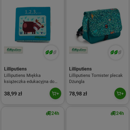
Lilliputiens
Lilliputiens
Lilliputiens Miękka
Lilliputiens Tornister plecak
książeczka edukacyjna do
Dżungla
nauki liczenia 1, 2, 3... 18 m+
38,99 zł
78,98 zł
24h
24h