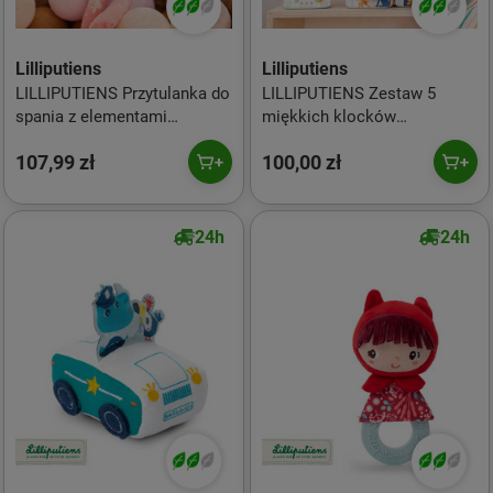
Lilliputiens
Lilliputiens
LILLIPUTIENS Przytulanka do
LILLIPUTIENS Zestaw 5
spania z elementami
miękkich klocków
fluorescencyjnymi Sarenka
wielofunkcyjnych Stodoła
107,99 zł
100,00 zł
Stella 6m+
Farma 12m+
24h
24h