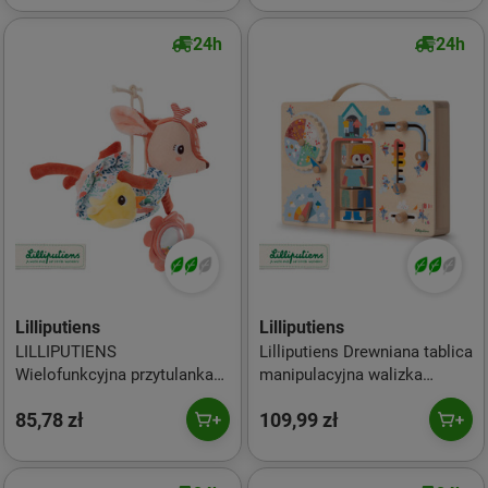
24h
24h
Lilliputiens
Lilliputiens
LILLIPUTIENS
Lilliputiens Drewniana tablica
Wielofunkcyjna przytulanka
manipulacyjna walizka
do powieszenia Sarenka
"Ubranie na każdą pogodę"
85,78 zł
109,99 zł
Stella 3 m+
Lisiczka Alice 2 lata +