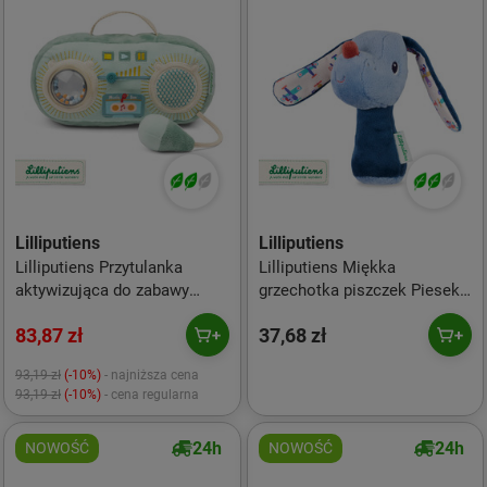
Lilliputiens
Lilliputiens
Lilliputiens Przytulanka
Lilliputiens Miękka
aktywizująca do zabawy
grzechotka piszczek Piesek
Radio Smok Joe 9m+
Jules 3m+
83,87 zł
37,68 zł
93,19 zł
(-10%)
- najniższa cena
93,19 zł
(-10%)
- cena regularna
24h
24h
NOWOŚĆ
NOWOŚĆ