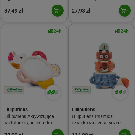
przytulanką Kaczorek
Jeanne 3m+
37,49 zł
27,98 zł
Gaspard 6m+
24h
24h
Lilliputiens
Lilliputiens
Lilliputiens Aktywizujące
Lilliputiens Piramida
wielofunkcyjne lusterko
dźwiękowa sensoryczne
sensoryczne z uchwytami
klocki z grzechotkami