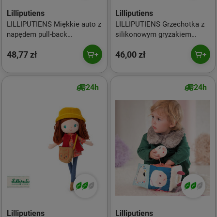
Lilliputiens
Lilliputiens
LILLIPUTIENS Miękkie auto z
LILLIPUTIENS Grzechotka z
napędem pull-back
silikonowym gryzakiem
Nosorożec Marius 18 m+
Czerwony Kapturek 0 m+
48,77 zł
46,00 zł
24h
24h
Lilliputiens
Lilliputiens