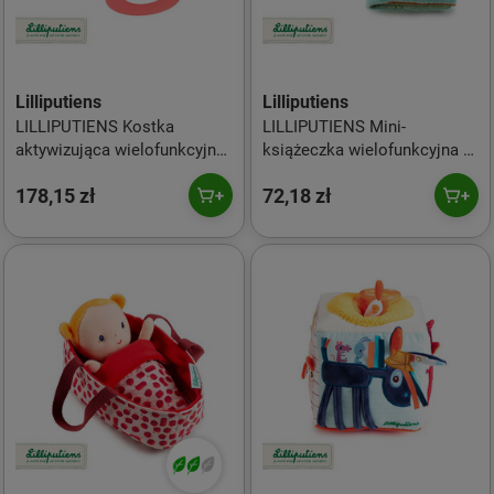
Lilliputiens
Lilliputiens
LILLIPUTIENS Kostka
LILLIPUTIENS Mini-
aktywizująca wielofunkcyjna
książeczka wielofunkcyjna z
Lew Jack 3 m+
szeleszczącą folią i
178,15 zł
72,18 zł
gryzakiem Farma 6 m+