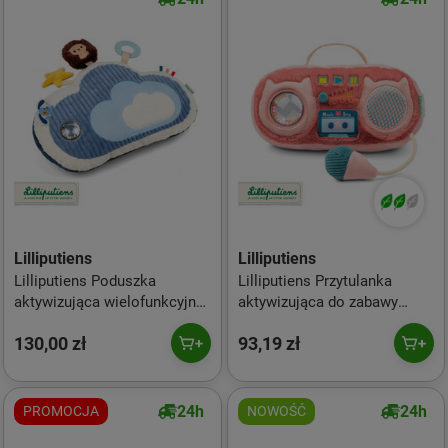
Lilliputiens
Lilliputiens
Lilliputiens Poduszka
Lilliputiens Przytulanka
aktywizująca wielofunkcyjna
aktywizująca do zabawy
Piesek Jules 3m+
Radio Kotka Jeanne 9m+
130,00 zł
93,19 zł
24h
24h
PROMOCJA
NOWOŚĆ