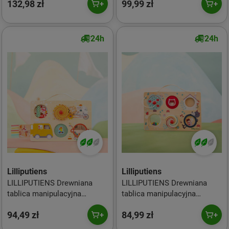
132,98 zł
99,99 zł
Smoka Joe 3 m+
24h
24h
Lilliputiens
Lilliputiens
LILLIPUTIENS Drewniana
LILLIPUTIENS Drewniana
tablica manipulacyjna
tablica manipulacyjna
walizka Pojazdy 12 m+
walizka Czerwony kapturek
94,49 zł
84,99 zł
12 m+