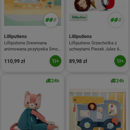
Lilliputiens
Lilliputiens
Lilliputiens Drewniana
Lilliputiens Grzechotka z
animowana pozytywka Smok
uchwytami Piesek Jules 6
Joe 10 m+
m+
110,99 zł
89,98 zł
24h
24h