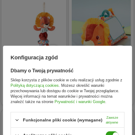
Konfiguracja zgód
Lilliputiens
Lilliputiens
Dbamy o Twoją prywatność
Lilliputiens Zawieszka
Lilliputiens Wielofunkcyjny
Sklep korzysta z plików cookie w celu realizacji usług zgodnie z
wibrująca Lew Jack 6 m+
trójkąt z lusterkiem Lew
Polityką dotyczącą cookies
. Możesz określić warunki
Jack 3 m+
przechowywania lub dostępu do cookie w Twojej przeglądarce.
66,56 zł
149,49 zł
Więcej informacji na temat warunków i prywatności można
znaleźć także na stronie
Prywatność i warunki Google
.
24h
24h
Zawsze
Funkcjonalne pliki cookie (wymagane)
aktywne