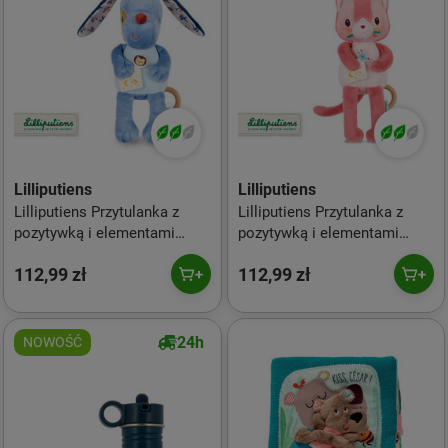
Lilliputiens
Lilliputiens
Lilliputiens Przytulanka z
Lilliputiens Przytulanka z
pozytywką i elementami
pozytywką i elementami
fluorescencyjnymi Piesek
fluorescencyjnymi Kotka
112,99 zł
112,99 zł
Jules 0m+
Jeanne 0m+
24h
NOWOŚĆ