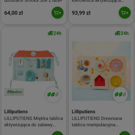
donutami Smoka Joe 2 lata+
kierownica aktywizująca
Smok Joe 18 m+
64,00 zł
93,99 zł
24h
24h
Lilliputiens
Lilliputiens
LILLIPUTIENS Miękka tablica
LILLIPUTIENS Drewniana
aktywizująca do zabawy
tablica manipulacyjna
Domek Sarenki Stelli i
walizka Farma 12 m+