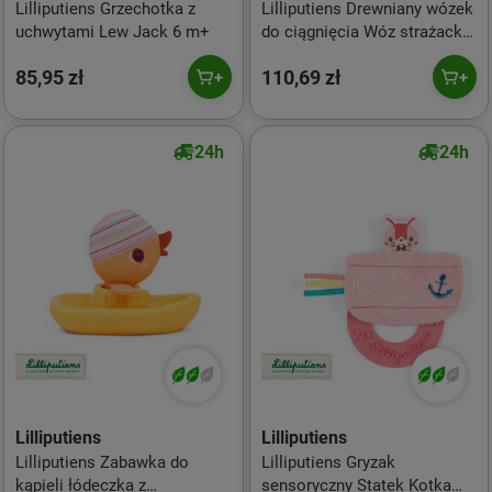
Lilliputiens Grzechotka z
Lilliputiens Drewniany wózek
uchwytami Lew Jack 6 m+
do ciągnięcia Wóz strażacki
Lew Jack 12 m+
85,95 zł
110,69 zł
24h
24h
Lilliputiens
Lilliputiens
Lilliputiens Zabawka do
Lilliputiens Gryzak
kąpieli łódeczka z
sensoryczny Statek Kotka