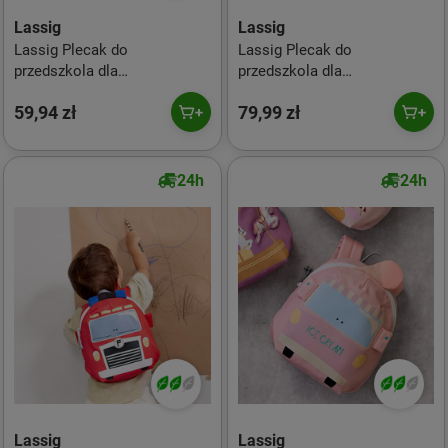
Lassig
Lassig
Lassig Plecak do
Lassig Plecak do
przedszkola dla
przedszkola dla
przedszkolakaTiny Drivers
przedszkolaka Tiny Drivers
59,94 zł
79,99 zł
Balon
Samolot
24h
24h
Lassig
Lassig