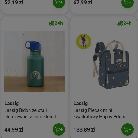
52,19 zł
67,99 zł
24h
24h
Lassig
Lassig
Lassig Bidon ze stali
Lassig Plecak mini
nierdzewnej z ustnikiem i
kwadratowy Happy Prints
uchwytem 500 ml Little Gang
granatowy
44,99 zł
133,89 zł
Rainbow green