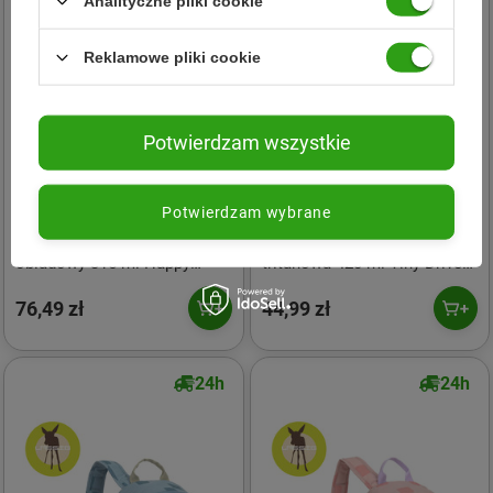
Analityczne pliki cookie
Reklamowe pliki cookie
Potwierdzam wszystkie
Potwierdzam wybrane
Lassig
Lassig
Lassig Pojemnik - termos
Lassig Butelka - bidon
obiadowy 315 ml Happy
tritanowa 420 ml Tiny Drivers
Fruits Lemon
Samolot
76,49 zł
44,99 zł
24h
24h