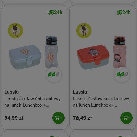
24h
24h
Lassig
Lassig
Lassig Zestaw śniadaniowy
Lassig Zestaw śniadaniowy
na lunch Lunchbox +
na lunch Lunchbox +
Tritanowa butelka - bidon 460
Tritanowa butelka - bidon 460
94,99 zł
76,49 zł
ml Tiny Drivers Balon
ml Tiny Drivers Wóz
strażacki