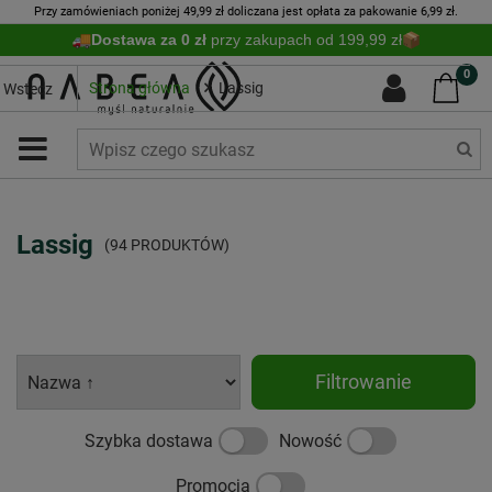
Przy zamówieniach poniżej 49,99 zł doliczana jest opłata za pakowanie 6,99 zł.
Dostawa za 0 zł
przy zakupach od 199,99 zł
0
Strona główna
Lassig
Wstecz
Lassig
(94 PRODUKTÓW)
Filtrowanie
Szybka dostawa
Nowość
Promocja