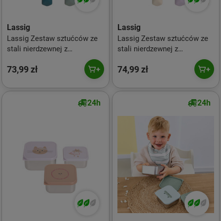
Lassig
Lassig
Lassig Zestaw sztućców ze
Lassig Zestaw sztućców ze
stali nierdzewnej z
stali nierdzewnej z
silikonową rączką 3 el. Tiny
silikonową rączką 3 el. Tiny
73,99 zł
74,99 zł
Team Piesek
Team Kotek
24h
24h