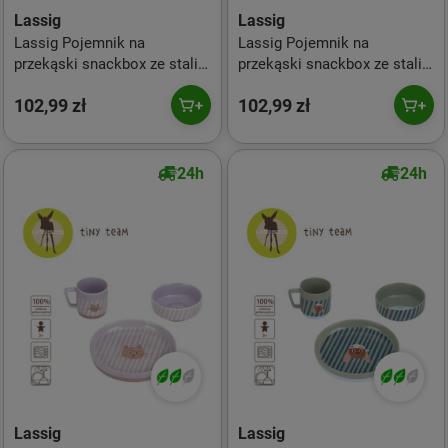
Lassig
Lassig
Lassig Pojemnik na
Lassig Pojemnik na
przekąski snackbox ze stali
przekąski snackbox ze stali
nierdzewnej 3 szt. Tiny Team
nierdzewnej 3 szt. Tiny Team
102,99 zł
102,99 zł
Kotek
Piesek
24h
24h
Lassig
Lassig