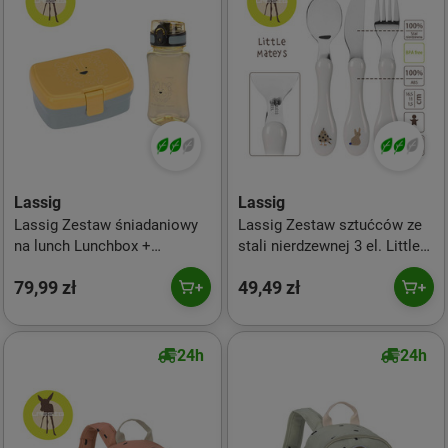
Lassig
Lassig
Lassig Zestaw śniadaniowy
Lassig Zestaw sztućców ze
na lunch Lunchbox +
stali nierdzewnej 3 el. Little
Tritanowa butelka - bidon 460
Mateys royal blue
79,99 zł
49,49 zł
ml About Friends Lew
24h
24h