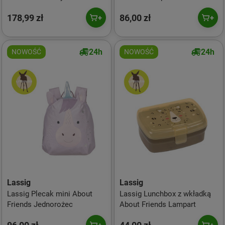
crinkled nylon powder rose
178,99 zł
86,00 zł
24h
24h
NOWOŚĆ
NOWOŚĆ
Lassig
Lassig
Lassig Plecak mini About
Lassig Lunchbox z wkładką
Friends Jednorożec
About Friends Lampart