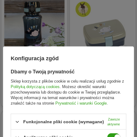
Konfiguracja zgód
Lassig
Lassig
Dbamy o Twoją prywatność
Lassig Butelka - bidon
Lassig Lunchbox z wkładką
Sklep korzysta z plików cookie w celu realizacji usług zgodnie z
tritanowa 420 ml Tiny
Tiny Outdoor Cloud
Polityką dotyczącą cookies
. Możesz określić warunki
Outdoor Cloud
przechowywania lub dostępu do cookie w Twojej przeglądarce.
64,98 zł
32,99 zł
Więcej informacji na temat warunków i prywatności można
znaleźć także na stronie
Prywatność i warunki Google
.
24h
24h
Zawsze
Funkcjonalne pliki cookie (wymagane)
aktywne