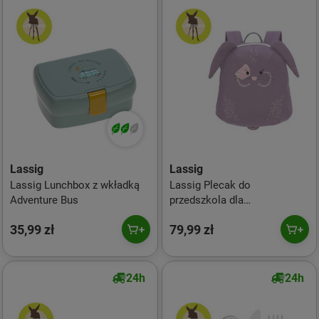
Lassig
Lassig
Lassig Lunchbox z wkładką
Lassig Plecak do
Adventure Bus
przedszkola dla
przedszkolaka About Friends
35,99 zł
79,99 zł
Królik
24h
24h