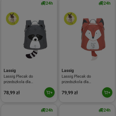
24h
24h
Lassig
Lassig
Lassig Plecak do
Lassig Plecak do
przedszkola dla
przedszkola dla
przedszkolaka About Friends
przedszkolaka About Friends
78,99 zł
79,99 zł
Szop
Lisek
24h
24h