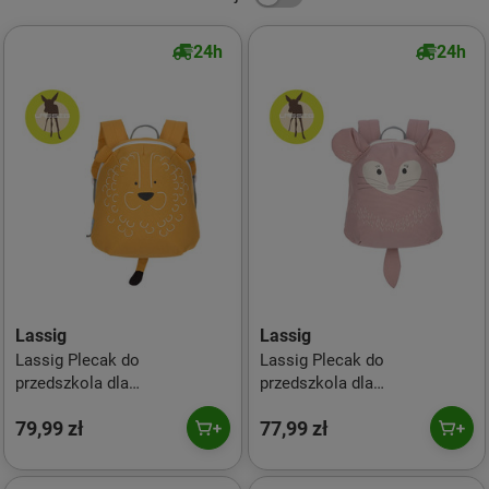
24h
24h
Lassig
Lassig
Lassig Plecak do
Lassig Plecak do
przedszkola dla
przedszkola dla
przedszkolaka About Friends
przedszkolaka About Friends
79,99 zł
77,99 zł
Lew
Szynszyla