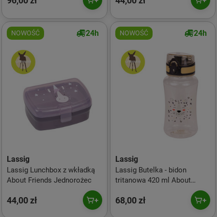
96,00 zł
44,00 zł
24h
24h
NOWOŚĆ
NOWOŚĆ
Lassig
Lassig
Lassig Lunchbox z wkładką
Lassig Butelka - bidon
About Friends Jednorożec
tritanowa 420 ml About
Friends Lampart
44,00 zł
68,00 zł