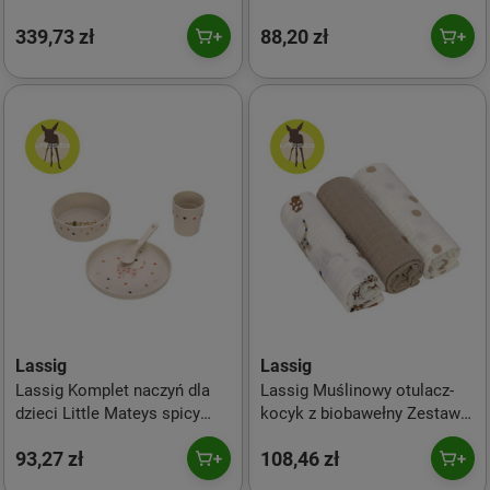
Rolltop Backpack night blue
blue
339,73 zł
88,20 zł
Lassig
Lassig
Lassig Komplet naczyń dla
Lassig Muślinowy otulacz-
dzieci Little Mateys spicy
kocyk z biobawełny Zestaw 3
orange
szt. 85x85cm Little Mateys
93,27 zł
108,46 zł
royal blue