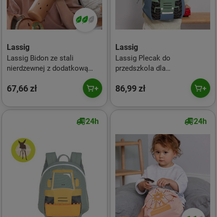
Lassig
Lassig
Lassig Bidon ze stali
Lassig Plecak do
nierdzewnej z dodatkową
przedszkola dla
zakrętką z ustnikiem 500 ml
przedszkolaka Tiny Drivers
67,66 zł
86,99 zł
Happy Prints karmelowy
Traktor
24h
24h