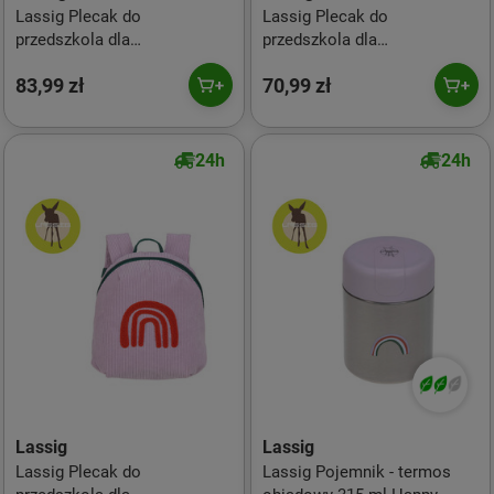
Lassig Plecak do
Lassig Plecak do
przedszkola dla
przedszkola dla
przedszkolaka Tiny Drivers
przedszkolaka Tiny Drivers
83,99 zł
70,99 zł
Wóz strażacki
Samochód z lodami
24h
24h
Lassig
Lassig
Lassig Plecak do
Lassig Pojemnik - termos