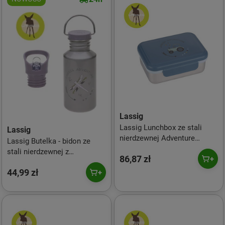
Lassig
Lassig Lunchbox ze stali
Lassig
nierdzewnej Adventure
Lassig Butelka - bidon ze
Traktor
stali nierdzewnej z
86,87 zł
dodatkową zakrętką z
44,99 zł
ustnikiem Adventure Ważka
500 ml