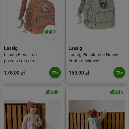
Lassig
Lassig
Lassig Plecak do
Lassig Plecak mini Happy
przedszkola dla
Prints oliwkowy
przedszkolaka Happy Prints
178,00 zł
159,00 zł
karmelowy
24h
24h