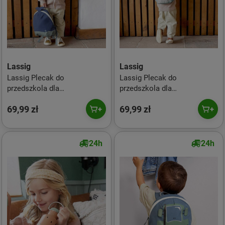
Lassig
Lassig
Lassig Plecak do
Lassig Plecak do
przedszkola dla
przedszkola dla
przedszkolaka About Friends
przedszkolaka About Friends
69,99 zł
69,99 zł
Wieloryb
Pingwin
24h
24h