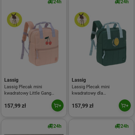
24h
24h
Lassig
Lassig
Lassig Plecak mini
Lassig Plecak mini
kwadratowy Little Gang
kwadratowy dla
Cherry peach
przedszkolaka Little Gang
157,99 zł
157,99 zł
Lemon dark green
24h
24h