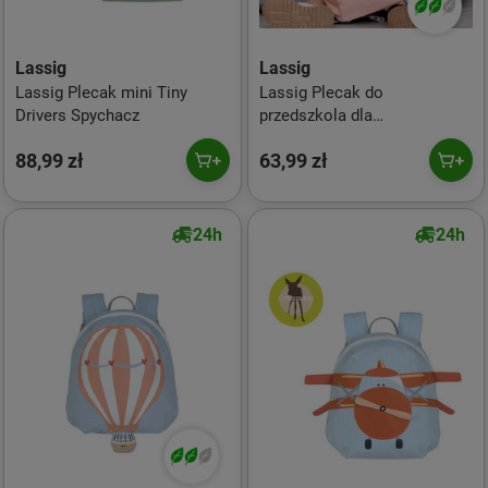
Lassig
Lassig
Lassig Plecak mini Tiny
Lassig Plecak do
Drivers Spychacz
przedszkola dla
przedszkolaka Tiny Drivers
88,99 zł
63,99 zł
Diabelski młyn
24h
24h