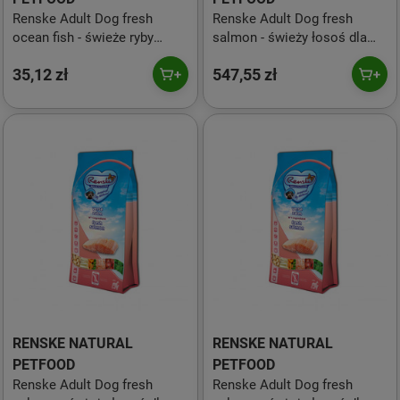
Renske Adult Dog fresh
Renske Adult Dog fresh
ocean fish - świeże ryby
salmon - świeży łosoś dla
oceaniczne dla dorosłych
dorosłych psów (bez zbóż)
35,12 zł
547,55 zł
psów 600 g
12 kg
RENSKE NATURAL
RENSKE NATURAL
PETFOOD
PETFOOD
Renske Adult Dog fresh
Renske Adult Dog fresh