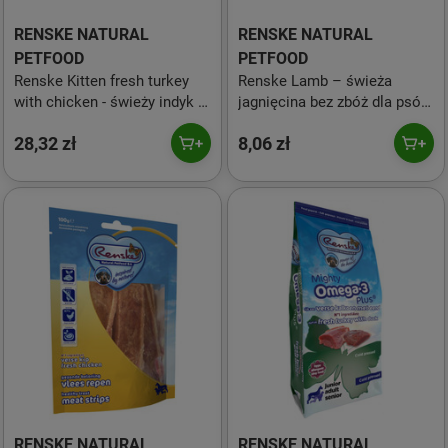
RENSKE NATURAL
RENSKE NATURAL
PETFOOD
PETFOOD
Renske Kitten fresh turkey
Renske Lamb – świeża
with chicken - świeży indyk z
jagnięcina bez zbóż dla psów
kurczakiem bz zbóż dla
(95g)
28,32 zł
8,06 zł
kociąt - 400 g
RENSKE NATURAL
RENSKE NATURAL