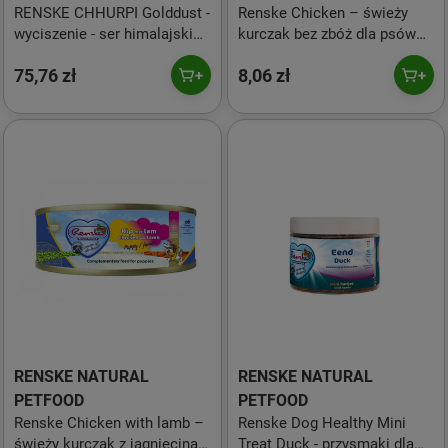
RENSKE CHHURPI Golddust -
Renske Chicken – świeży
wyciszenie - ser himalajski
kurczak bez zbóż dla psów
dla psów (XL)
(95g)
75,76 zł
8,06 zł
RENSKE NATURAL
RENSKE NATURAL
PETFOOD
PETFOOD
Renske Chicken with lamb –
Renske Dog Healthy Mini
świeży kurczak z jagnięciną
Treat Duck - przysmaki dla