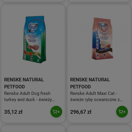
RENSKE NATURAL
RENSKE NATURAL
PETFOOD
PETFOOD
Renske Adult Dog fresh
Renske Adult Maxi Cat -
turkey and duck - świeży
świeże ryby oceaniczne z
indyk i kaczka dla dorosłych
łososiem bez zbóż dla
35,12 zł
296,67 zł
psów (bez zbóż) 600 g
dorosłych kotów większych
ras (6 kg)