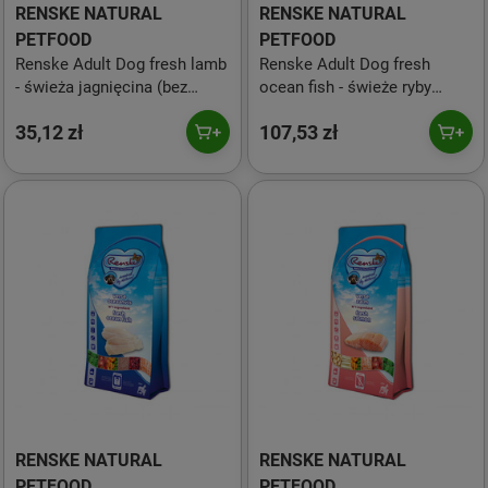
RENSKE NATURAL
RENSKE NATURAL
PETFOOD
PETFOOD
Renske Adult Dog fresh lamb
Renske Adult Dog fresh
- świeża jagnięcina (bez
ocean fish - świeże ryby
zbóż) dla psów 600 g
oceaniczne dla dorosłych
35,12 zł
107,53 zł
psów 2 kg
RENSKE NATURAL
RENSKE NATURAL
PETFOOD
PETFOOD