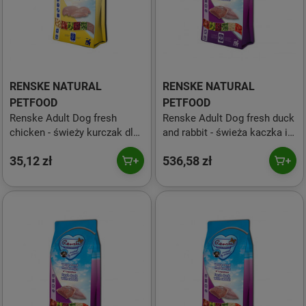
RENSKE NATURAL
RENSKE NATURAL
PETFOOD
PETFOOD
Renske Adult Dog fresh
Renske Adult Dog fresh duck
chicken - świeży kurczak dla
and rabbit - świeża kaczka i
dorosłych psów (bez zbóż)
królik dla psów (12 kg)
35,12 zł
536,58 zł
600 g