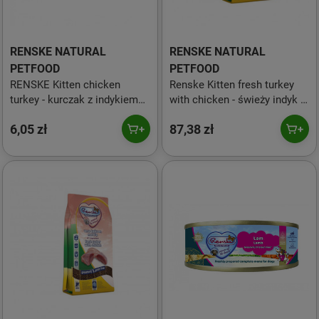
RENSKE NATURAL
RENSKE NATURAL
PETFOOD
PETFOOD
RENSKE Kitten chicken
Renske Kitten fresh turkey
turkey - kurczak z indykiem
with chicken - świeży indyk z
karma dla kociąt (70g)
kurczakiem bez zbóż dla
6,05 zł
87,38 zł
kociąt - 1,5 kg