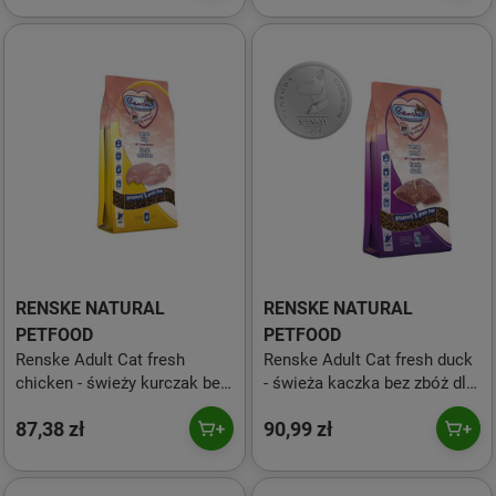
RENSKE NATURAL
RENSKE NATURAL
PETFOOD
PETFOOD
Renske Adult Cat fresh
Renske Adult Cat fresh duck
chicken - świeży kurczak bez
- świeża kaczka bez zbóż dla
zbóż dla dorosłych kotów -
dorosłych kotów - 1,5 kg
87,38 zł
90,99 zł
1,5 kg