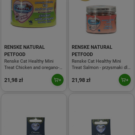
RENSKE NATURAL
RENSKE NATURAL
PETFOOD
PETFOOD
Renske Cat Healthy Mini
Renske Cat Healthy Mini
Treat Chicken and oregano-
Treat Salmon - przysmaki dla
przysmaki dla kotów -
kotów - łosoś (100 g)
21,98 zł
21,98 zł
kurczak z oregano (100 g)