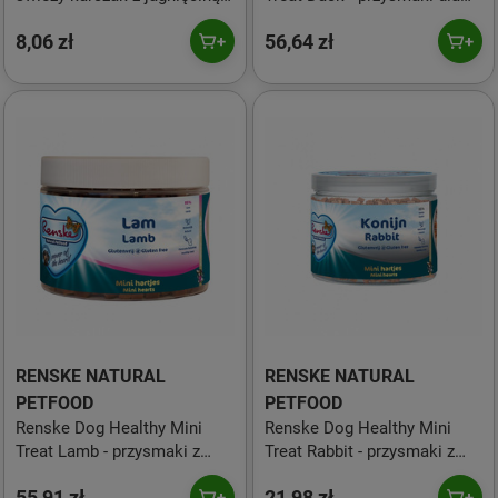
dla szczeniąt (95g)
małego psa z kaczki (300g)
8,06 zł
56,64 zł
RENSKE NATURAL
RENSKE NATURAL
PETFOOD
PETFOOD
Renske Dog Healthy Mini
Renske Dog Healthy Mini
Treat Lamb - przysmaki z
Treat Rabbit - przysmaki z
jagnięciny dla psa (300g)
królika dla psa (100g)
55,91 zł
21,98 zł