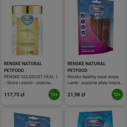
RENSKE NATURAL
RENSKE NATURAL
PETFOOD
PETFOOD
RENSKE GOLDDUST HEAL 1
Renske healthy meat strips
–Skóra i sierść - przeciw
Lamb - suszone płaty mięsa
wypadającej sierści i
jagnięcego 70 g
117,75 zł
21,98 zł
problemom skórnym (250g)