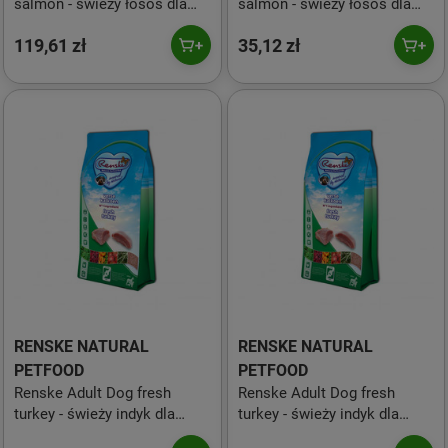
salmon - świeży łosoś dla
salmon - świeży łosoś dla
dorosłych psów (bez zbóż) 2
dorosłych psów (bez zbóż)
119,61 zł
35,12 zł
kg
600 g
RENSKE NATURAL
RENSKE NATURAL
PETFOOD
PETFOOD
Renske Adult Dog fresh
Renske Adult Dog fresh
turkey - świeży indyk dla
turkey - świeży indyk dla
psów seniorów (bez zbóż) 12
psów seniorów (bez zbóż) 2