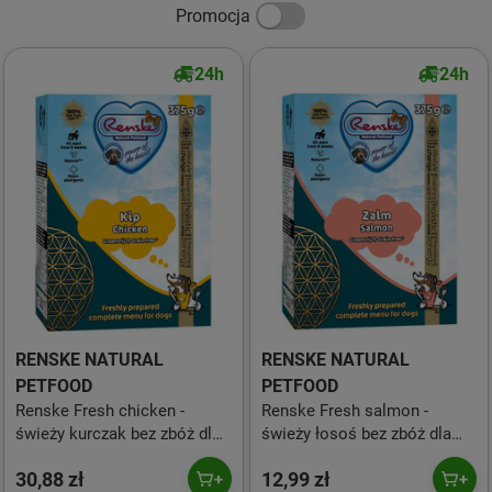
Promocja
24h
24h
RENSKE NATURAL
RENSKE NATURAL
PETFOOD
PETFOOD
Renske Fresh chicken -
Renske Fresh salmon -
świeży kurczak bez zbóż dla
świeży łosoś bez zbóż dla
psów (375 g)
psów (375 g)
30,88 zł
12,99 zł