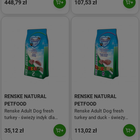
448,79 zł
107,53 zł
kg
kg
RENSKE NATURAL
RENSKE NATURAL
PETFOOD
PETFOOD
Renske Adult Dog fresh
Renske Adult Dog fresh
turkey - świeży indyk dla
turkey and duck - świeży
psów seniorów (bez zbóż)
indyk i kaczka dla dorosłych
35,12 zł
113,02 zł
600 g
psów (bez zbóż) 2 kg