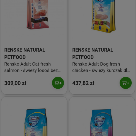
RENSKE NATURAL
RENSKE NATURAL
PETFOOD
PETFOOD
Renske Adult Cat fresh
Renske Adult Dog fresh
salmon - świeży łosoś bez
chicken - świeży kurczak dla
zbóż dla dorosłych kotów - 6
dorosłych psów (bez zbóż)
309,00 zł
437,82 zł
kg
12 kg