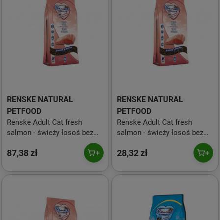
RENSKE NATURAL
RENSKE NATURAL
PETFOOD
PETFOOD
Renske Adult Cat fresh
Renske Adult Cat fresh
salmon - świeży łosoś bez
salmon - świeży łosoś bez
zbóż dla dorosłych kotów -
zbóż dla dorosłych kotów -
87,38 zł
28,32 zł
1,5 kg
400 g