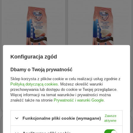
Konfiguracja zgód
RENSKE NATURAL
RENSKE NATURAL
Dbamy o Twoją prywatność
PETFOOD
PETFOOD
Sklep korzysta z plików cookie w celu realizacji usług zgodnie z
Renske Adult Maxi Cat -
Renske Adult Maxi Cat -
Polityką dotyczącą cookies
. Możesz określić warunki
świeże ryby oceaniczne z
świeże ryby oceaniczne z
przechowywania lub dostępu do cookie w Twojej przeglądarce.
Więcej informacji na temat warunków i prywatności można
łososiem bez zbóż dla
łososiem bez zbóż dla
znaleźć także na stronie
Prywatność i warunki Google
.
93,87 zł
27,20 zł
dorosłych kotów większych
dorosłych kotów większych
ras 1,5 kg
ras 400 g
Zawsze
Funkcjonalne pliki cookie (wymagane)
aktywne