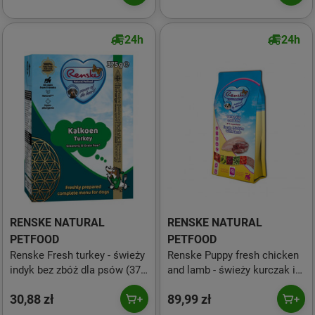
24h
24h
RENSKE NATURAL
RENSKE NATURAL
PETFOOD
PETFOOD
Renske Fresh turkey - świeży
Renske Puppy fresh chicken
indyk bez zbóż dla psów (375
and lamb - świeży kurczak i
g)
jagnięcina dla szczeniąt i
30,88 zł
89,99 zł
psów małych ras 2 kg