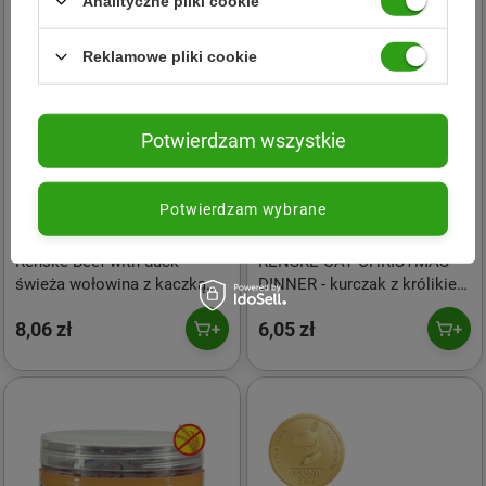
Analityczne pliki cookie
Reklamowe pliki cookie
Potwierdzam wszystkie
Potwierdzam wybrane
RENSKE NATURAL
RENSKE NATURAL
PETFOOD
PETFOOD
Renske Beef with duck –
RENSKE CAT CHRISTMAS
świeża wołowina z kaczką
DINNER - kurczak z królikiem
dla psów (95g)
(70g)
8,06 zł
6,05 zł