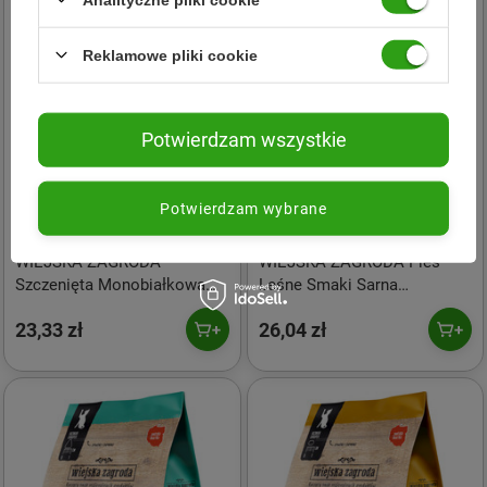
Reklamowe pliki cookie
Potwierdzam wszystkie
Potwierdzam wybrane
Wiejska Zagroda
Wiejska Zagroda
WIEJSKA ZAGRODA
WIEJSKA ZAGRODA Pies
Szczenięta Monobiałkowa
Leśne Smaki Sarna
Jagnięcina 800g
Przepiórka 800g
23,33 zł
26,04 zł