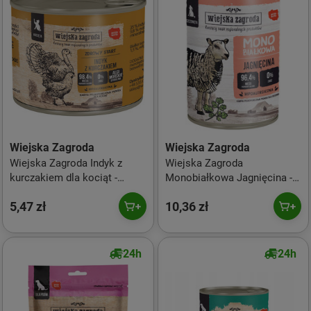
Wiejska Zagroda
Wiejska Zagroda
Wiejska Zagroda Indyk z
Wiejska Zagroda
kurczakiem dla kociąt -
Monobiałkowa Jagnięcina -
mokra karma dla kota - 200g
mokra dla psa szczeniaka -
5,47 zł
10,36 zł
400g
24h
24h