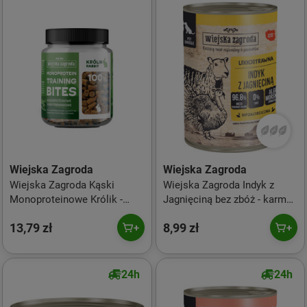
Wiejska Zagroda
Wiejska Zagroda
Wiejska Zagroda Kąski
Wiejska Zagroda Indyk z
Monoproteinowe Królik -
Jagnięciną bez zbóż - karma
przysmak dla psa - 150g
mokra dla psa - 400g
13,79 zł
8,99 zł
24h
24h