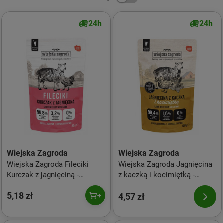
24h
24h
Wiejska Zagroda
Wiejska Zagroda
Wiejska Zagroda Fileciki
Wiejska Zagroda Jagnięcina
Kurczak z jagnięciną -
z kaczką i kocimiętką -
bezzbożowa karma mokra
mokra karma dla kota - 100g
5,18 zł
dla kota - 85g
4,57 zł