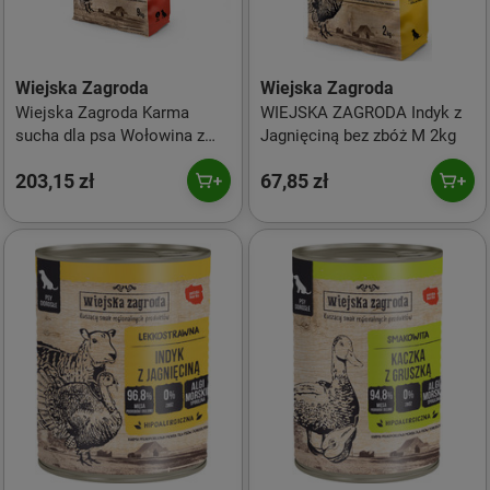
Wiejska Zagroda
Wiejska Zagroda
Wiejska Zagroda Karma
WIEJSKA ZAGRODA Indyk z
sucha dla psa Wołowina z
Jagnięciną bez zbóż M 2kg
indykiem (dorosły) chrupki L
203,15 zł
67,85 zł
9kg