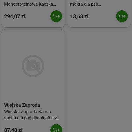
Monoproteinowa Kaczka
mokra dla psa
Adult Dog 6kg
Monobiałkowa Kaczka 400g
294,07 zł
13,68 zł
pies dorosły
Wiejska Zagroda
Wiejska Zagroda Karma
sucha dla psa Jagnięcina z
kaczką (dorosły) chrupki S
87,48 zł
2kg