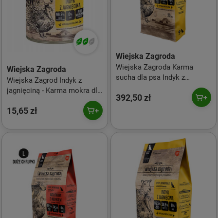
Wiejska Zagroda
Wiejska Zagroda Karma
Wiejska Zagroda
sucha dla psa Indyk z
Wiejska Zagrod Indyk z
jagnięciną (dorosły) chrupki
jagnięciną - Karma mokra dla
392,50 zł
M 20kg
psa - 800g
15,65 zł