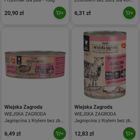
Przysmak dla psa - 100g
Łososiem bez zbóż dla kota
85g
20,90 zł
6,31 zł
Wiejska Zagroda
Wiejska Zagroda
WIEJSKA ZAGRODA
WIEJSKA ZAGRODA
Jagnięcina z Krylem bez zbóż
Jagnięcina z Krylem bez zbóż
dla kotów 85g
dla kotów 400g
6,49 zł
12,83 zł