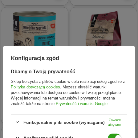
Konfiguracja zgód
Dbamy o Twoją prywatność
Sklep korzysta z plików cookie w celu realizacji usług zgodnie z
Wiejska Zagroda
Wiejska Zagroda
Polityką dotyczącą cookies
. Możesz określić warunki
przechowywania lub dostępu do cookie w Twojej przeglądarce.
WIEJSKA ZAGRODA Indyk z
WIEJSKA ZAGRODA
Więcej informacji na temat warunków i prywatności można
Łososiem bez zbóż dla kota
Wołowina z Dzikiem Leśne
znaleźć także na stronie
Prywatność i warunki Google
.
400g
Smaki L 2kg
13,16 zł
78,16 zł
Zawsze
Funkcjonalne pliki cookie (wymagane)
aktywne
Analityczne pliki cookie