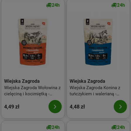
24h
24h
Wiejska Zagroda
Wiejska Zagroda
Wiejska Zagroda Wołowina z
Wiejska Zagroda Konina z
cielęciną i kocimiętką -
tuńczykiem i walerianą -
mokra karma dla kota - 100g
mokra karma dla kota -100g
4,49 zł
4,48 zł
24h
24h