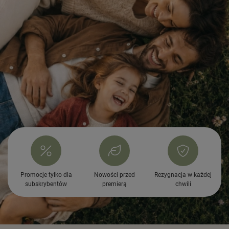
Promocje tylko dla
Nowości przed
Rezygnacja w każdej
subskrybentów
premierą
chwili