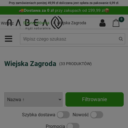
Przy zamówieniach poniżej 49,99 zł doliczana jest opłata za pakowanie 6,99 zł.
Dostawa za 0 zł
przy zakupach od 199,99 zł
0
Strona główna
Wiejska Zagroda
Wstecz
Wiejska Zagroda
(33 PRODUKTÓW)
Filtrowanie
Szybka dostawa
Nowość
Promocja