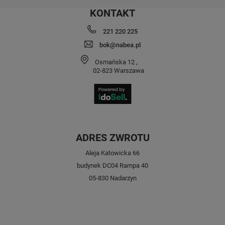
KONTAKT
221 220 225
bok@nabea.pl
Osmańska 12
,
02-823
Warszawa
ADRES ZWROTU
Aleja Katowicka 66
budynek DC04 Rampa 40
05-830 Nadarzyn