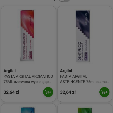
Argital
Argital
PASTA ARGITAL AROMATICO
PASTA ARGITAL
75ML czerwona wybielająco-
ASTRINGENTE 75ml czarna z
ściągająca na bazie 8 esencji
dentie i propolisem
32,64 zł
32,64 zł
olejków