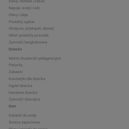
Kawa, herbata i kakao
Napoje, wody i soki
Oliwy i oleje
Produkty sypkie
Słodycze, przekąski, desery
Miód i produkty pszczele
Żywność bezglutenowa
Dziecko
Mokre chusteczki pielęgnacyjne
Pieluchy
Zabawki
Kosmetyki dla dziecka
Kąpiel dziecka
Kamienie dziecka
Żywność dziecięca
Dom
Dzbanki do wody
Świece zapachowe