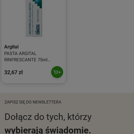
Argital
PASTA ARGITAL
RINFRESCANTE 75ml
odświeżająca na bazie olejku
32,67 zł
mięty
ZAPISZ SIĘ DO NEWSLETTERA
Dołącz do tych, którzy
wybierają świadomie.