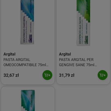
Argital
Argital
PASTA ARGITAL
PASTA ARGITAL PER
OMEOCOMPATIBILE 75ml
GENGIVE SANE 75ml
wybielająco-ściągająca na
wybielająco-ściągająca na
32,67 zł
31,79 zł
bazie olejków anyżu i cytryny
bazie olejku szałwii