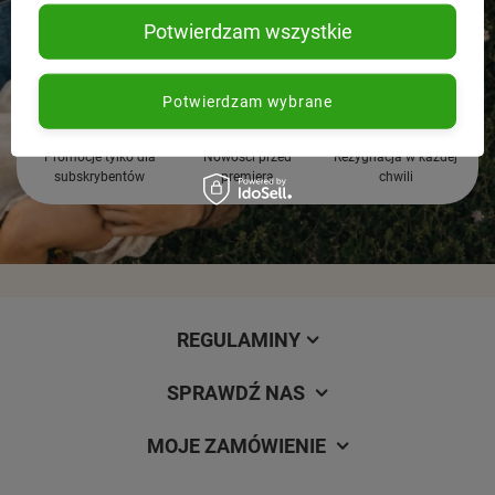
Potwierdzam wszystkie
Potwierdzam wybrane
Promocje tylko dla
Nowości przed
Rezygnacja w każdej
subskrybentów
premierą
chwili
REGULAMINY
SPRAWDŹ NAS
MOJE ZAMÓWIENIE