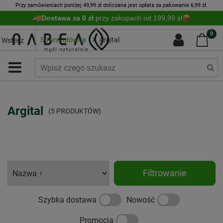
Przy zamówieniach poniżej 49,99 zł doliczana jest opłata za pakowanie 6,99 zł.
Dostawa za 0 zł
przy zakupach od 199,99 zł
0
Strona główna
Argital
Wstecz
Argital
(5 PRODUKTÓW)
Filtrowanie
Szybka dostawa
Nowość
Promocja