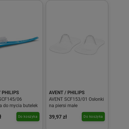
 PHILIPS
AVENT / PHILIPS
SCF145/06
AVENT SCF153/01 Osłonki
a do mycia butelek
na piersi małe
ł
39,97 zł
Do koszyka
Do koszyka