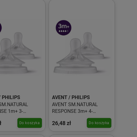
 PHILIPS
AVENT / PHILIPS
SM.NATURAL
AVENT SM.NATURAL
SE 1m+ 3-
RESPONSE 3m+ 4-
ywowy SCY963/02
przepływowy SCY964/02
ł
26,48 zł
Do koszyka
Do koszyka