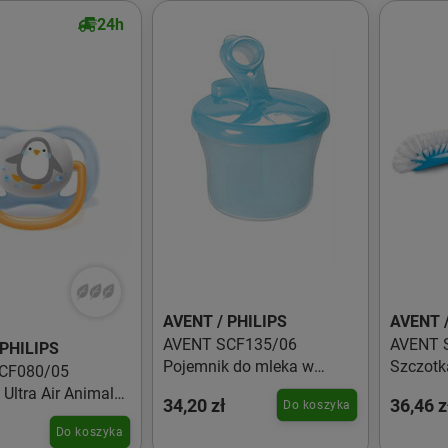
24h
AVENT / PHILIPS
AVENT /
AVENT SCF135/06
AVENT 
 PHILIPS
Pojemnik do mleka w
Szczotk
CF080/05
proszku
Ultra Air Animals
34,20 zł
36,46 z
Do koszyka
opiec
Do koszyka
ingwin