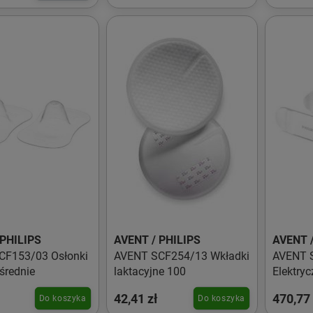
 PHILIPS
AVENT / PHILIPS
AVENT /
CF153/03 Osłonki
AVENT SCF254/13 Wkładki
AVENT 
 średnie
laktacyjne 100
Elektryc
42,41 zł
470,77 
Do koszyka
Do koszyka