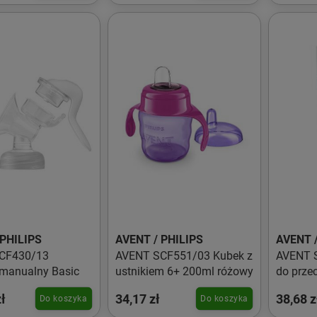
 PHILIPS
AVENT / PHILIPS
AVENT /
CF430/13
AVENT SCF551/03 Kubek z
AVENT S
 manualny Basic
ustnikiem 6+ 200ml różowy
do prze
ł
34,17 zł
38,68 z
Do koszyka
Do koszyka