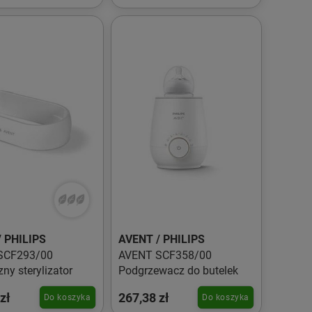
 PHILIPS
AVENT / PHILIPS
SCF293/00
AVENT SCF358/00
zny sterylizator
Podgrzewacz do butelek
zł
267,38 zł
Do koszyka
Do koszyka