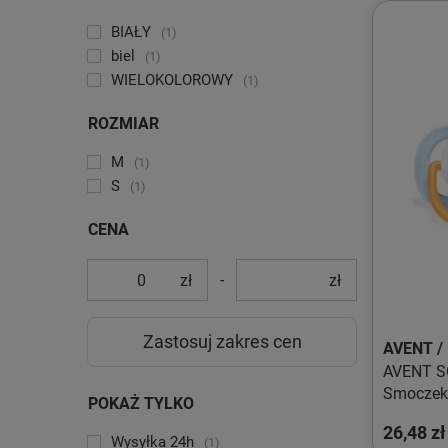
BIAŁY
1
biel
1
WIELOKOLOROWY
1
ROZMIAR
M
1
S
1
CENA
-
zł
zł
Zastosuj zakres cen
AVENT /
AVENT S
Smoczek 
POKAŻ TYLKO
0-6M chł
26,48 zł
słonik/p
Wysyłka 24h
1