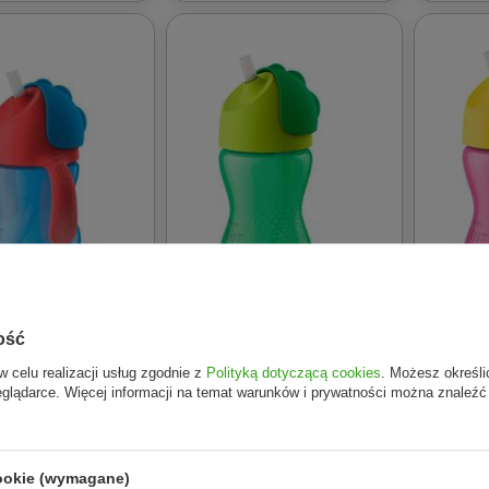
ość
 PHILIPS
AVENT / PHILIPS
AVENT /
w celu realizacji usług zgodnie z
Polityką dotyczącą cookies
. Możesz określi
CF796/01 Kubek
AVENT SCF798/01 Kubek
AVENT 
eglądarce. Więcej informacji na temat warunków i prywatności można znaleźć
ą 200 ml boy
ze słomką 300 ml boy
ze słomk
49,47 zł
49,47 z
Do koszyka
Do koszyka
cookie (wymagane)