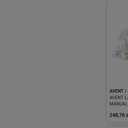
AVENT /
AVENT 
MANUALNY SCF4
ZESTAW:
248,76 z
SM.0+, 
PRZECH