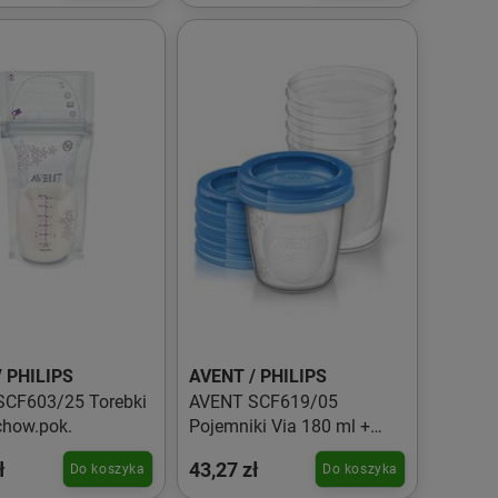
 PHILIPS
AVENT / PHILIPS
CF603/25 Torebki
AVENT SCF619/05
chow.pok.
Pojemniki Via 180 ml +
pokrywki
ł
43,27 zł
Do koszyka
Do koszyka