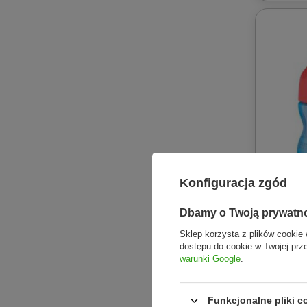
Konfiguracja zgód
Dbamy o Twoją prywatn
AVENT /
Sklep korzysta z plików cookie 
AVENT S
dostępu do cookie w Twojej prz
ze słomk
warunki Google
.
45,01 zł
Funkcjonalne pliki 