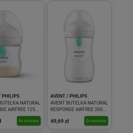
 PHILIPS
AVENT / PHILIPS
BUTELKA NATURAL
AVENT BUTELKA NATURAL
SE AIRFREE 125ml
RESPONSE AIRFREE 260ml
/01
SCY673/01
ł
49,69 zł
Do koszyka
Do koszyka