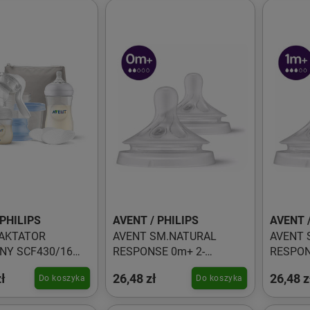
 PHILIPS
AVENT / PHILIPS
AVENT /
LAKTATOR
AVENT SM.NATURAL
AVENT 
30/16
RESPONSE 0m+ 2-
RESPON
 BUTELKA 125ml ,
przepływowy SCY962/02
przepł
ł
26,48 zł
26,48 z
Do koszyka
Do koszyka
POJEMNIKI DO
OWYWANIA x3,