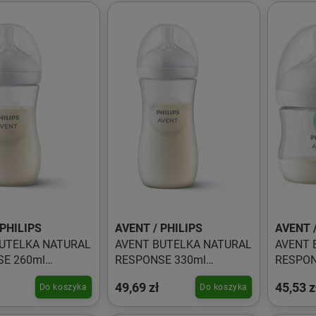
 PHILIPS
AVENT / PHILIPS
AVENT /
UTELKA NATURAL
AVENT BUTELKA NATURAL
AVENT 
E 260ml
RESPONSE 330ml
RESPON
01
SCY906/01
SCY670
49,69 zł
45,53 z
Do koszyka
Do koszyka