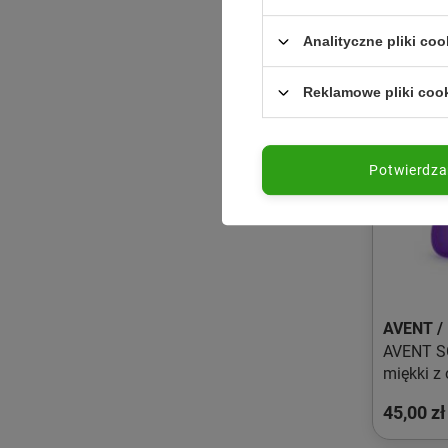
Analityczne pliki coo
Reklamowe pliki coo
Potwierdz
AVENT /
AVENT S
miękki z
gryzienie
45,00 zł