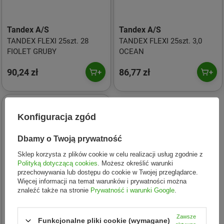
Tandex A/S
Tandex A/S
TANDEX FLEXI 25szt. 28
TANDEX FLEXI 25szt. 3,0
FIOLET GRUBY
OCEAN
90,24 zł
86,77 zł
Konfiguracja zgód
Dbamy o Twoją prywatność
Sklep korzysta z plików cookie w celu realizacji usług zgodnie z
Polityką dotyczącą cookies
. Możesz określić warunki
przechowywania lub dostępu do cookie w Twojej przeglądarce.
Więcej informacji na temat warunków i prywatności można
znaleźć także na stronie
Prywatność i warunki Google
.
Zawsze
Funkcjonalne pliki cookie (wymagane)
Tandex A/S