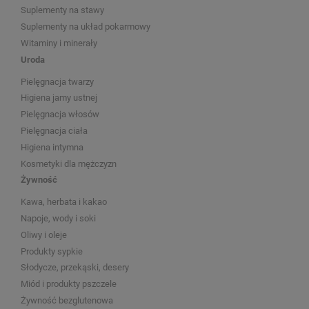
Suplementy na stawy
Suplementy na układ pokarmowy
Witaminy i minerały
Uroda
Pielęgnacja twarzy
Higiena jamy ustnej
Pielęgnacja włosów
Pielęgnacja ciała
Higiena intymna
Kosmetyki dla mężczyzn
Żywność
Kawa, herbata i kakao
Napoje, wody i soki
Oliwy i oleje
Produkty sypkie
Słodycze, przekąski, desery
Miód i produkty pszczele
Żywność bezglutenowa