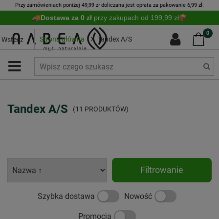
Przy zamówieniach poniżej 49,99 zł doliczana jest opłata za pakowanie 6,99 zł.
Dostawa za 0 zł
przy zakupach od 199,99 zł
0
Strona główna
Tandex A/S
Wstecz
Tandex A/S
(11 PRODUKTÓW)
Filtrowanie
Szybka dostawa
Nowość
Promocja