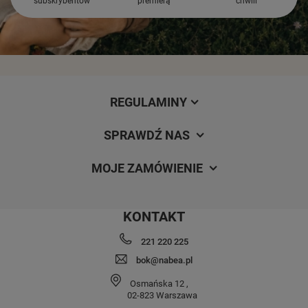
subskrybentów
premierą
chwili
REGULAMINY
SPRAWDŹ NAS
MOJE ZAMÓWIENIE
KONTAKT
221 220 225
bok@nabea.pl
Osmańska 12
,
02-823
Warszawa