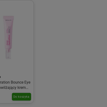
o
ration Bounce Eye
wilżający krem
 20ml
Do koszyka