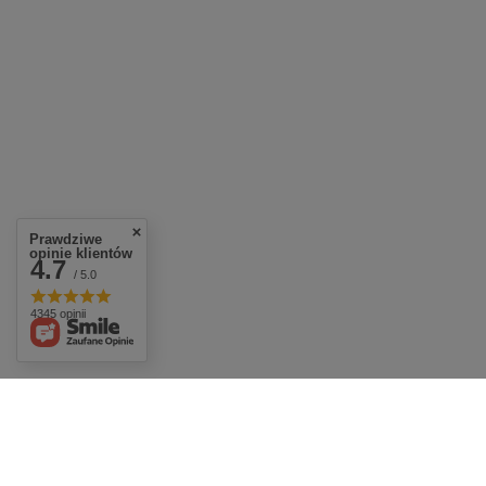
Prawdziwe
opinie klientów
4.7
/ 5.0
4345 opinii