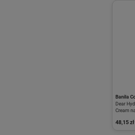
Banila C
Dear Hyd
Cream na
pod oczy
48,15 zł