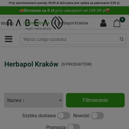
Przy zamówieniach poniżej 49,99 zł doliczana jest opłata za pakowanie 6,99 zł.
Dostawa za 0 zł
przy zakupach od 199,99 zł
0
Strona główna
Herbapol Kraków
Wstecz
Herbapol Kraków
(8 PRODUKTÓW)
Filtrowanie
Szybka dostawa
Nowość
Promocja