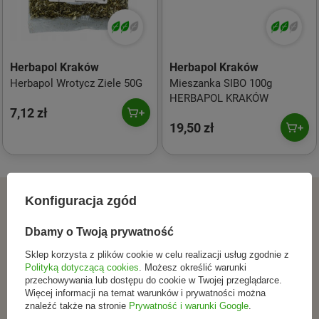
Herbapol Kraków
Herbapol Kraków
Herbapol Wrotycz Ziele 50G
Mieszanka SIBO 100g
HERBAPOL KRAKÓW
7,12 zł
19,50 zł
ZAPISZ SIĘ DO NEWSLETTERA
Konfiguracja zgód
Dołącz do tych, którzy
Dbamy o Twoją prywatność
Sklep korzysta z plików cookie w celu realizacji usług zgodnie z
wybierają świadomie.
Polityką dotyczącą cookies
. Możesz określić warunki
przechowywania lub dostępu do cookie w Twojej przeglądarce.
Więcej informacji na temat warunków i prywatności można
Zapisz się do newslettera i otrzymuj informacje o
znaleźć także na stronie
Prywatność i warunki Google
.
promocjach, nowościach oraz inspiracjach ze świata