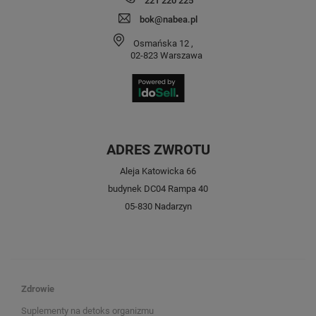
221 220 225
bok@nabea.pl
Osmańska 12
,
02-823
Warszawa
ADRES ZWROTU
Aleja Katowicka 66
budynek DC04 Rampa 40
05-830 Nadarzyn
Zdrowie
Suplementy na detoks organizmu