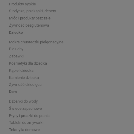
Produkty sypkie
Słodycze, przekąski, desery
Miód i produkty pszczele
Żywność bezglutenowa
Dziecko
Mokre chusteczki pielęgnacyjne
Pieluchy
Zabawki
Kosmetyki dla dziecka
Kąpiel dziecka
Kamienie dziecka
Żywność dziecięca
Dom
Dzbanki do wody
Świece zapachowe
Płyny i proszki do prania
Tableki do zmywarki
Tekstylia domowe