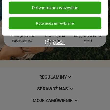
Potwierdzam wszystkie
Potwierdzam wybrane
Promocje tylko dla
Nowości przed
Rezygnacja w każdej
subskrybentów
premierą
chwili
REGULAMINY
SPRAWDŹ NAS
MOJE ZAMÓWIENIE