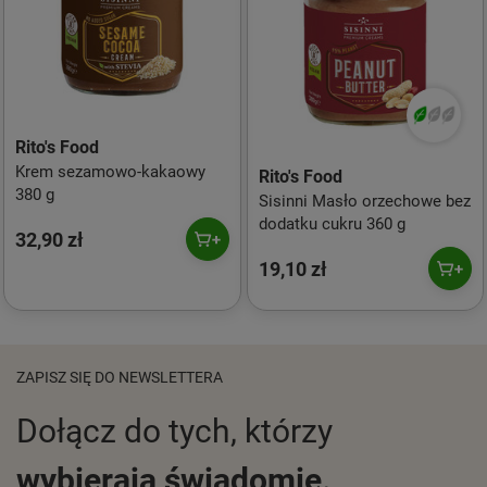
Rito's Food
Krem sezamowo-kakaowy
Rito's Food
380 g
Sisinni Masło orzechowe bez
dodatku cukru 360 g
32,90 zł
19,10 zł
ZAPISZ SIĘ DO NEWSLETTERA
Dołącz do tych, którzy
wybierają świadomie.