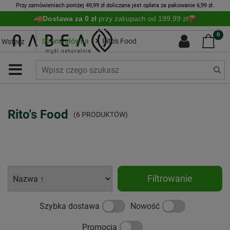
Przy zamówieniach poniżej 49,99 zł doliczana jest opłata za pakowanie 6,99 zł.
Dostawa za 0 zł
przy zakupach od 199,99 zł
0
Strona główna
Rito's Food
Wstecz
Rito's Food
(6 PRODUKTÓW)
Filtrowanie
Szybka dostawa
Nowość
Promocja