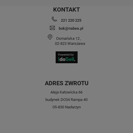
KONTAKT
221 220 225
bok@nabea.pl
Osmańska 12
,
02-823
Warszawa
ADRES ZWROTU
Aleja Katowicka 66
budynek DC04 Rampa 40
05-830 Nadarzyn