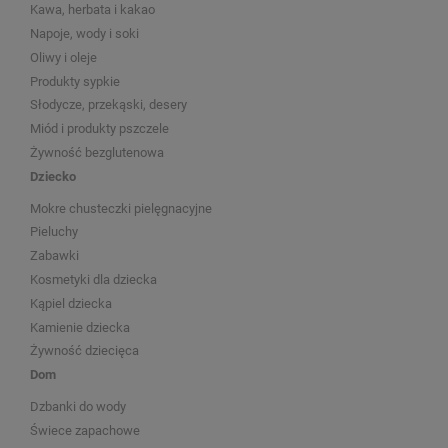
Kawa, herbata i kakao
Napoje, wody i soki
Oliwy i oleje
Produkty sypkie
Słodycze, przekąski, desery
Miód i produkty pszczele
Żywność bezglutenowa
Dziecko
Mokre chusteczki pielęgnacyjne
Pieluchy
Zabawki
Kosmetyki dla dziecka
Kąpiel dziecka
Kamienie dziecka
Żywność dziecięca
Dom
Dzbanki do wody
Świece zapachowe