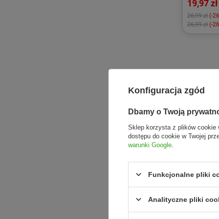
19,97 zł
26,99 zł
(-2
26,99 zł
(-2
Konfiguracja zgód
Dbamy o Twoją prywatn
Sklep korzysta z plików cookie 
dostępu do cookie w Twojej prz
warunki Google
.
Funkcjonalne pliki 
Analityczne pliki coo