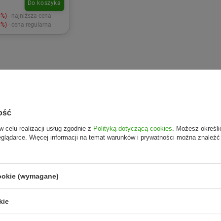
Do koszyka
6%)
- najniższa cena
6%)
- cena regularna
ość
w celu realizacji usług zgodnie z
Polityką dotyczącą cookies
. Możesz określi
eglądarce. Więcej informacji na temat warunków i prywatności można znaleźć
cookie (wymagane)
kie