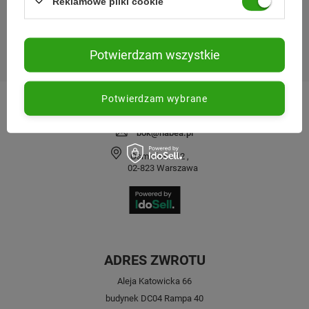
Reklamowe pliki cookie
SPRAWDŹ NAS
MOJE ZAMÓWIENIE
Potwierdzam wszystkie
KONTAKT
Potwierdzam wybrane
221 220 225
bok@nabea.pl
Osmańska 12
,
02-823
Warszawa
ADRES ZWROTU
Aleja Katowicka 66
budynek DC04 Rampa 40