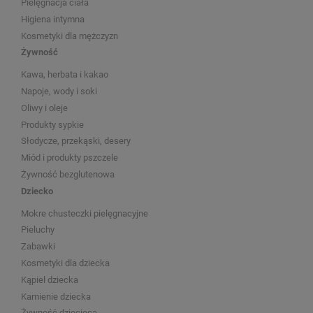
Pielęgnacja ciała
Higiena intymna
Kosmetyki dla mężczyzn
Żywność
Kawa, herbata i kakao
Napoje, wody i soki
Oliwy i oleje
Produkty sypkie
Słodycze, przekąski, desery
Miód i produkty pszczele
Żywność bezglutenowa
Dziecko
Mokre chusteczki pielęgnacyjne
Pieluchy
Zabawki
Kosmetyki dla dziecka
Kąpiel dziecka
Kamienie dziecka
Żywność dziecięca