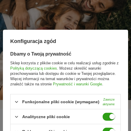
Konfiguracja zgód
Dbamy o Twoją prywatność
Sklep korzysta z plików cookie w celu realizacji usług zgodnie z
Polityką dotyczącą cookies
. Możesz określić warunki
Promocje tylko dla
Nowości przed
Rezygnacja w każdej
przechowywania lub dostępu do cookie w Twojej przeglądarce.
subskrybentów
premierą
chwili
Więcej informacji na temat warunków i prywatności można
znaleźć także na stronie
Prywatność i warunki Google
.
Zawsze
Funkcjonalne pliki cookie (wymagane)
aktywne
Analityczne pliki cookie
REGULAMINY