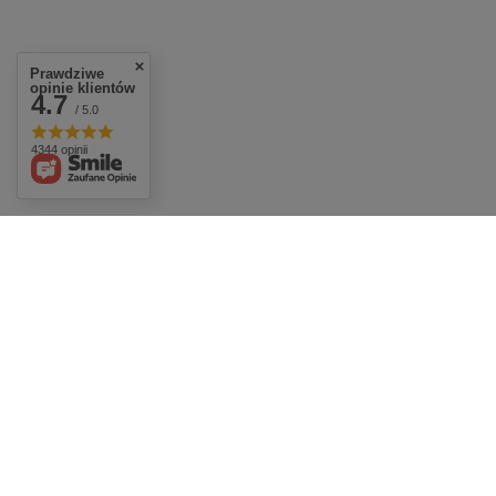
Prawdziwe
opinie klientów
4.7
/ 5.0
4344 opinii