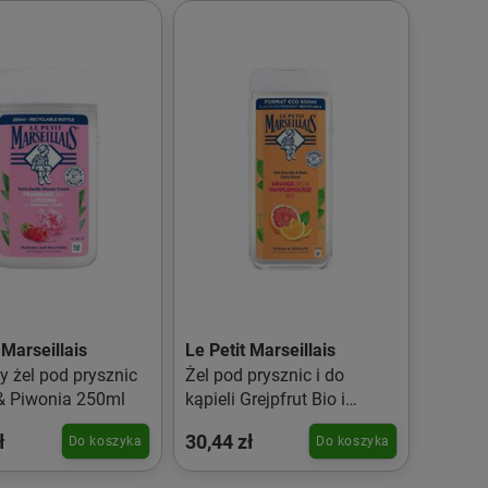
 Marseillais
Le Petit Marseillais
 żel pod prysznic
Żel pod prysznic i do
& Piwonia 250ml
kąpieli Grejpfrut Bio i
Pomarańcza Bio 650ml
ł
30,44 zł
Do koszyka
Do koszyka