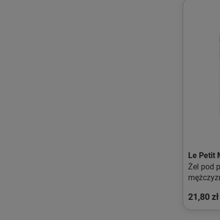
Le Petit 
Żel pod 
mężczyzn
Cypryso
21,80 zł