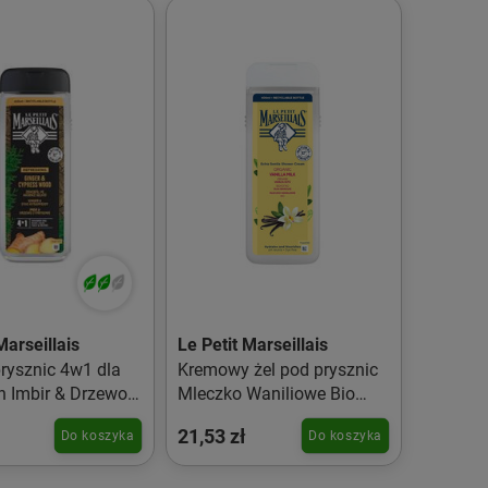
Marseillais
Le Petit Marseillais
prysznic 4w1 dla
Kremowy żel pod prysznic
 Imbir & Drzewo
Mleczko Waniliowe Bio
we 400ml
400ml
21,53 zł
Do koszyka
Do koszyka