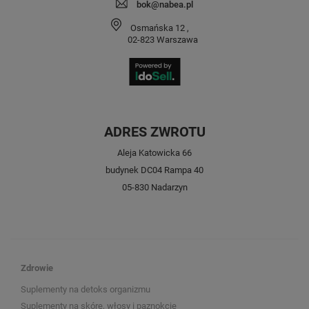
bok@nabea.pl
Osmańska 12
,
02-823
Warszawa
ADRES ZWROTU
Aleja Katowicka 66
budynek DC04 Rampa 40
05-830 Nadarzyn
Zdrowie
Suplementy na detoks organizmu
Suplementy na skórę, włosy i paznokcie