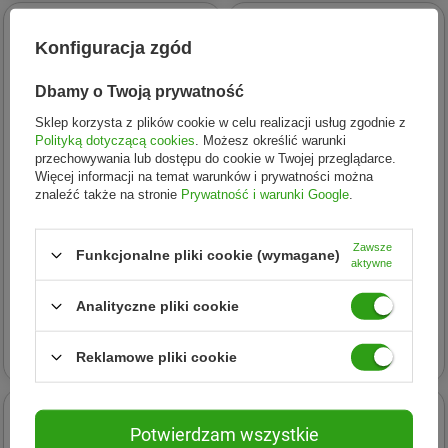
Konfiguracja zgód
Dbamy o Twoją prywatność
Sklep korzysta z plików cookie w celu realizacji usług zgodnie z
Polityką dotyczącą cookies
. Możesz określić warunki
przechowywania lub dostępu do cookie w Twojej przeglądarce.
Więcej informacji na temat warunków i prywatności można
znaleźć także na stronie
Prywatność i warunki Google
.
Zawsze
Funkcjonalne pliki cookie (wymagane)
MYDŁO MARSYLSKIE LHP
MYDŁO MARSYLSKIE LHP
aktywne
Mydło Marsylskie Konwalia
Mydło Marsylskie LIŚCIE
100 G
OLIWEK 100 G
Analityczne pliki cookie
10,57 zł
8,36 zł
Reklamowe pliki cookie
Potwierdzam wszystkie