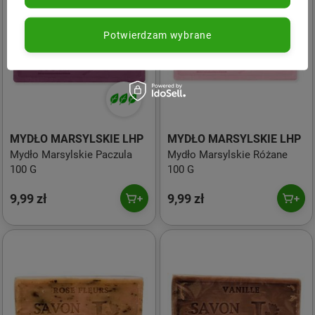
Potwierdzam wybrane
MYDŁO MARSYLSKIE LHP
MYDŁO MARSYLSKIE LHP
Mydło Marsylskie Paczula
Mydło Marsylskie Różane
100 G
100 G
9,99 zł
9,99 zł