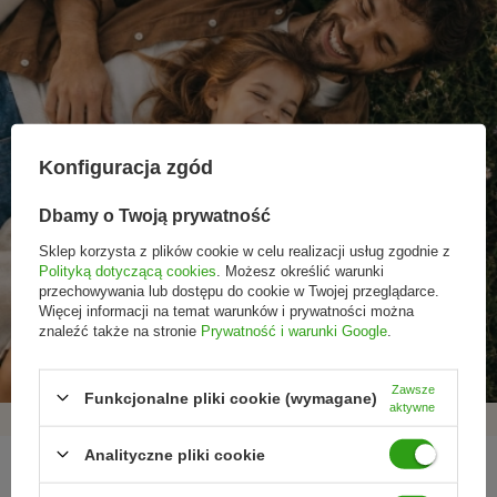
Konfiguracja zgód
Dbamy o Twoją prywatność
Sklep korzysta z plików cookie w celu realizacji usług zgodnie z
Polityką dotyczącą cookies
. Możesz określić warunki
przechowywania lub dostępu do cookie w Twojej przeglądarce.
Promocje tylko dla
Nowości przed
Rezygnacja w każdej
Więcej informacji na temat warunków i prywatności można
subskrybentów
premierą
chwili
znaleźć także na stronie
Prywatność i warunki Google
.
Zawsze
Funkcjonalne pliki cookie (wymagane)
aktywne
Analityczne pliki cookie
REGULAMINY