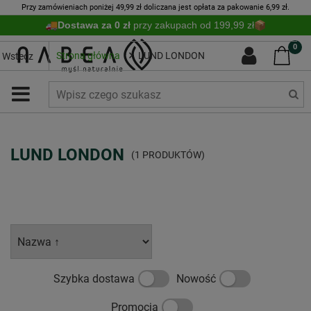
Przy zamówieniach poniżej 49,99 zł doliczana jest opłata za pakowanie 6,99 zł.
Dostawa za 0 zł
przy zakupach od 199,99 zł
0
Strona główna
LUND LONDON
Wstecz
LUND LONDON
(1 PRODUKTÓW)
Szybka dostawa
Nowość
Promocja