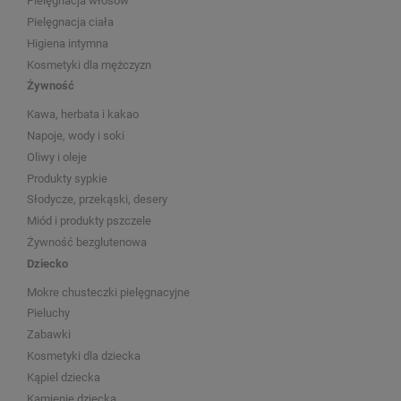
Pielęgnacja włosów
Pielęgnacja ciała
Higiena intymna
Kosmetyki dla mężczyzn
Żywność
Kawa, herbata i kakao
Napoje, wody i soki
Oliwy i oleje
Produkty sypkie
Słodycze, przekąski, desery
Miód i produkty pszczele
Żywność bezglutenowa
Dziecko
Mokre chusteczki pielęgnacyjne
Pieluchy
Zabawki
Kosmetyki dla dziecka
Kąpiel dziecka
Kamienie dziecka