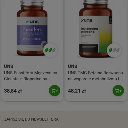
UNS
UNS
UNS Passiflora Męczennica
UNS TMG Betaina Bezwodna
Cielista + Bioperine na
na wsparcie metabolizmu i
wsparcie nastroju i snu60
zdrowia serca 60 kaps. vege
38,84 zł
48,21 zł
kaps. vege
ZAPISZ SIĘ DO NEWSLETTERA