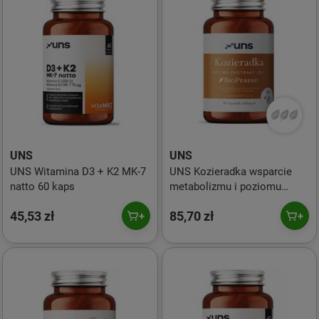
UNS
UNS
UNS Witamina D3 + K2 MK-7
UNS Kozieradka wsparcie
natto 60 kaps
metabolizmu i poziomu
cukru 90 kaps. vege
45,53 zł
85,70 zł