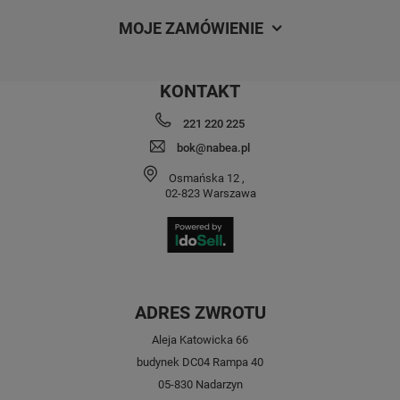
MOJE ZAMÓWIENIE
KONTAKT
221 220 225
bok@nabea.pl
Osmańska 12
,
02-823
Warszawa
ADRES ZWROTU
Aleja Katowicka 66
budynek DC04 Rampa 40
05-830 Nadarzyn