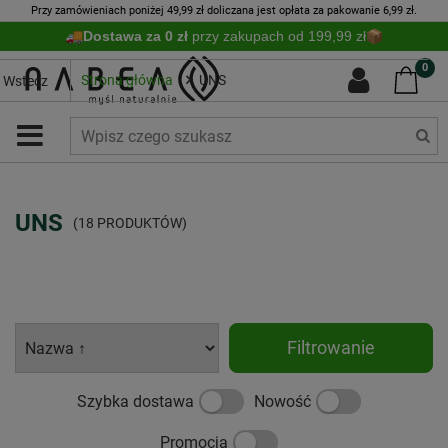
Przy zamówieniach poniżej 49,99 zł doliczana jest opłata za pakowanie 6,99 zł.
Dostawa za 0 zł
przy zakupach od 199,99 zł
0
Strona główna
UNS
Wstecz
UNS
(18 PRODUKTÓW)
Filtrowanie
Szybka dostawa
Nowość
Promocja