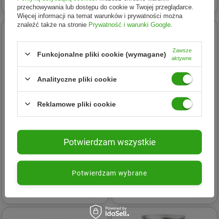
przechowywania lub dostępu do cookie w Twojej przeglądarce.
Więcej informacji na temat warunków i prywatności można
znaleźć także na stronie
Prywatność i warunki Google
.
Zawsze
Funkcjonalne pliki cookie (wymagane)
aktywne
Analityczne pliki cookie
Reklamowe pliki cookie
Potwierdzam wszystkie
UNS
UNS
UNS NAC N-acetylo-L-
UNS Mastika + Bioperine na
cysteina 150 mg
wsparcie układu
Potwierdzam wybrane
Aminokwasy 200 g
pokarmowego 60 vege kaps.
139,53 zł
61,44 zł