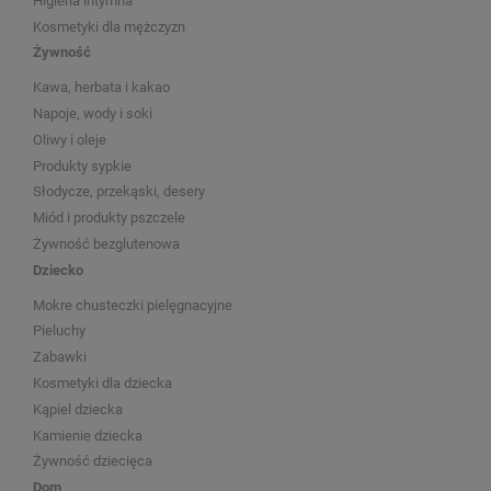
Higiena intymna
Kosmetyki dla mężczyzn
Żywność
Kawa, herbata i kakao
Napoje, wody i soki
Oliwy i oleje
Produkty sypkie
Słodycze, przekąski, desery
Miód i produkty pszczele
Żywność bezglutenowa
Dziecko
Mokre chusteczki pielęgnacyjne
Pieluchy
Zabawki
Kosmetyki dla dziecka
Kąpiel dziecka
Kamienie dziecka
Żywność dziecięca
Dom