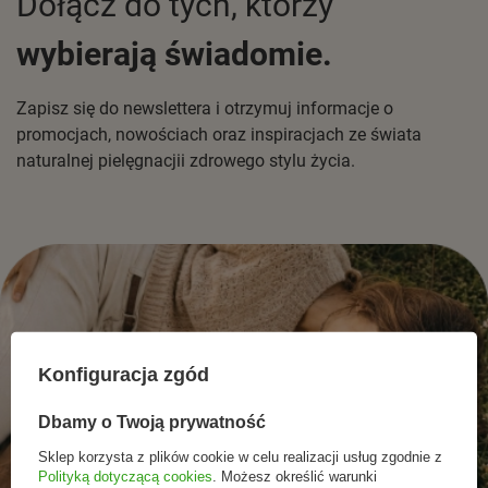
Dołącz do tych, którzy
wybierają świadomie.
Zapisz się do newslettera i otrzymuj informacje o
promocjach, nowościach oraz inspiracjach ze świata
naturalnej pielęgnacjii zdrowego stylu życia.
Konfiguracja zgód
Dbamy o Twoją prywatność
Sklep korzysta z plików cookie w celu realizacji usług zgodnie z
Polityką dotyczącą cookies
. Możesz określić warunki