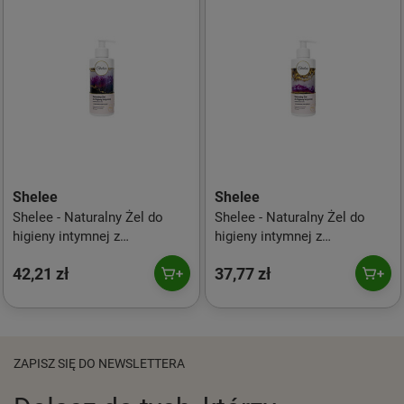
Shelee
Shelee
Shelee - Naturalny Żel do
Shelee - Naturalny Żel do
higieny intymnej z
higieny intymnej z
biofermentem intensywnie
biofermentem do codziennej
42,21 zł
37,77 zł
nawilżający 250ml
pielęgnacji 250ml
ZAPISZ SIĘ DO NEWSLETTERA