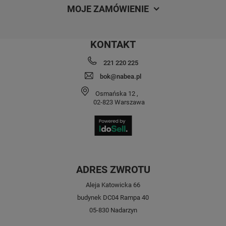
MOJE ZAMÓWIENIE
KONTAKT
221 220 225
bok@nabea.pl
Osmańska 12
,
02-823
Warszawa
ADRES ZWROTU
Aleja Katowicka 66
budynek DC04 Rampa 40
05-830 Nadarzyn