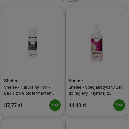
Shelee
Shelee
Shelee - Naturalny Tonik
Shelee - Specjalistyczny Żel
Basic z 6% biofermentem
do higieny intymnej z
150ml
biofermentem regeneracyjna
37,77 zł
44,43 zł
250ml