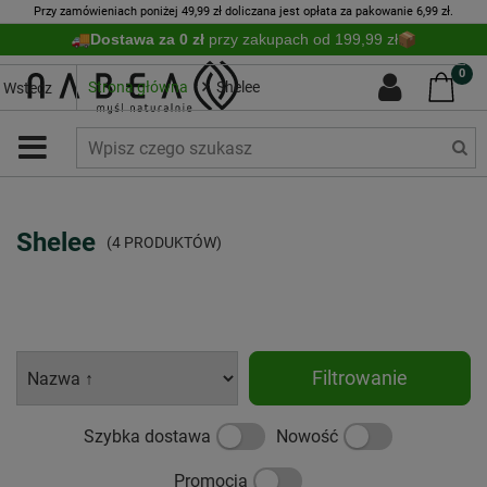
Przy zamówieniach poniżej 49,99 zł doliczana jest opłata za pakowanie 6,99 zł.
Dostawa za 0 zł
przy zakupach od 199,99 zł
0
Strona główna
Shelee
Wstecz
Shelee
(4 PRODUKTÓW)
Filtrowanie
Szybka dostawa
Nowość
Promocja