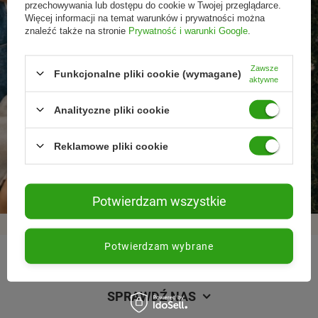
przechowywania lub dostępu do cookie w Twojej przeglądarce.
Więcej informacji na temat warunków i prywatności można
znaleźć także na stronie
Prywatność i warunki Google
.
Zawsze
Funkcjonalne pliki cookie (wymagane)
aktywne
Analityczne pliki cookie
Promocje tylko dla
Nowości przed
Rezygnacja w każdej
Reklamowe pliki cookie
subskrybentów
premierą
chwili
Potwierdzam wszystkie
Potwierdzam wybrane
REGULAMINY
SPRAWDŹ NAS