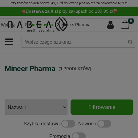
Przy zamówieniach poniżej 49,99 zł doliczana jest opłata za pakowanie 6,99 zł.
Dostawa za 0 zł
przy zakupach od 199,99 zł
0
Strona główna
Mincer Pharma
Wstecz
Mincer Pharma
(1 PRODUKTÓW)
Filtrowanie
Szybka dostawa
Nowość
Promocja