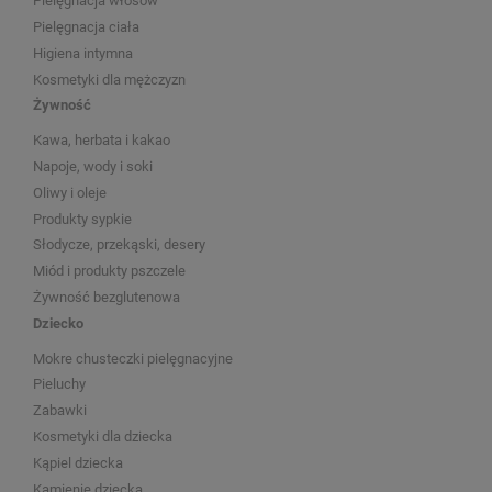
Pielęgnacja włosów
Pielęgnacja ciała
Higiena intymna
Kosmetyki dla mężczyzn
Żywność
Kawa, herbata i kakao
Napoje, wody i soki
Oliwy i oleje
Produkty sypkie
Słodycze, przekąski, desery
Miód i produkty pszczele
Żywność bezglutenowa
Dziecko
Mokre chusteczki pielęgnacyjne
Pieluchy
Zabawki
Kosmetyki dla dziecka
Kąpiel dziecka
Kamienie dziecka