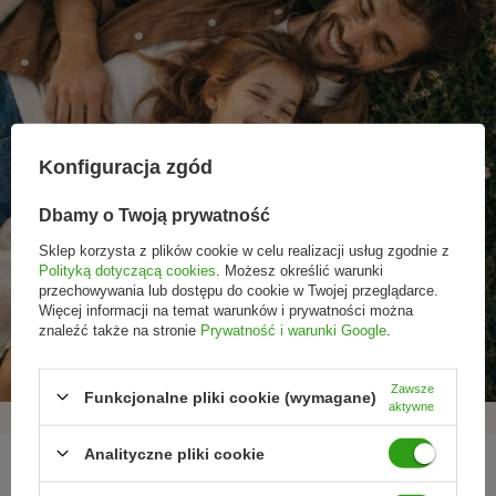
Konfiguracja zgód
Dbamy o Twoją prywatność
Sklep korzysta z plików cookie w celu realizacji usług zgodnie z
Polityką dotyczącą cookies
. Możesz określić warunki
przechowywania lub dostępu do cookie w Twojej przeglądarce.
Promocje tylko dla
Nowości przed
Rezygnacja w każdej
Więcej informacji na temat warunków i prywatności można
subskrybentów
premierą
chwili
znaleźć także na stronie
Prywatność i warunki Google
.
Zawsze
Funkcjonalne pliki cookie (wymagane)
aktywne
Analityczne pliki cookie
REGULAMINY