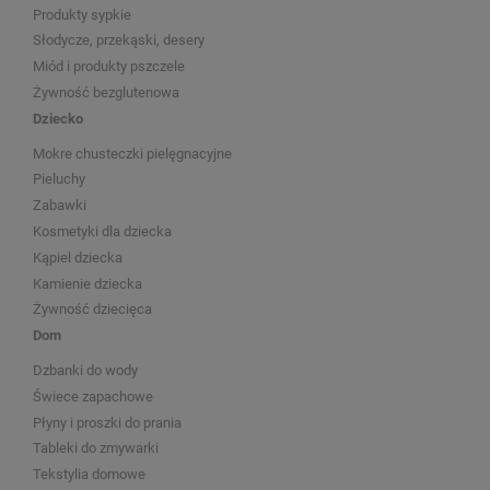
Produkty sypkie
Słodycze, przekąski, desery
Miód i produkty pszczele
Żywność bezglutenowa
Dziecko
Mokre chusteczki pielęgnacyjne
Pieluchy
Zabawki
Kosmetyki dla dziecka
Kąpiel dziecka
Kamienie dziecka
Żywność dziecięca
Dom
Dzbanki do wody
Świece zapachowe
Płyny i proszki do prania
Tableki do zmywarki
Tekstylia domowe