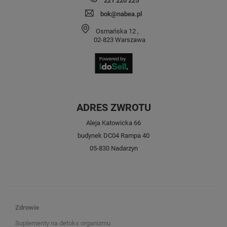
221 220 225
bok@nabea.pl
Osmańska 12
,
02-823
Warszawa
ADRES ZWROTU
Aleja Katowicka 66
budynek DC04 Rampa 40
05-830 Nadarzyn
Zdrowie
Suplementy na detoks organizmu