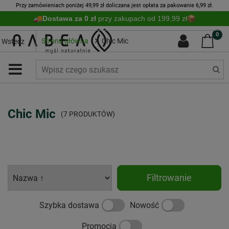
Przy zamówieniach poniżej 49,99 zł doliczana jest opłata za pakowanie 6,99 zł.
Dostawa za 0 zł
przy zakupach od 199,99 zł
0
Strona główna
Chic Mic
Wstecz
Chic Mic
(7 PRODUKTÓW)
Filtrowanie
Szybka dostawa
Nowość
Promocja