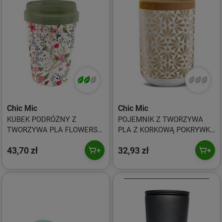
Chic Mic
Chic Mic
KUBEK PODRÓŻNY Z
POJEMNIK Z TWORZYWA
TWORZYWA PLA FLOWERS
PLA Z KORKOWĄ POKRYWKĄ
AND BIRDS 350 ml - CHIC-
GOLDEN TILES 1000 ml -
43,70 zł
32,93 zł
MIC
CHIC-MIC