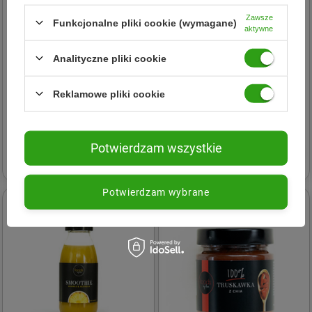
Zawsze
Funkcjonalne pliki cookie (wymagane)
aktywne
Analityczne pliki cookie
HPBA Group
HPBA Group
Reklamowe pliki cookie
Lemoniada Grejpfrut &;
Lemoniada Rabarbar &;
Rozmaryn 250 ml
Trawa cytrynowa 250 ml
Potwierdzam wszystkie
3,19 zł
3,59 zł
Potwierdzam wybrane