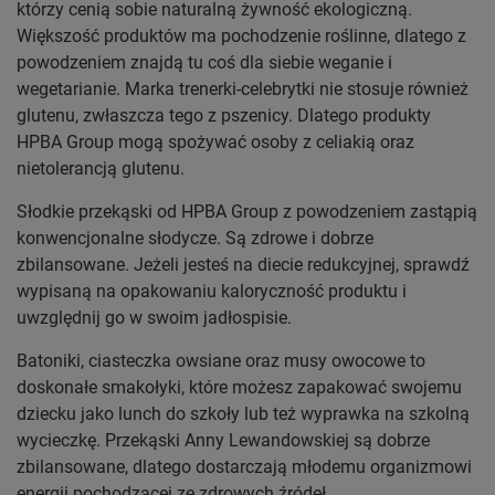
którzy cenią sobie naturalną żywność ekologiczną.
Większość produktów ma pochodzenie roślinne, dlatego z
powodzeniem znajdą tu coś dla siebie weganie i
wegetarianie. Marka trenerki-celebrytki nie stosuje również
glutenu, zwłaszcza tego z pszenicy. Dlatego produkty
HPBA Group mogą spożywać osoby z celiakią oraz
nietolerancją glutenu.
Słodkie przekąski od HPBA Group z powodzeniem zastąpią
konwencjonalne słodycze. Są zdrowe i dobrze
zbilansowane. Jeżeli jesteś na diecie redukcyjnej, sprawdź
wypisaną na opakowaniu kaloryczność produktu i
uwzględnij go w swoim jadłospisie.
Batoniki, ciasteczka owsiane oraz musy owocowe to
doskonałe smakołyki, które możesz zapakować swojemu
dziecku jako lunch do szkoły lub też wyprawka na szkolną
wycieczkę. Przekąski Anny Lewandowskiej są dobrze
zbilansowane, dlatego dostarczają młodemu organizmowi
energii pochodzącej ze zdrowych źródeł.