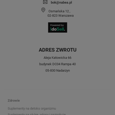
bok@nabea.pl
Osmańska 12
,
02-823
Warszawa
ADRES ZWROTU
Aleja Katowicka 66
budynek DC04 Rampa 40
05-830 Nadarzyn
Zdrowie
Suplementy na detoks organizmu
Suplementy na skórę, włosy i paznokcie