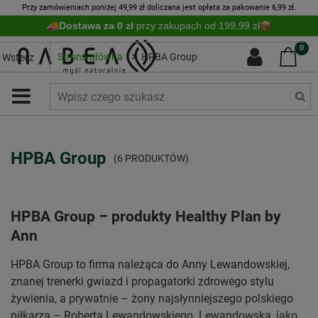
Przy zamówieniach poniżej 49,99 zł doliczana jest opłata za pakowanie 6,99 zł.
Dostawa za 0 zł
przy zakupach od 199,99 zł
0
Strona główna
HPBA Group
Wstecz
HPBA Group
(6 PRODUKTÓW)
HPBA Group – produkty Healthy Plan by
Ann
HPBA Group to firma należąca do Anny Lewandowskiej,
znanej trenerki gwiazd i propagatorki zdrowego stylu
żywienia, a prywatnie – żony najsłynniejszego polskiego
piłkarza – Roberta Lewandowskiego. Lewandowska, jako