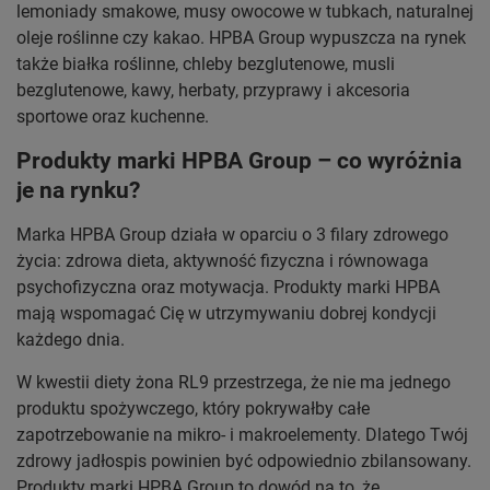
lemoniady smakowe, musy owocowe w tubkach, naturalnej
oleje roślinne czy kakao. HPBA Group wypuszcza na rynek
także białka roślinne, chleby bezglutenowe, musli
bezglutenowe, kawy, herbaty, przyprawy i akcesoria
sportowe oraz kuchenne.
Produkty marki HPBA Group – co wyróżnia
je na rynku?
Marka HPBA Group działa w oparciu o 3 filary zdrowego
życia: zdrowa dieta, aktywność fizyczna i równowaga
psychofizyczna oraz motywacja. Produkty marki HPBA
mają wspomagać Cię w utrzymywaniu dobrej kondycji
każdego dnia.
W kwestii diety żona RL9 przestrzega, że nie ma jednego
produktu spożywczego, który pokrywałby całe
zapotrzebowanie na mikro- i makroelementy. Dlatego Twój
zdrowy jadłospis powinien być odpowiednio zbilansowany.
Produkty marki HPBA Group to dowód na to, że