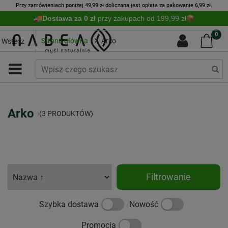
Przy zamówieniach poniżej 49,99 zł doliczana jest opłata za pakowanie 6,99 zł.
Dostawa za 0 zł
przy zakupach od 199,99 zł
0
Strona główna
Arko
Wstecz
Arko
(3 PRODUKTÓW)
Filtrowanie
Szybka dostawa
Nowość
Promocja