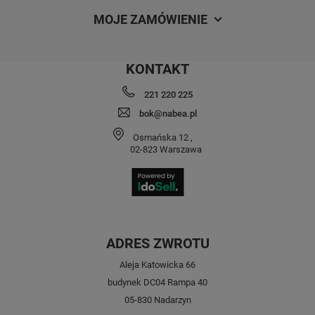
MOJE ZAMÓWIENIE
KONTAKT
221 220 225
bok@nabea.pl
Osmańska 12
,
02-823
Warszawa
ADRES ZWROTU
Aleja Katowicka 66
budynek DC04 Rampa 40
05-830 Nadarzyn