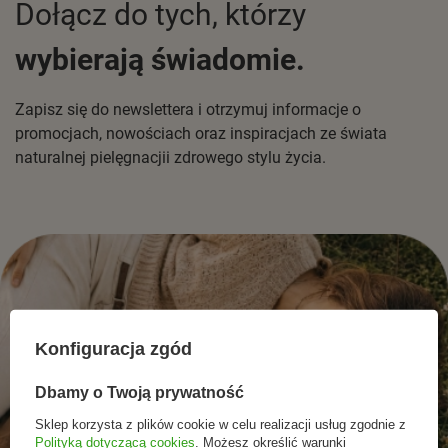
Dołącz do tych, którzy
wybierają świadomie.
Zapisz się do newslettera i otrzymuj informacje o
promocjach, nowościach oraz inspiracjach ze świata
naturalnej pielęgnacjii zdrowego stylu życia.
Konfiguracja zgód
Dbamy o Twoją prywatność
Sklep korzysta z plików cookie w celu realizacji usług zgodnie z
Polityką dotyczącą cookies
. Możesz określić warunki