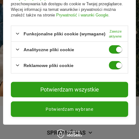
przechowywania lub dostępu do cookie w Twojej przeglądarce.
Więcej informacji na temat warunków i prywatności można
znaleźć także na stronie
Prywatność i warunki Google
.
Zawsze
Funkcjonalne pliki cookie (wymagane)
aktywne
Analityczne pliki cookie
Reklamowe pliki cookie
Promocje tylko dla
Nowości przed
Rezygnacja w każdej
subskrybentów
premierą
chwili
Potwierdzam wszystkie
Potwierdzam wybrane
REGULAMINY
SPRAWDŹ NAS