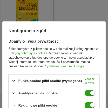
Konfiguracja zgód
Dbamy o Twoją prywatność
Sklep korzysta z plików cookie w celu realizacji usług zgodnie z
ME GUSTO (krówki
Polityką dotyczącą cookies
. Możesz określić warunki
wegańskie, kremy, przek
przechowywania lub dostępu do cookie w Twojej przeglądarce.
CZEKOLADA SŁODZONA
Więcej informacji na temat warunków i prywatności można
znaleźć także na stronie
Prywatność i warunki Google
.
DAKTYLAMI Z ORZECHAMI
LASKOWYMI
16,99 zł
BEZGLUTENOWA BIO 100 g -
Zawsze
Funkcjonalne pliki cookie (wymagane)
ME GUSTO (SUPER FUDGIO)
aktywne
Analityczne pliki cookie
ZAPISZ SIĘ DO NEWSLETTERA
Reklamowe pliki cookie