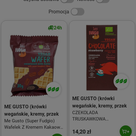
Promocja
24h
ME GUSTO (krówki
wegańskie, kremy, przek
ME GUSTO (krówki
CZEKOLADA
wegańskie, kremy, przek
TRUSKAWKOWA
Me Gusto (Super Fudgio)
BEZGLUTENOWA BIO 80 g -
Wafelek Z Kremem Kakaowo
14,20 zł
ME GUSTO (SUPER FUDGIO)
- Orzechowym Słodzony