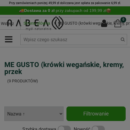
Przy zamówieniach poniżej 49,99 zł doliczana jest opłata za pakowanie 6,99 zł.
Dostawa za 0 zł
przy zakupach od 199,99 zł
0
Strona główna
ME GUSTO (krówki wegańskie, kremy, pr
Wstecz
ME GUSTO (krówki wegańskie, kremy,
przek
(9 PRODUKTÓW)
Filtrowanie
Szybka dostawa
Nowość