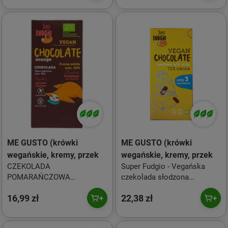
ME GUSTO (krówki
ME GUSTO (krówki
wegańskie, kremy, przek
wegańskie, kremy, przek
CZEKOLADA
Super Fudgio - Vegańska
POMARAŃCZOWA
czekolada słodzona
BEZGLUTENOWA BIO 80 g -
daktylami z 71% kakao, bio,
16,99 zł
22,38 zł
ME GUSTO (SUPER FUDGIO)
bez glutenu - 80 g