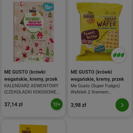
ME GUSTO (krówki
ME GUSTO (krówki
wegańskie, kremy, przek
wegańskie, kremy, przek
KALENDARZ ADWENTOWY
Me Gusto (Super Fudgio)
(CZEKOLADKI KOKOSOWE
Wafelek Z Kremem
BEZ DODATKU CUKRU
Arachidowym I Solą Bez
37,14 zł
BEZGLUTENOWE) BIO 100 g -
Dodatku Cukru Bio 30g
3,98 zł
ME GUSTO (SUPER FUDGIO)
(PRODUKT SEZONOWY)