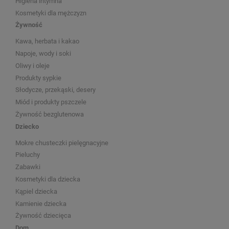
Higiena intymna
Kosmetyki dla mężczyzn
Żywność
Kawa, herbata i kakao
Napoje, wody i soki
Oliwy i oleje
Produkty sypkie
Słodycze, przekąski, desery
Miód i produkty pszczele
Żywność bezglutenowa
Dziecko
Mokre chusteczki pielęgnacyjne
Pieluchy
Zabawki
Kosmetyki dla dziecka
Kąpiel dziecka
Kamienie dziecka
Żywność dziecięca
Dom