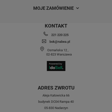
MOJE ZAMÓWIENIE
KONTAKT
221 220 225
bok@nabea.pl
Osmańska 12
,
02-823
Warszawa
ADRES ZWROTU
Aleja Katowicka 66
budynek DC04 Rampa 40
05-830 Nadarzyn