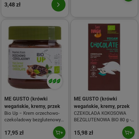
Daktylami Bio 30g
3,48 zł
ME GUSTO (krówki
ME GUSTO (krówki
wegańskie, kremy, przek
wegańskie, kremy, przek
Bio Up − Krem orzechowo-
CZEKOLADA KOKOSOWA
czekoladowy bezglutenowy
BEZGLUTENOWA BIO 80 g -
BIO − 190 g
ME GUSTO (SUPER FUDGIO)
17,95 zł
15,98 zł