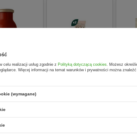
ość
w celu realizacji usług zgodnie z
Polityką dotyczącą cookies
. Możesz określi
eglądarce. Więcej informacji na temat warunków i prywatności można znaleźć
O
GRANORO
GRANO
cookie (wymagane)
 pomidorowa BIO
Zestaw Granoro Makaron
Makaron 
pełnoziarnisty BIO 6x 500g
kie
6,69 zł
36,38 zł
Do koszyka
Do koszyka
kie