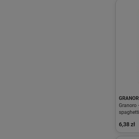
GRANOR
Granoro 
spaghetti
BIO − 50
6,38 zł