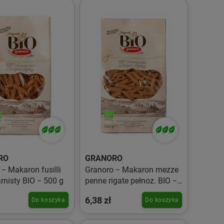
RO
GRANORO
− Makaron fusilli
Granoro − Makaron mezze
rnisty BIO − 500 g
penne rigate pełnoz. BIO −
500 g
6,38 zł
Do koszyka
Do koszyka