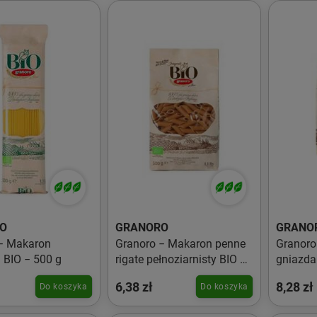
O
GRANORO
GRANO
− Makaron
Granoro − Makaron penne
Granoro
i BIO − 500 g
rigate pełnoziarnisty BIO −
gniazda
500 g
− 500 g
6,38 zł
8,28 zł
Do koszyka
Do koszyka