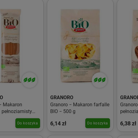
O
GRANORO
GRANO
− Makaron
Granoro − Makaron farfalle
Granoro 
 pełnoziarnisty
BIO − 500 g
pełnozia
0 g
6,14 zł
6,38 zł
Do koszyka
Do koszyka