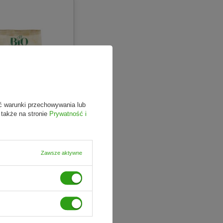
ć warunki przechowywania lub
 także na stronie
Prywatność i
RO
Zawsze aktywne
fusilli BIO 500 g
Do koszyka