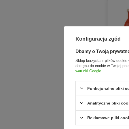
Konfiguracja zgód
Dbamy o Twoją prywatn
Sklep korzysta z plików cookie 
dostępu do cookie w Twojej prz
warunki Google
.
GRANOR
Funkcjonalne pliki 
Passata
700 g
Analityczne pliki coo
10,48 zł
Reklamowe pliki coo