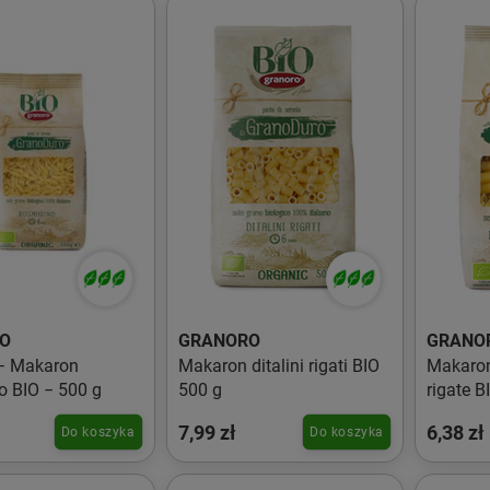
O
GRANORO
GRANO
− Makaron
Makaron ditalini rigati BIO
Makaro
o BIO − 500 g
500 g
rigate B
7,99 zł
6,38 zł
Do koszyka
Do koszyka