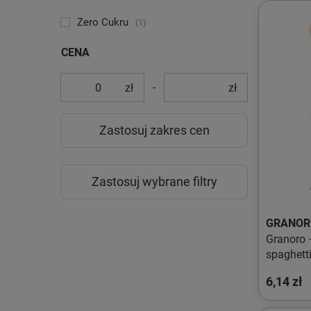
Zero Cukru
1
CENA
-
zł
zł
Zastosuj zakres cen
Zastosuj wybrane filtry
GRANOR
Granoro 
spaghett
6,14 zł