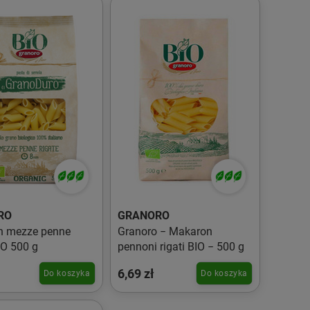
RO
GRANORO
n mezze penne
Granoro − Makaron
IO 500 g
pennoni rigati BIO − 500 g
6,69 zł
Do koszyka
Do koszyka