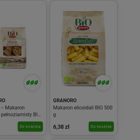
RO
GRANORO
 − Makaron
Makaron elicoidali BIO 500
 pełnoziarnisty BIO
g
6,38 zł
Do koszyka
Do koszyka