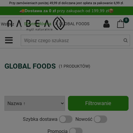
Przy zamówieniach poniżej 49,99 zł doliczana jest opłata za pakowanie 6,99 zł.
Dostawa za 0 zł
przy zakupach od 199,99 zł
0
Strona główna
GLOBAL FOODS
Wstecz
GLOBAL FOODS
(1 PRODUKTÓW)
Filtrowanie
Szybka dostawa
Nowość
Promocja