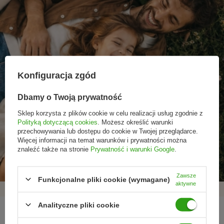
Konfiguracja zgód
Dbamy o Twoją prywatność
Sklep korzysta z plików cookie w celu realizacji usług zgodnie z
Polityką dotyczącą cookies
. Możesz określić warunki
przechowywania lub dostępu do cookie w Twojej przeglądarce.
Promocje tylko dla
Nowości przed
Rezygnacja w każdej
Więcej informacji na temat warunków i prywatności można
subskrybentów
premierą
chwili
znaleźć także na stronie
Prywatność i warunki Google
.
Zawsze
Funkcjonalne pliki cookie (wymagane)
aktywne
Analityczne pliki cookie
REGULAMINY