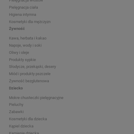
Pielęgnacja włosów
Pielęgnacja ciała
Higiena intymna
Kosmetyki dla mężczyzn
Żywność
Kawa, herbata i kakao
Napoje, wody i soki
Oliwy i oleje
Produkty sypkie
Słodycze, przekąski, desery
Miód i produkty pszczele
Żywność bezglutenowa
Dziecko
Mokre chusteczki pielęgnacyjne
Pieluchy
Zabawki
Kosmetyki dla dziecka
Kąpiel dziecka
Kamienie dziecka