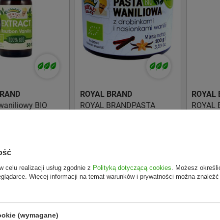
BRAND
ROYAL BRAND
ROYAL 
 waniliowy BIO
ROYAL BRANDPASTA
ROYAL 
YAL BRAND
WANILIOWA BIO 100 g
Z PĄCZ
KROPLA
45,58 zł
44,99 z
Do koszyka
Do koszyka
ość
w celu realizacji usług zgodnie z
Polityką dotyczącą cookies
. Możesz określi
eglądarce. Więcej informacji na temat warunków i prywatności można znaleźć
cookie (wymagane)