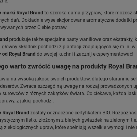
czne.
y marki Royal Brand
to szeroka gama przypraw, które możesz s
nych dań. Dokładnie wyselekcjonowane aromatyczne dodatki p
owywanych przez Ciebie potraw.
rand
produkuje także specjalne pasty waniliowe oraz ekstrakty, k
ch główny składnik pochodzi z plantacji znajdujących się m.in
y od Royal Brand
do swojej kuchni i zacznij eksperymentować!
ego warto zwrócić uwagę na produkty Royal Bra
awia na wysoką jakość swoich produktów, dlatego starannie selek
 deserów. Zwraca szczególną uwagę na rodzaj prowadzonych upr
 surowców z różnych zakątków świata. Co ciekawe, każda laska
uprawy, z jakiej pochodzi.
y Royal Brand
zostały odznaczone certyfikatem BIO. Rozpozna
rystycznym listku złożonym z białych gwiazdek na zielonym tle
 z ekologicznych upraw, które spełniają wszelkie wymogi i ni