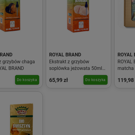
BRAND
ROYAL BRAND
ROYAL 
 z grzybów chaga
Ekstrakt z grzybów
ROYAL 
YAL BRAND
soplówka jeżowata 50ml
matcha 
ROYAL BRAND
mieszad
65,99 zł
119,98 
Do koszyka
Do koszyka