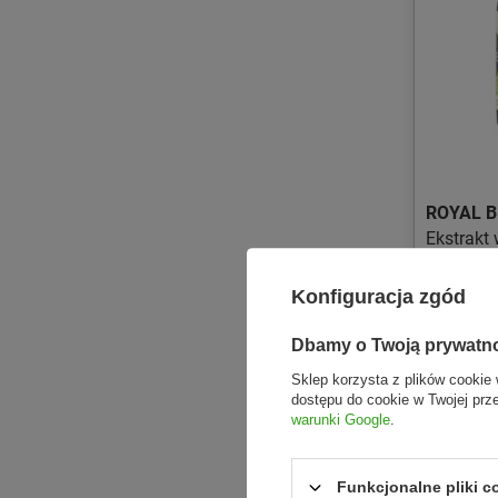
ROYAL 
Ekstrakt
50ml RO
Konfiguracja zgód
40,23 zł
Dbamy o Twoją prywatn
Sklep korzysta z plików cookie 
dostępu do cookie w Twojej prz
warunki Google
.
Funkcjonalne pliki 