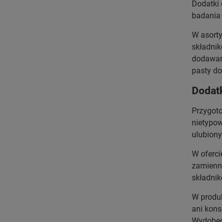
Dodatki 
badania 
W asort
składnik
dodawani
pasty do
Dodatk
Przygoto
nietypow
ulubion
W oferci
zamienni
składni
W produk
ani kons
Wydobędz