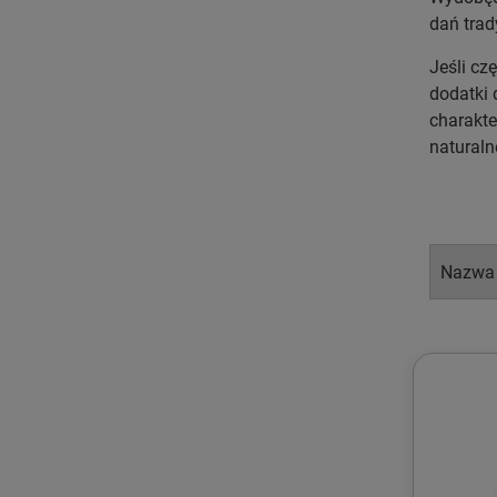
dań trad
Jeśli cz
dodatki 
charakte
naturaln