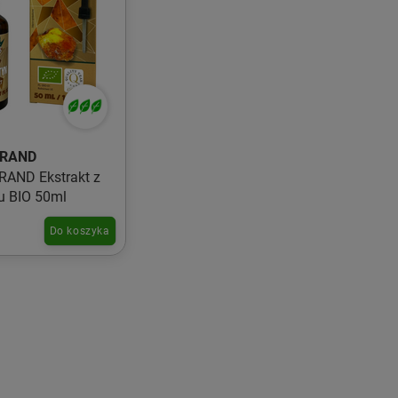
BRAND
AND Ekstrakt z
u BIO 50ml
Do koszyka