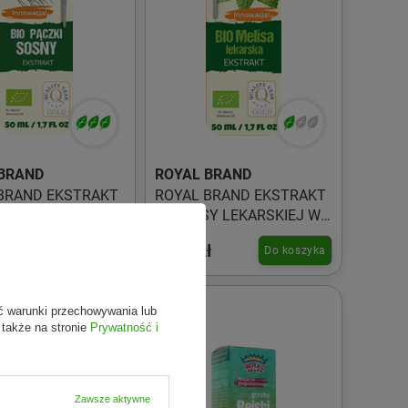
BRAND
ROYAL BRAND
BRAND EKSTRAKT
ROYAL BRAND EKSTRAKT
KÓW SOSNY W
Z MELISY LEKARSKIEJ W
CH BIO 50 ml
KROPLACH BIO 50 ml
ł
39,98 zł
Do koszyka
Do koszyka
ć warunki przechowywania lub
 także na stronie
Prywatność i
Zawsze aktywne