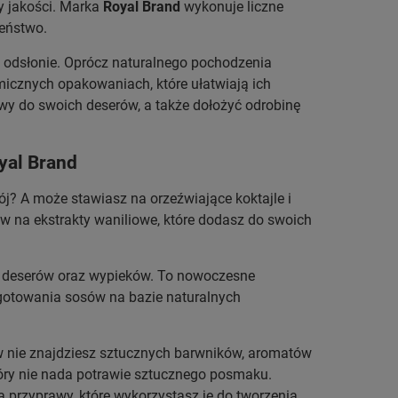
ty jakości. Marka
Royal Brand
wykonuje liczne
zeństwo.
odsłonie. Oprócz naturalnego pochodzenia
micznych opakowaniach, które ułatwiają ich
wy do swoich deserów, a także dołożyć odrobinę
yal Brand
ój? A może stawiasz na orzeźwiające koktajle i
w na ekstrakty waniliowe, które dodasz do swoich
ie deserów oraz wypieków. To nowoczesne
zygotowania sosów na bazie naturalnych
w nie znajdziesz sztucznych barwników, aromatów
óry nie nada potrawie sztucznego posmaku.
ą przyprawy, które wykorzystasz je do tworzenia