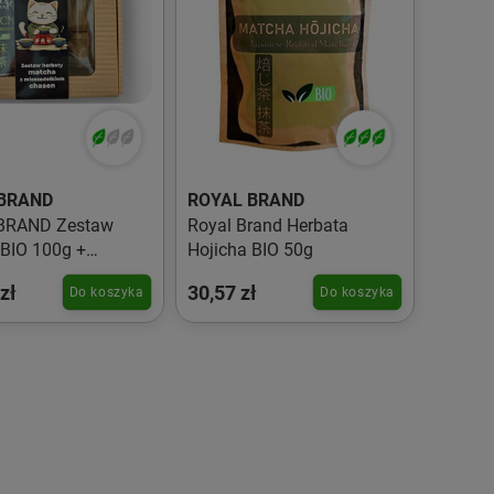
BRAND
ROYAL BRAND
BRAND Zestaw
Royal Brand Herbata
BIO 100g +
Hojicha BIO 50g
ełko chasen
zł
30,57 zł
Do koszyka
Do koszyka