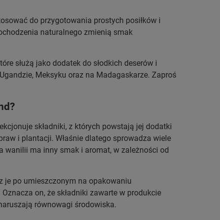
tosować do przygotowania prostych posiłków i
ochodzenia naturalnego zmienią smak
tóre służą jako dodatek do słodkich deserów i
. w Ugandzie, Meksyku oraz na Madagaskarze. Zaproś
nd?
cjonuje składniki, z których powstają jej dodatki
aw i plantacji. Właśnie dlatego sprowadza wiele
 wanilii ma inny smak i aromat, w zależności od
sz je po umieszczonym na opakowaniu
. Oznacza on, że składniki zawarte w produkcie
e naruszają równowagi środowiska.