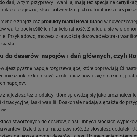
do dań, w tym przyprawy i wanilia, mają też specjalne certyfika
mikrobiologiczne, które potwierdzają ich naturalność i bezpiec
ymencie znajdziesz
produkty marki Royal Brand
w nowoczesnej 
ów warto podkreślić ich funkcjonalność. Znajdują się w ergono
e. Przykładowo, możesz z łatwością dozować ekstrakt wanilio
 ciasta.
i do deserów, napojów i dań głównych, czyli Ro
wujesz pyszne napoje rozgrzewające, które poprawiają Ci nastr
e mieszanki składników? Jeśli lubisz bawić się smakiem, posta
ych napojów.
e znajdziesz też produkty, które sprawdzą się jako urozmaicen
ki tradycyjnej laski wanilii. Doskonale nadają się także do pr
ków.
tach stworzonych do deserów, ciast i innych słodkich wypiekó
erwantów. Dzięki temu masz pewność, że stosujesz dodatek, kt
iesz najlepszy aromat deserów i ciast. Uzupełnieniem oferty s