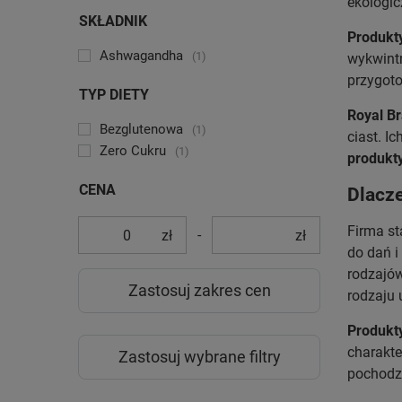
ekologi
SKŁADNIK
Produkt
Ashwagandha
1
wykwint
przygot
TYP DIETY
Royal B
Bezglutenowa
1
ciast. I
Zero Cukru
1
produkt
CENA
Dlacz
Firma st
-
zł
zł
do dań i
rodzajów
Zastosuj zakres cen
rodzaju 
Produkt
charakte
Zastosuj wybrane filtry
pochodzą