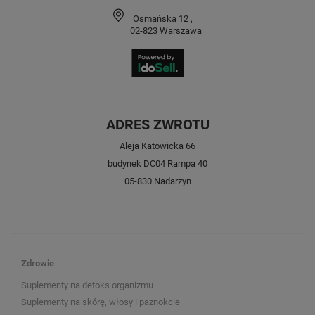
Osmańska 12
,
02-823
Warszawa
ADRES ZWROTU
Aleja Katowicka 66
budynek DC04 Rampa 40
05-830 Nadarzyn
Zdrowie
Suplementy na detoks organizmu
Suplementy na skórę, włosy i paznokcie