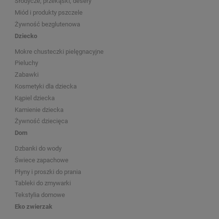
Słodycze, przekąski, desery
Miód i produkty pszczele
Żywność bezglutenowa
Dziecko
Mokre chusteczki pielęgnacyjne
Pieluchy
Zabawki
Kosmetyki dla dziecka
Kąpiel dziecka
Kamienie dziecka
Żywność dziecięca
Dom
Dzbanki do wody
Świece zapachowe
Płyny i proszki do prania
Tableki do zmywarki
Tekstylia domowe
Eko zwierzak