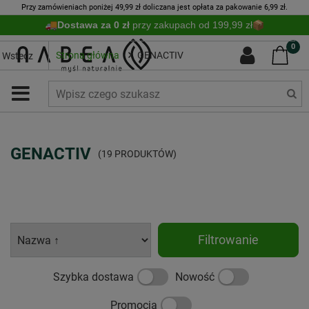
Przy zamówieniach poniżej 49,99 zł doliczana jest opłata za pakowanie 6,99 zł.
Dostawa za 0 zł
przy zakupach od 199,99 zł
0
Strona główna
GENACTIV
Wstecz
GENACTIV
(19 PRODUKTÓW)
Filtrowanie
Szybka dostawa
Nowość
Promocja