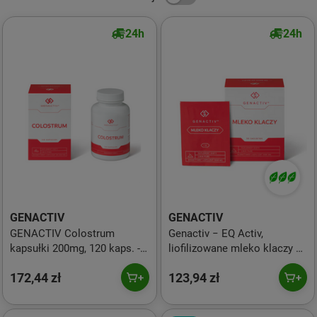
24h
24h
GENACTIV
GENACTIV
GENACTIV Colostrum
Genactiv − EQ Activ,
kapsułki 200mg, 120 kaps. -
liofilizowane mleko klaczy −
bioaktywny liofilizat 2h
30 sasz.
172,44 zł
123,94 zł