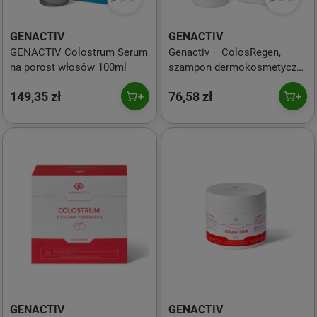
GENACTIV
GENACTIV
GENACTIV Colostrum Serum
Genactiv − ColosRegen,
na porost włosów 100ml
szampon dermokosmetyczny
przeciw wypadaniu włosów −
149,35 zł
76,58 zł
150 ml
GENACTIV
GENACTIV