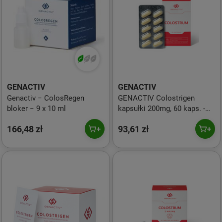
GENACTIV
GENACTIV
Genactiv − ColosRegen
GENACTIV Colostrigen
bloker − 9 x 10 ml
kapsułki 200mg, 60 kaps. -
bioaktywne Colostrum
166,48 zł
93,61 zł
Bovinum 2h