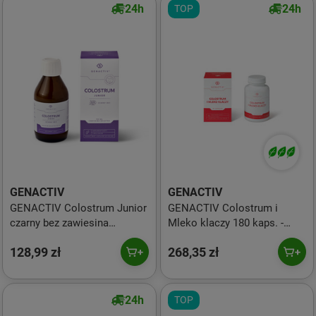
24h
24h
TOP
GENACTIV
GENACTIV
GENACTIV Colostrum Junior
GENACTIV Colostrum i
czarny bez zawiesina
Mleko klaczy 180 kaps. -
doustna 150ml - bioaktywny
bioaktywny liofilizat 2h
128,99 zł
268,35 zł
liofilizat 2h 500mg
24h
TOP