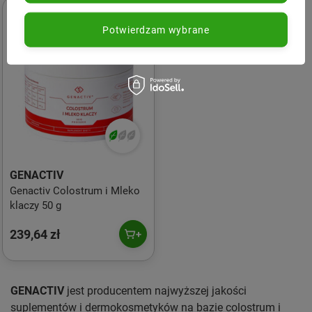
Potwierdzam wybrane
GENACTIV
Genactiv Colostrum i Mleko
klaczy 50 g
239,64 zł
GENACTIV
jest producentem najwyższej jakości
suplementów i dermokosmetyków na bazie colostrum i