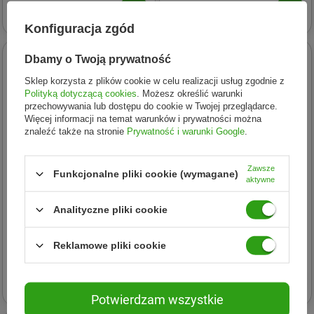
111,83 zł
116,59 zł
liofilizat 2h
bioaktywny liofilizat 2h
Konfiguracja zgód
Dbamy o Twoją prywatność
Sklep korzysta z plików cookie w celu realizacji usług zgodnie z
Polityką dotyczącą cookies
. Możesz określić warunki
przechowywania lub dostępu do cookie w Twojej przeglądarce.
Więcej informacji na temat warunków i prywatności można
znaleźć także na stronie
Prywatność i warunki Google
.
Zawsze
Funkcjonalne pliki cookie (wymagane)
aktywne
Analityczne pliki cookie
GENACTIV
GENACTIV
GENACTIV Maska z
Genactiv Fiberbiom
Reklamowe pliki cookie
Colostrum do skóry głowy i
Arabinogalaktan +
włosów 250ml
Colostrum saszetki 6 g x 15
203,59 zł
150,30 zł
saszetek
Potwierdzam wszystkie