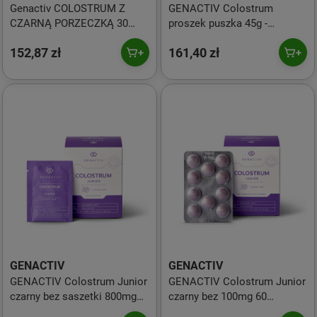
Genactiv COLOSTRUM Z
GENACTIV Colostrum
CZARNĄ PORZECZKĄ 30
proszek puszka 45g -
SASZETEK 90 g
bioaktywny liofilizat 2h
152,87 zł
161,40 zł
GENACTIV
GENACTIV
GENACTIV Colostrum Junior
GENACTIV Colostrum Junior
czarny bez saszetki 800mg
czarny bez 100mg 60
30 sasz. - bioaktywny
tabletek do ssania -