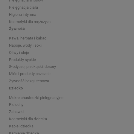
Pielęgnacja włosów
Pielęgnacja ciała
Higiena intymna
Kosmetyki dla mężczyzn
Żywność
Kawa, herbata i kakao
Napoje, wody i soki
Oliwy i oleje
Produkty sypkie
Słodycze, przekąski, desery
Miód i produkty pszczele
Żywność bezglutenowa
Dziecko
Mokre chusteczki pielęgnacyjne
Pieluchy
Zabawki
Kosmetyki dla dziecka
Kąpiel dziecka
Kamienie dziecka