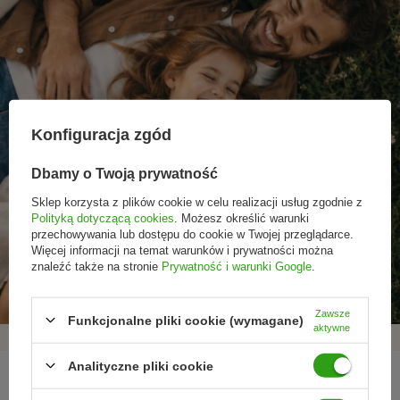
Konfiguracja zgód
Dbamy o Twoją prywatność
Sklep korzysta z plików cookie w celu realizacji usług zgodnie z
Polityką dotyczącą cookies
. Możesz określić warunki
przechowywania lub dostępu do cookie w Twojej przeglądarce.
Promocje tylko dla
Nowości przed
Rezygnacja w każdej
Więcej informacji na temat warunków i prywatności można
subskrybentów
premierą
chwili
znaleźć także na stronie
Prywatność i warunki Google
.
Zawsze
Funkcjonalne pliki cookie (wymagane)
aktywne
Analityczne pliki cookie
REGULAMINY