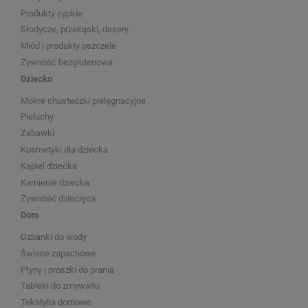
Produkty sypkie
Słodycze, przekąski, desery
Miód i produkty pszczele
Żywność bezglutenowa
Dziecko
Mokre chusteczki pielęgnacyjne
Pieluchy
Zabawki
Kosmetyki dla dziecka
Kąpiel dziecka
Kamienie dziecka
Żywność dziecięca
Dom
Dzbanki do wody
Świece zapachowe
Płyny i proszki do prania
Tableki do zmywarki
Tekstylia domowe