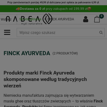
Przy zamówieniach poniżej 49,99 zł doliczana jest opłata za pakowanie 6,99 zł.
Dostawa za 0 zł
przy zakupach od 199,99 zł
0
Strona główna
FINCK AYURVEDA
Wstecz
FINCK AYURVEDA
(2 PRODUKTÓW)
Produkty marki Finck Ayurveda
skomponowane według tradycyjnych
wierzeń
Niemiecka manufaktura zajmująca się wytwarzaniem
masła ghee oraz tłuszczów zwierzęcych – to właśnie
Finck
Ayurveda. Produkty
tej firmy inspirowane są, jak sama