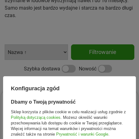
trzymane w lodówce wytrzymają nawet i do 16 miesięcy.
Samo masło jest bardzo wydajne i starcza na bardzo długi
czas.
Filtrowanie
Szybka dostawa
Nowość
Promocja
Konfiguracja zgód
Dbamy o Twoją prywatność
Sklep korzysta z plików cookie w celu realizacji usług zgodnie z
Polityką dotyczącą cookies
. Możesz określić warunki
przechowywania lub dostępu do cookie w Twojej przeglądarce.
Więcej informacji na temat warunków i prywatności można
znaleźć także na stronie
Prywatność i warunki Google
.