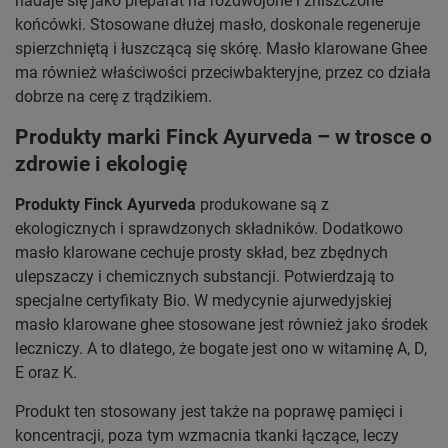
nadaje się jako preparat na rozdwojone i zniszczone
końcówki. Stosowane dłużej masło, doskonale regeneruje
spierzchniętą i łuszczącą się skórę. Masło klarowane Ghee
ma również właściwości przeciwbakteryjne, przez co działa
dobrze na cerę z trądzikiem.
Produkty marki Finck Ayurveda – w trosce o
zdrowie i ekologię
Produkty Finck Ayurveda
produkowane są z
ekologicznych i sprawdzonych składników. Dodatkowo
masło klarowane cechuje prosty skład, bez zbędnych
ulepszaczy i chemicznych substancji. Potwierdzają to
specjalne certyfikaty Bio. W medycynie ajurwedyjskiej
masło klarowane ghee stosowane jest również jako środek
leczniczy. A to dlatego, że bogate jest ono w witaminę A, D,
E oraz K.
Produkt ten stosowany jest także na poprawę pamięci i
koncentracji, poza tym wzmacnia tkanki łączące, leczy