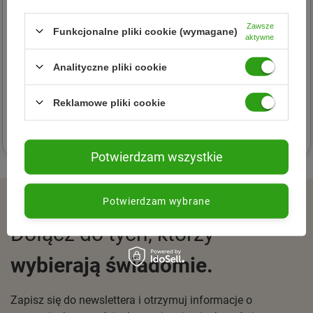
Zawsze
Funkcjonalne pliki cookie (wymagane)
aktywne
Analityczne pliki cookie
FINCK AYURVEDA
FINCK AYURVEDA
Finck Ayurveda − Ghee,
FINCK AYURVEDA Masło
masło klarowane Bio − 220 g
klarowane (Ghee) BIO 480g
Reklamowe pliki cookie
35,61 zł
72,08 zł
Potwierdzam wszystkie
ZAPISZ SIĘ DO NEWSLETTERA
Potwierdzam wybrane
Dołącz do tych, którzy
wybierają świadomie.
Zapisz się do newslettera i otrzymuj informacje o