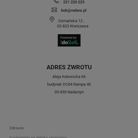
221 220 225
bok@nabea.pl
Osmańska 12
,
02-823
Warszawa
ADRES ZWROTU
Aleja Katowicka 66
budynek DC04 Rampa 40
05-830 Nadarzyn
Zdrowie
Suplementy na detoks organizmu