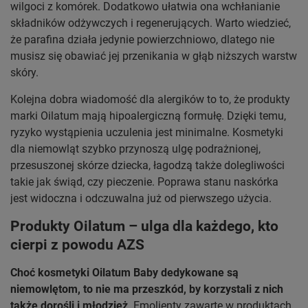
wilgoci z komórek. Dodatkowo ułatwia ona wchłanianie
składników odżywczych i regenerujących. Warto wiedzieć,
że parafina działa jedynie powierzchniowo, dlatego nie
musisz się obawiać jej przenikania w głąb niższych warstw
skóry.
Kolejna dobra wiadomość dla alergików to to, że produkty
marki Oilatum mają hipoalergiczną formułę. Dzięki temu,
ryzyko wystąpienia uczulenia jest minimalne. Kosmetyki
dla niemowląt szybko przynoszą ulgę podrażnionej,
przesuszonej skórze dziecka, łagodzą także dolegliwości
takie jak świąd, czy pieczenie. Poprawa stanu naskórka
jest widoczna i odczuwalna już od pierwszego użycia.
Produkty Oilatum – ulga dla każdego, kto
cierpi z powodu AZS
Choć kosmetyki Oilatum
Baby dedykowane są
niemowlętom, to nie ma przeszkód, by korzystali z nich
także dorośli i młodzież
. Emolienty zawarte w produktach