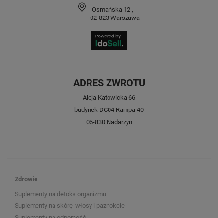
Osmańska 12
,
02-823
Warszawa
ADRES ZWROTU
Aleja Katowicka 66
budynek DC04 Rampa 40
05-830 Nadarzyn
Zdrowie
Suplementy na detoks organizmu
Suplementy na skórę, włosy i paznokcie
Suplementy na odporność