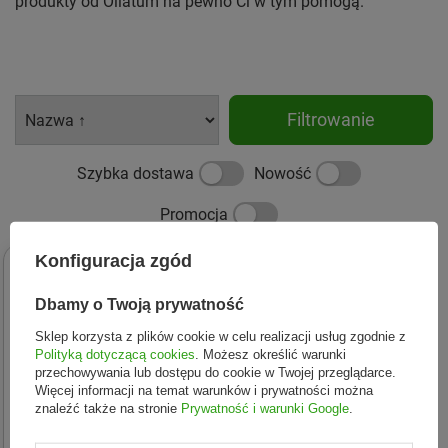
produkty od Oilatum na pewno Ci w tym pomogą.
Filtrowanie
Szybka dostawa
Nowość
Promocja
Konfiguracja zgód
Dbamy o Twoją prywatność
Sklep korzysta z plików cookie w celu realizacji usług zgodnie z
Polityką dotyczącą cookies
. Możesz określić warunki
przechowywania lub dostępu do cookie w Twojej przeglądarce.
Więcej informacji na temat warunków i prywatności można
znaleźć także na stronie
Prywatność i warunki Google
.