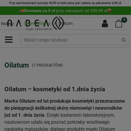
Przy zamówieniach poniżej 49,99 zł doliczana jest opłata za pakowanie 6,99 zł.
Dostawa za 0 zł
przy zakupach od 199,99 zł
0
Strona główna
Oilatum
Wstecz
Oilatum
(1 PRODUKTÓW)
Oilatum – kosmetyki od 1.dnia życia
Marka Oilatum
od lat produkuje kosmetyki przeznaczone
do pielęgnacji delikatnej skóry niemowląt i noworodków
już od 1. dnia życia
. Dzięki badaniom laboratoryjnym,
naukowcom udało się poznać potrzeby wrażliwego
naskórka maluszków, dlatego produkty marki Oilatum