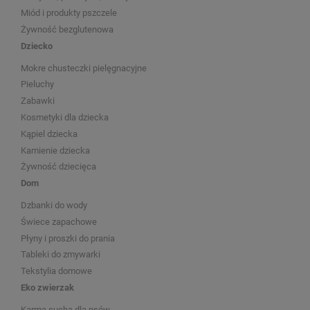
Miód i produkty pszczele
Żywność bezglutenowa
Dziecko
Mokre chusteczki pielęgnacyjne
Pieluchy
Zabawki
Kosmetyki dla dziecka
Kąpiel dziecka
Kamienie dziecka
Żywność dziecięca
Dom
Dzbanki do wody
Świece zapachowe
Płyny i proszki do prania
Tableki do zmywarki
Tekstylia domowe
Eko zwierzak
Karma sucha dla psów