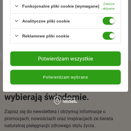
Zawsze
Funkcjonalne pliki cookie (wymagane)
aktywne
Oilatum
Analityczne pliki cookie
Żel do mycia głowy i ciała
dla dzieci 400 ml
Reklamowe pliki cookie
41,84 zł
Potwierdzam wszystkie
ZAPISZ SIĘ DO NEWSLETTERA
Potwierdzam wybrane
Dołącz do tych, którzy
wybierają świadomie.
Zapisz się do newslettera i otrzymuj informacje o
promocjach, nowościach oraz inspiracjach ze świata
naturalnej pielęgnacjii zdrowego stylu życia.