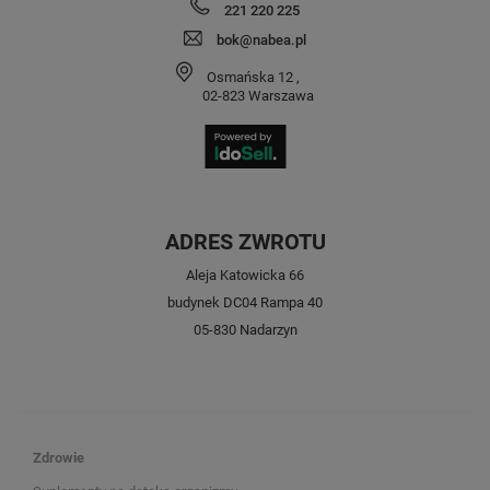
221 220 225
bok@nabea.pl
Osmańska 12
,
02-823
Warszawa
ADRES ZWROTU
Aleja Katowicka 66
budynek DC04 Rampa 40
05-830 Nadarzyn
Zdrowie