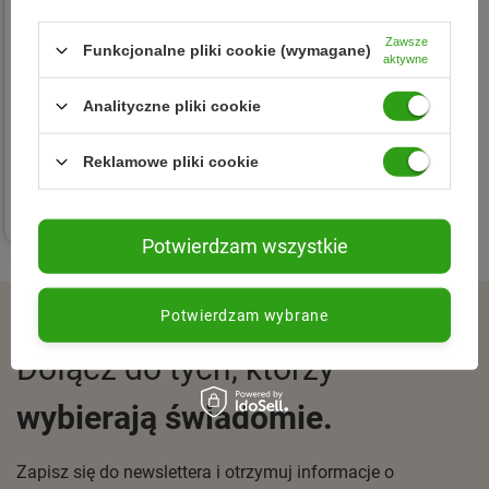
Zawsze
Funkcjonalne pliki cookie (wymagane)
aktywne
Analityczne pliki cookie
HealthLabs
Solve On serum redukujące
przebarwienia 30ml
Reklamowe pliki cookie
142,75 zł
Potwierdzam wszystkie
ZAPISZ SIĘ DO NEWSLETTERA
Potwierdzam wybrane
Dołącz do tych, którzy
wybierają świadomie.
Zapisz się do newslettera i otrzymuj informacje o