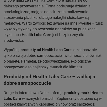
w pojemniki ze szkła i kartony, które nadają się do
dalszego przetwarzania. Firma podejmuje działania
proekologiczne, mające na celu zminimalizowanie
stosowania plastiku, dlatego nakrętki słoiczków są
metalowe. Warto zwrócić też uwagę na inne kwestie – tusz
wykorzystywany do tworzenia nadruków na pudełkach i
etykietach
Health Labs Care
jest bezpieczny dla
środowiska.
Wypróbuj
produkty od Health Labs Care
, a zadbasz nie
tylko o swoje dobre samopoczucie i witalność, ale również
o planetę. Pamiętaj, że odpowiedzialne, ekologiczne
postępowanie to najlepszy ratunek dla klimatu.
Produkty od Health Labs Care – zadbaj o
dobre samopoczucie
Drogeria internetowa Nabea oferuje
produkty marki Health
Labs Care
w różnych formach. Suplementy dostępne są w
postaci klasycznych kapsułek, płynów oraz saszetek z