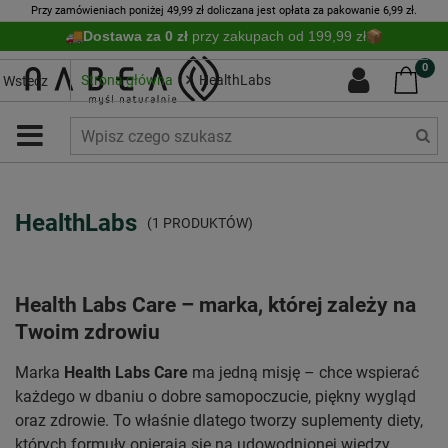
Przy zamówieniach poniżej 49,99 zł doliczana jest opłata za pakowanie 6,99 zł.
Dostawa za 0 zł
przy zakupach od 199,99 zł
0
Strona główna
HealthLabs
Wstecz
HealthLabs
(1 PRODUKTÓW)
Health Labs Care – marka, której zależy na
Twoim zdrowiu
Marka
Health Labs Care
ma jedną misję – chce wspierać
każdego w dbaniu o dobre samopoczucie, piękny wygląd
oraz zdrowie. To właśnie dlatego tworzy suplementy diety,
których formuły opierają się na udowodnionej wiedzy