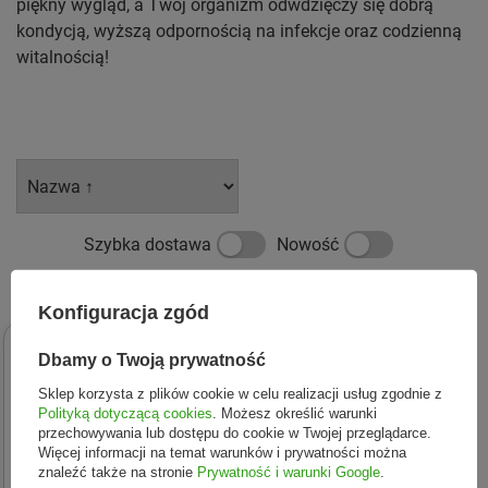
piękny wygląd, a Twój organizm odwdzięczy się dobrą
kondycją, wyższą odpornością na infekcje oraz codzienną
witalnością!
Szybka dostawa
Nowość
Promocja
Konfiguracja zgód
Dbamy o Twoją prywatność
Sklep korzysta z plików cookie w celu realizacji usług zgodnie z
Polityką dotyczącą cookies
. Możesz określić warunki
przechowywania lub dostępu do cookie w Twojej przeglądarce.
Więcej informacji na temat warunków i prywatności można
znaleźć także na stronie
Prywatność i warunki Google
.