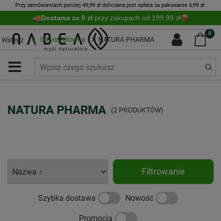
Przy zamówieniach poniżej 49,99 zł doliczana jest opłata za pakowanie 6,99 zł.
Dostawa za 0 zł
przy zakupach od 199,99 zł
0
Strona główna
NATURA PHARMA
Wstecz
NATURA PHARMA
(2 PRODUKTÓW)
Filtrowanie
Szybka dostawa
Nowość
Promocja