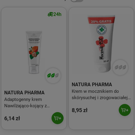
24h
NATURA PHARMA
Krem w mocznikiem do
NATURA PHARMA
skórysuchej i zrogowaciałej
Adaptogenny krem
skóry 45% 50ml+10ml
Nawilżająco-kojący z
8,95 zł
ashwagandha, masłem shea
6,14 zł
100 ml