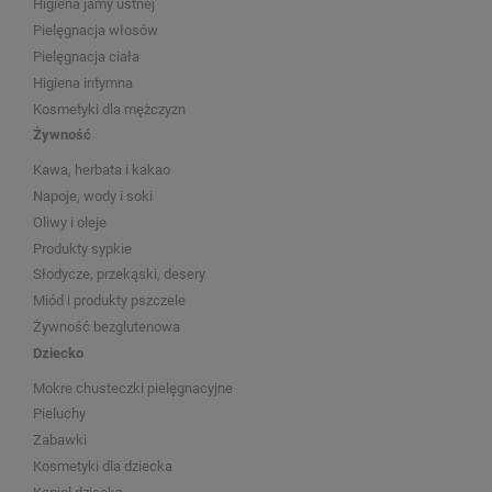
Higiena jamy ustnej
Pielęgnacja włosów
Pielęgnacja ciała
Higiena intymna
Kosmetyki dla mężczyzn
Żywność
Kawa, herbata i kakao
Napoje, wody i soki
Oliwy i oleje
Produkty sypkie
Słodycze, przekąski, desery
Miód i produkty pszczele
Żywność bezglutenowa
Dziecko
Mokre chusteczki pielęgnacyjne
Pieluchy
Zabawki
Kosmetyki dla dziecka