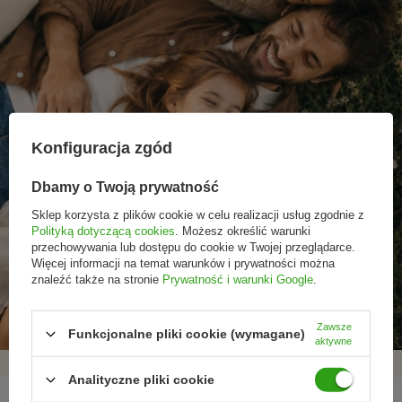
Konfiguracja zgód
Dbamy o Twoją prywatność
Sklep korzysta z plików cookie w celu realizacji usług zgodnie z
Polityką dotyczącą cookies
. Możesz określić warunki
przechowywania lub dostępu do cookie w Twojej przeglądarce.
Więcej informacji na temat warunków i prywatności można
Promocje tylko dla
Nowości przed
Rezygnacja w każdej
znaleźć także na stronie
Prywatność i warunki Google
.
subskrybentów
premierą
chwili
Zawsze
Funkcjonalne pliki cookie (wymagane)
aktywne
Analityczne pliki cookie