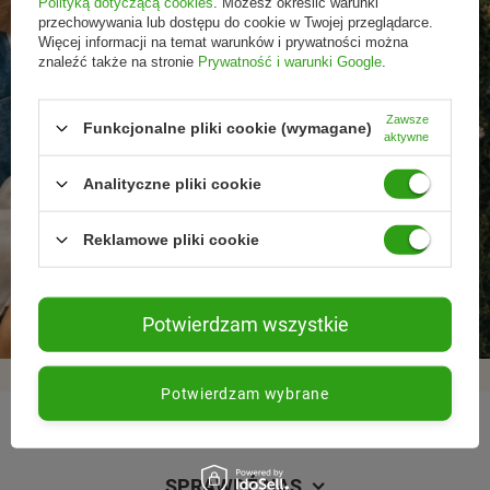
Polityką dotyczącą cookies
. Możesz określić warunki
przechowywania lub dostępu do cookie w Twojej przeglądarce.
Więcej informacji na temat warunków i prywatności można
znaleźć także na stronie
Prywatność i warunki Google
.
Zawsze
Funkcjonalne pliki cookie (wymagane)
aktywne
Analityczne pliki cookie
Reklamowe pliki cookie
Promocje tylko dla
Nowości przed
Rezygnacja w każdej
subskrybentów
premierą
chwili
Potwierdzam wszystkie
Potwierdzam wybrane
REGULAMINY
SPRAWDŹ NAS