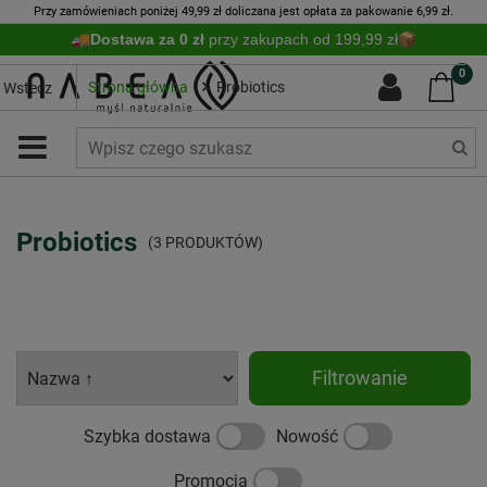
Przy zamówieniach poniżej 49,99 zł doliczana jest opłata za pakowanie 6,99 zł.
Dostawa za 0 zł
przy zakupach od 199,99 zł
0
Strona główna
Probiotics
Wstecz
Probiotics
(3 PRODUKTÓW)
Filtrowanie
Szybka dostawa
Nowość
Promocja