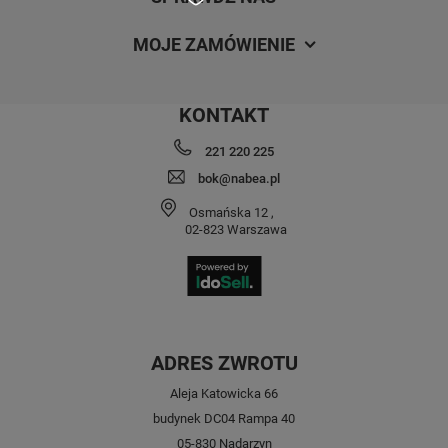
MOJE ZAMÓWIENIE
KONTAKT
221 220 225
bok@nabea.pl
Osmańska 12
,
02-823
Warszawa
ADRES ZWROTU
Aleja Katowicka 66
budynek DC04 Rampa 40
05-830 Nadarzyn