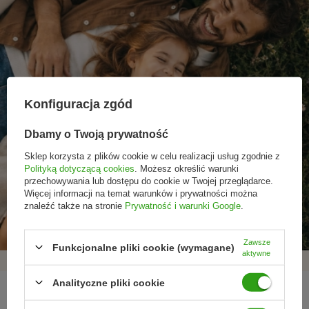
Konfiguracja zgód
Dbamy o Twoją prywatność
Sklep korzysta z plików cookie w celu realizacji usług zgodnie z
Polityką dotyczącą cookies
. Możesz określić warunki
przechowywania lub dostępu do cookie w Twojej przeglądarce.
Promocje tylko dla
Nowości przed
Rezygnacja w każdej
Więcej informacji na temat warunków i prywatności można
subskrybentów
premierą
chwili
znaleźć także na stronie
Prywatność i warunki Google
.
Zawsze
Funkcjonalne pliki cookie (wymagane)
aktywne
Analityczne pliki cookie
REGULAMINY