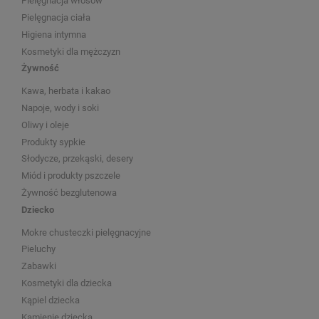
Pielęgnacja włosów
Pielęgnacja ciała
Higiena intymna
Kosmetyki dla mężczyzn
Żywność
Kawa, herbata i kakao
Napoje, wody i soki
Oliwy i oleje
Produkty sypkie
Słodycze, przekąski, desery
Miód i produkty pszczele
Żywność bezglutenowa
Dziecko
Mokre chusteczki pielęgnacyjne
Pieluchy
Zabawki
Kosmetyki dla dziecka
Kąpiel dziecka
Kamienie dziecka