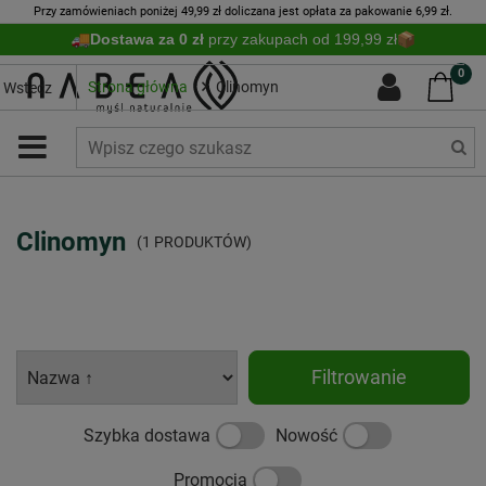
Przy zamówieniach poniżej 49,99 zł doliczana jest opłata za pakowanie 6,99 zł.
Dostawa za 0 zł
przy zakupach od 199,99 zł
0
Strona główna
Clinomyn
Wstecz
Clinomyn
(1 PRODUKTÓW)
Filtrowanie
Szybka dostawa
Nowość
Promocja