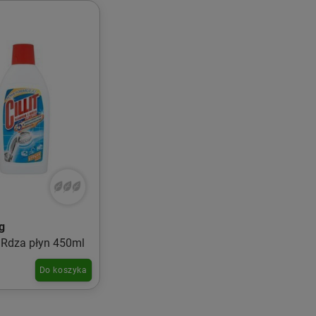
ng
 Rdza płyn 450ml
Do koszyka