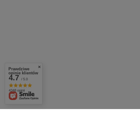
Prawdziwe
opinie klientów
4.7
/ 5.0
4348 opinii