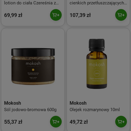
lotion do ciała Czereśnia z
cienkich przetłuszczających
bursztynem 200ml
się i pozbawionych objętości
69,99 zł
107,39 zł
Figa z węglem 200ml
Mokosh
Mokosh
Sól jodowo-bromowa 600g
Olejek rozmarynowy 10ml
55,37 zł
49,72 zł