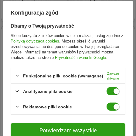
Malina 15 ml
twarzy − 100 ml
53,25 zł
39,95 zł
Konfiguracja zgód
Dbamy o Twoją prywatność
Sklep korzysta z plików cookie w celu realizacji usług zgodnie z
Polityką dotyczącą cookies
. Możesz określić warunki
przechowywania lub dostępu do cookie w Twojej przeglądarce.
Więcej informacji na temat warunków i prywatności można
znaleźć także na stronie
Prywatność i warunki Google
.
Zawsze
Funkcjonalne pliki cookie (wymagane)
aktywne
Analityczne pliki cookie
Mokosh
Mokosh
Reklamowe pliki cookie
Mokosh − Drzewo
Mokosh − Olej arganowy BIO
sandałowe z bursztynem,
− 12 ml
masło do ciała − 120 ml
80,11 zł
24,93 zł
Potwierdzam wszystkie