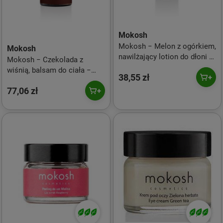
Mokosh
Mokosh − Melon z ogórkiem,
Mokosh
nawilżający lotion do dłoni −
Mokosh − Czekolada z
100 ml
wiśnią, balsam do ciała −
38,55 zł
180 ml
77,06 zł