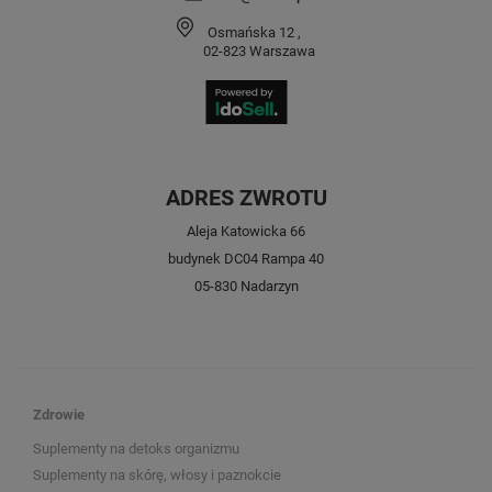
Osmańska 12
,
02-823
Warszawa
ADRES ZWROTU
Aleja Katowicka 66
budynek DC04 Rampa 40
05-830 Nadarzyn
Zdrowie
Suplementy na detoks organizmu
Suplementy na skórę, włosy i paznokcie