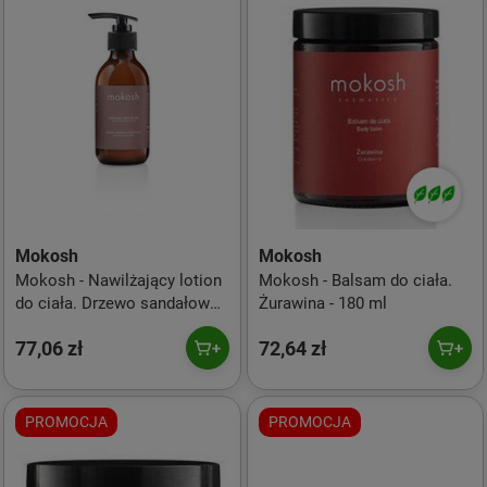
Mokosh
Mokosh
Mokosh - Nawilżający lotion
Mokosh - Balsam do ciała.
do ciała. Drzewo sandałowe
Żurawina - 180 ml
z bursztynem - 200 ml
77,06 zł
72,64 zł
PROMOCJA
PROMOCJA