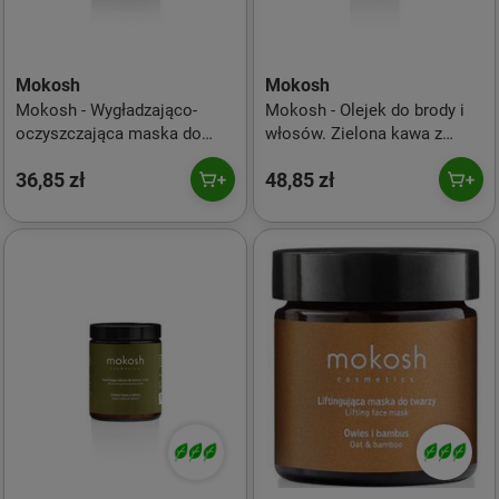
Mokosh
Mokosh
Mokosh - Wygładzająco-
Mokosh - Olejek do brody i
oczyszczająca maska do
włosów. Zielona kawa z
twarzy. Figa z węglem - 15 ml
tabaką - 30 ml
36,85 zł
48,85 zł