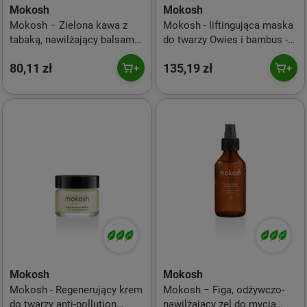
Mokosh
Mokosh
Mokosh − Zielona kawa z
Mokosh - liftingująca maska
tabaką, nawilżający balsam
do twarzy Owies i bambus -
do twarzy i ciała − 180 ml
60 ml
80,11 zł
135,19 zł
Mokosh
Mokosh
Mokosh - Regenerujący krem
Mokosh − Figa, odżywczo-
do twarzy anti-pollution
nawilżający żel do mycia