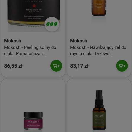
Mokosh
Mokosh
Mokosh - Peeling solny do
Mokosh - Nawilżający żel do
ciała. Pomarańcza z
mycia ciała. Drzewo
cynamonem - 300 g
sandałowe z bursztynem -
86,55 zł
83,17 zł
500 g