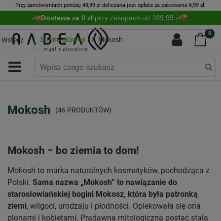
Przy zamówieniach poniżej 49,99 zł doliczana jest opłata za pakowanie 6,99 zł.
Dostawa za 0 zł
przy zakupach od 199,99 zł
0
Strona główna
Mokosh
Wstecz
Mokosh
(46 PRODUKTÓW)
Mokosh − bo ziemia to dom!
Mokosh to marka naturalnych kosmetyków, pochodząca z
Polski.
Sama nazwa „Mokosh” to nawiązanie do
starosłowiańskiej bogini Mokosz, która była patronką
ziemi
, wilgoci, urodzaju i płodności. Opiekowała się ona
plonami i kobietami. Pradawna mitologiczna postać stała