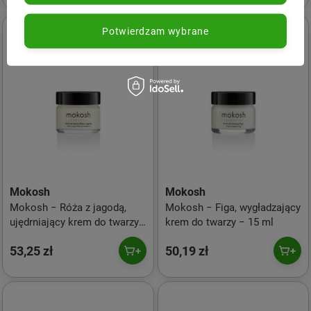
Potwierdzam wybrane
Mokosh
Mokosh
Mokosh − Róża z jagodą,
Mokosh − Figa, wygładzający
ujędrniający krem do twarzy
krem do twarzy − 15 ml
anti-aging − 15 ml
53,25 zł
50,19 zł