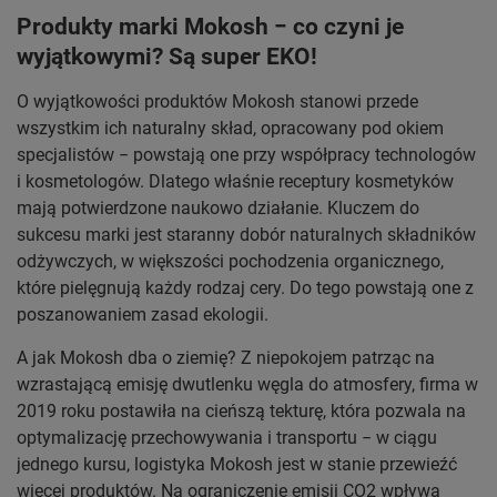
Produkty marki Mokosh − co czyni je
wyjątkowymi? Są super EKO!
O wyjątkowości produktów Mokosh stanowi przede
wszystkim ich naturalny skład, opracowany pod okiem
specjalistów − powstają one przy współpracy technologów
i kosmetologów. Dlatego właśnie receptury kosmetyków
mają potwierdzone naukowo działanie. Kluczem do
sukcesu marki jest staranny dobór naturalnych składników
odżywczych, w większości pochodzenia organicznego,
które pielęgnują każdy rodzaj cery. Do tego powstają one z
poszanowaniem zasad ekologii.
A jak Mokosh dba o ziemię? Z niepokojem patrząc na
wzrastającą emisję dwutlenku węgla do atmosfery, firma w
2019 roku postawiła na cieńszą tekturę, która pozwala na
optymalizację przechowywania i transportu − w ciągu
jednego kursu, logistyka Mokosh jest w stanie przewieźć
więcej produktów. Na ograniczenie emisji CO2 wpływa