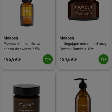
Mokosh
Mokosh
Przeciwzmarszczkowe
Liftingujące serum pod oczy
serum do twarzy 2.5%
Owies i Bambus 15ml
retinolu H10 i retinoinianu
196,99 zł
124,69 zł
HPR Róża z jagodą 10ml