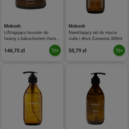
Mokosh
Mokosh
Liftingujący booster do
Nawilżający żel do mycia
twarzy z bakuchiolem Owies
ciała i dłoni Żurawina 300ml
i Bambus 30ml
146,75 zł
55,79 zł