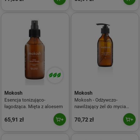
Mokosh
Mokosh
Esencja tonizująco-
Mokosh - Odżywczo-
łagodząca. Mięta z aloesem
nawilżający żel do mycia
twarzy. Figa - 200 ml
65,91 zł
70,72 zł