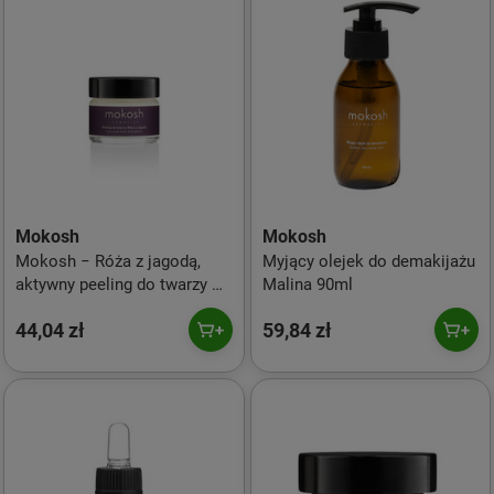
Mokosh
Mokosh
Mokosh − Róża z jagodą,
Myjący olejek do demakijażu
aktywny peeling do twarzy −
Malina 90ml
15 ml
44,04 zł
59,84 zł