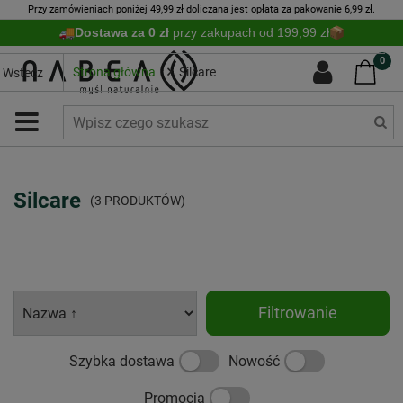
Przy zamówieniach poniżej 49,99 zł doliczana jest opłata za pakowanie 6,99 zł.
Dostawa za 0 zł
przy zakupach od 199,99 zł
0
Strona główna
Silcare
Wstecz
Silcare
(3 PRODUKTÓW)
Filtrowanie
Szybka dostawa
Nowość
Promocja