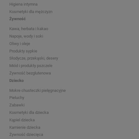
Higiena intymna
Kosmetyki dla mężczyzn
Żywność
Kawa, herbata i kakao
Napoje, wody i soki
Oliwy i oleje
Produkty sypkie
Słodycze, przekąski, desery
Miód i produkty pszczele
Żywność bezglutenowa
Dziecko
Mokre chusteczki pielęgnacyjne
Pieluchy
Zabawki
Kosmetyki dla dziecka
Kąpiel dziecka
Kamienie dziecka
Żywność dziecięca