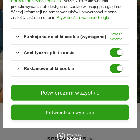
Polityką dotyczącą cookies
. Możesz określić warunki
przechowywania lub dostępu do cookie w Twojej przeglądarce.
Więcej informacji na temat warunków i prywatności można
znaleźć także na stronie
Prywatność i warunki Google
.
Zawsze
Funkcjonalne pliki cookie (wymagane)
aktywne
Analityczne pliki cookie
Reklamowe pliki cookie
Promocje tylko dla
Nowości przed
Rezygnacja w każdej
subskrybentów
premierą
chwili
Potwierdzam wszystkie
Potwierdzam wybrane
REGULAMINY
SPRAWDŹ NAS