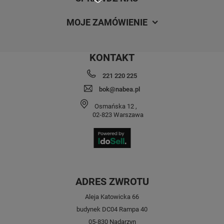
MOJE ZAMÓWIENIE
KONTAKT
221 220 225
bok@nabea.pl
Osmańska 12
,
02-823
Warszawa
ADRES ZWROTU
Aleja Katowicka 66
budynek DC04 Rampa 40
05-830 Nadarzyn